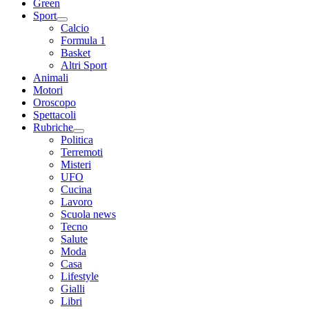
Green
Sport
Calcio
Formula 1
Basket
Altri Sport
Animali
Motori
Oroscopo
Spettacoli
Rubriche
Politica
Terremoti
Misteri
UFO
Cucina
Lavoro
Scuola news
Tecno
Salute
Moda
Casa
Lifestyle
Gialli
Libri