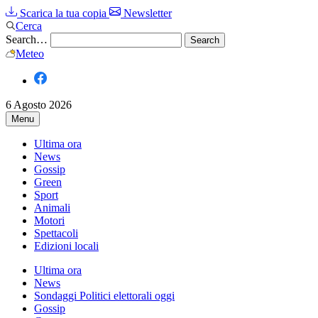
Scarica la tua copia
Newsletter
Cerca
Search…
Meteo
6 Agosto 2026
Menu
Ultima ora
News
Gossip
Green
Sport
Animali
Motori
Spettacoli
Edizioni locali
Ultima ora
News
Sondaggi Politici elettorali oggi
Gossip