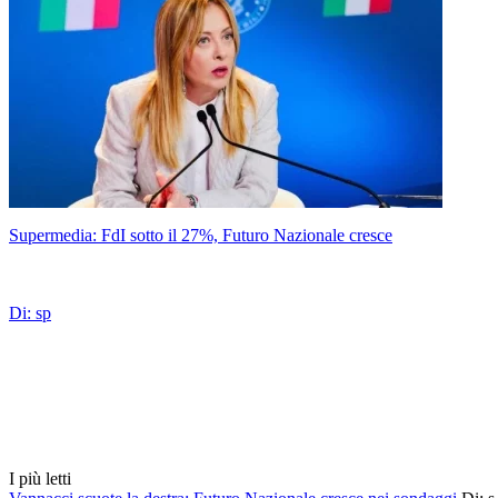
Supermedia: FdI sotto il 27%, Futuro Nazionale cresce
Di: sp
I più letti