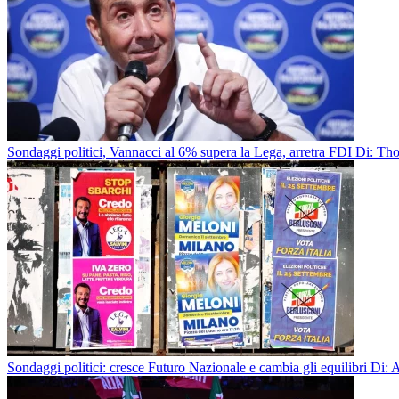
Sondaggi politici, Vannacci al 6% supera la Lega, arretra FDI
Di: Tho
Sondaggi politici: cresce Futuro Nazionale e cambia gli equilibri
Di: A