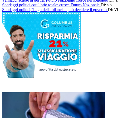
Vannacci scuote la destra: Futuro Nazionale cresce nei sondaggi
Di: s
Sondaggi politici equilibrio totale: cresce Futuro Nazionale
Di: s.p.
Sondaggi politici,“l’ago della bilancia” può decidere il governo
Di: Vi