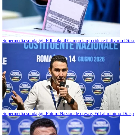
Supermedia sondaggi: FdI cala, il Campo largo riduce il divario
Di: s
Supermedia sondaggi: Futuro Nazionale cresce, FdI al minimo
Di: sp