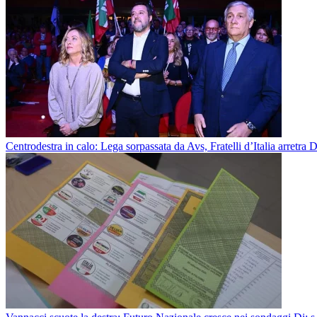
Centrodestra in calo: Lega sorpassata da Avs, Fratelli d’Italia arretra
D