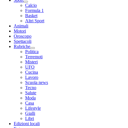
Sport
Calcio
Formula 1
Basket
Altri Sport
Animali
Motori
Oroscopo
Spettacoli
Rubriche
Politica
Terremoti
Misteri
UFO
Cucina
Lavoro
Scuola news
Tecno
Salute
Moda
Casa
Lifestyle
Gialli
Libri
Edizioni locali