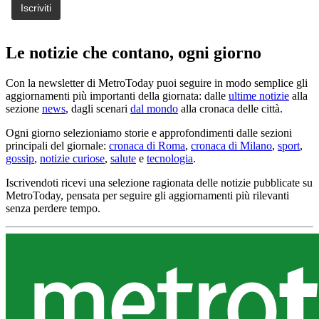
Le notizie che contano, ogni giorno
Con la newsletter di MetroToday puoi seguire in modo semplice gli
aggiornamenti più importanti della giornata: dalle
ultime notizie
alla
sezione
news
, dagli scenari
dal mondo
alla cronaca delle città.
Ogni giorno selezioniamo storie e approfondimenti dalle sezioni
principali del giornale:
cronaca di Roma
,
cronaca di Milano
,
sport
,
gossip
,
notizie curiose
,
salute
e
tecnologia
.
Iscrivendoti ricevi una selezione ragionata delle notizie pubblicate su
MetroToday, pensata per seguire gli aggiornamenti più rilevanti
senza perdere tempo.