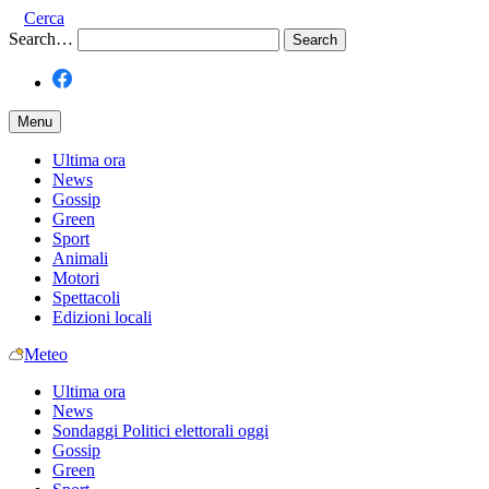
Cerca
Search…
Menu
Ultima ora
News
Gossip
Green
Sport
Animali
Motori
Spettacoli
Edizioni locali
Meteo
Ultima ora
News
Sondaggi Politici elettorali oggi
Gossip
Green