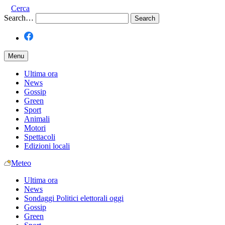
Cerca
Search…
Menu
Ultima ora
News
Gossip
Green
Sport
Animali
Motori
Spettacoli
Edizioni locali
Meteo
Ultima ora
News
Sondaggi Politici elettorali oggi
Gossip
Green