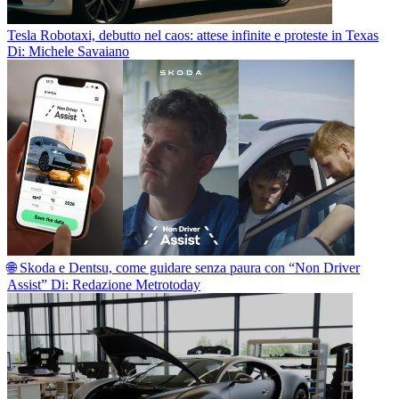
Tesla Robotaxi, debutto nel caos: attese infinite e proteste in Texas
Di: Michele Savaiano
🌐 Skoda e Dentsu, come guidare senza paura con “Non Driver
Assist”
Di: Redazione Metrotoday