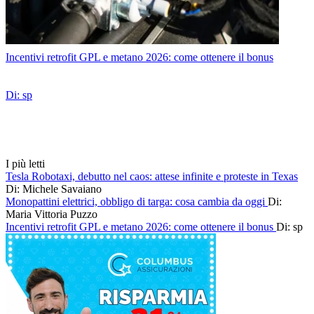
Incentivi retrofit GPL e metano 2026: come ottenere il bonus
Di: sp
I più letti
Tesla Robotaxi, debutto nel caos: attese infinite e proteste in Texas
Di: Michele Savaiano
Monopattini elettrici, obbligo di targa: cosa cambia da oggi
Di:
Maria Vittoria Puzzo
Incentivi retrofit GPL e metano 2026: come ottenere il bonus
Di: sp