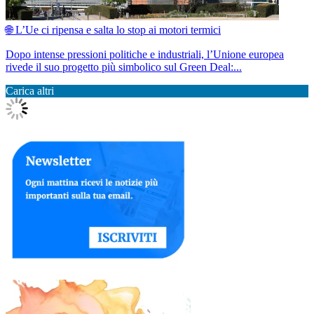
🌐 L’Ue ci ripensa e salta lo stop ai motori termici
Dopo intense pressioni politiche e industriali, l’Unione europea
rivede il suo progetto più simbolico sul Green Deal:...
Carica altri