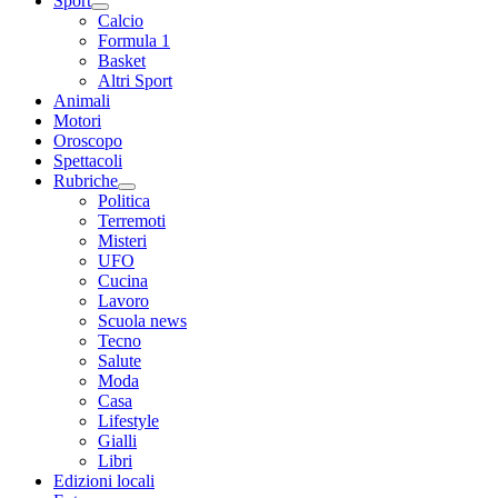
Sport
Calcio
Formula 1
Basket
Altri Sport
Animali
Motori
Oroscopo
Spettacoli
Rubriche
Politica
Terremoti
Misteri
UFO
Cucina
Lavoro
Scuola news
Tecno
Salute
Moda
Casa
Lifestyle
Gialli
Libri
Edizioni locali