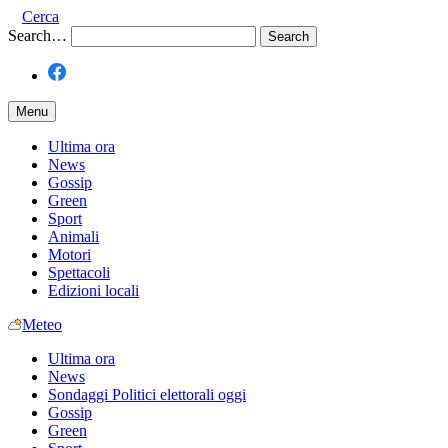
Cerca
Search…
Menu
Ultima ora
News
Gossip
Green
Sport
Animali
Motori
Spettacoli
Edizioni locali
Meteo
Ultima ora
News
Sondaggi Politici elettorali oggi
Gossip
Green