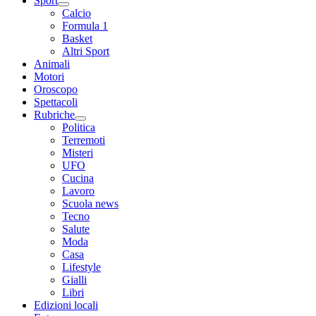
Sport
Calcio
Formula 1
Basket
Altri Sport
Animali
Motori
Oroscopo
Spettacoli
Rubriche
Politica
Terremoti
Misteri
UFO
Cucina
Lavoro
Scuola news
Tecno
Salute
Moda
Casa
Lifestyle
Gialli
Libri
Edizioni locali