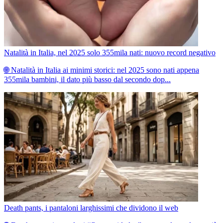
Natalità in Italia, nel 2025 solo 355mila nati: nuovo record negativo
🌐 Natalità in Italia ai minimi storici: nel 2025 sono nati appena
355mila bambini, il dato più basso dal secondo dop...
Death pants, i pantaloni larghissimi che dividono il web