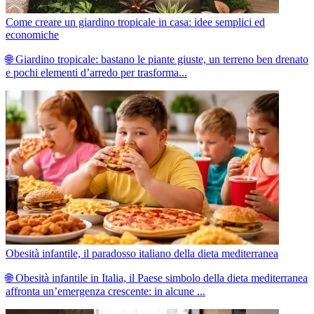
Come creare un giardino tropicale in casa: idee semplici ed
economiche
🌐 Giardino tropicale: bastano le piante giuste, un terreno ben drenato
e pochi elementi d’arredo per trasforma...
Obesità infantile, il paradosso italiano della dieta mediterranea
🌐 Obesità infantile in Italia, il Paese simbolo della dieta mediterranea
affronta un’emergenza crescente: in alcune ...