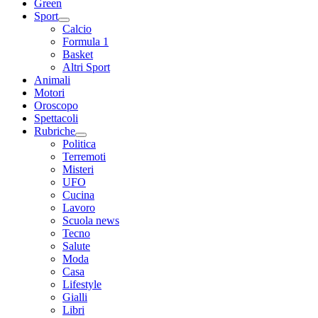
Green
Sport
Calcio
Formula 1
Basket
Altri Sport
Animali
Motori
Oroscopo
Spettacoli
Rubriche
Politica
Terremoti
Misteri
UFO
Cucina
Lavoro
Scuola news
Tecno
Salute
Moda
Casa
Lifestyle
Gialli
Libri