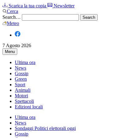
Scarica la tua copia
Newsletter
Cerca
Search…
Meteo
7 Agosto 2026
Menu
Ultima ora
News
Gossip
Green
Sport
Animali
Motori
Spettacoli
Edizioni locali
Ultima ora
News
Sondaggi Politici elettorali oggi
Gossip