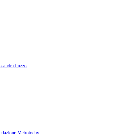
essandra Puzzo
edazione Metrotoday