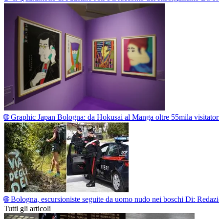
🌐 Graphic Japan Bologna: da Hokusai al Manga oltre 55mila visitato
🌐 Bologna, escursioniste seguite da uomo nudo nei boschi
Di: Redaz
Tutti gli articoli