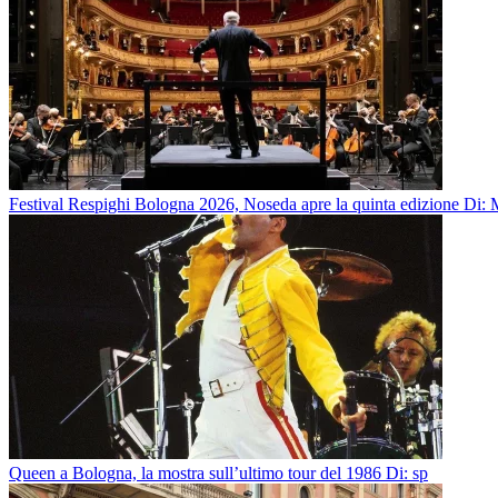
Festival Respighi Bologna 2026, Noseda apre la quinta edizione
Di: 
Queen a Bologna, la mostra sull’ultimo tour del 1986
Di: sp