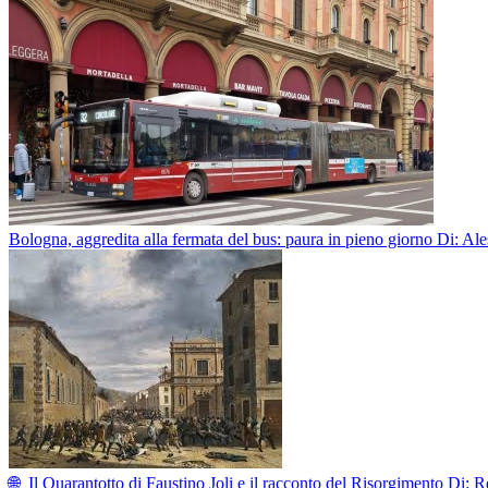
Bologna, aggredita alla fermata del bus: paura in pieno giorno
Di: Al
🌐 Il Quarantotto di Faustino Joli e il racconto del Risorgimento
Di: R