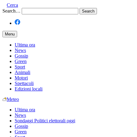
Cerca
Search…
Menu
Ultima ora
News
Gossip
Green
Sport
Animali
Motori
Spettacoli
Edizioni locali
Meteo
Ultima ora
News
Sondaggi Politici elettorali oggi
Gossip
Green