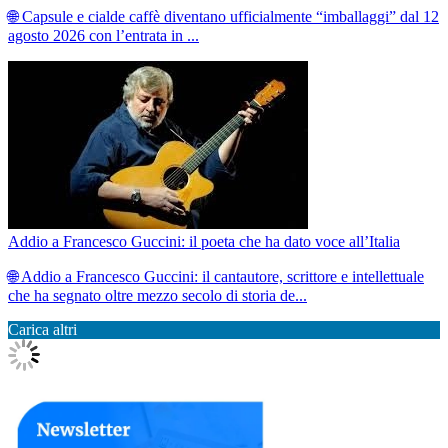
🌐 Capsule e cialde caffè diventano ufficialmente “imballaggi” dal 12
agosto 2026 con l’entrata in ...
Addio a Francesco Guccini: il poeta che ha dato voce all’Italia
🌐 Addio a Francesco Guccini: il cantautore, scrittore e intellettuale
che ha segnato oltre mezzo secolo di storia de...
Carica altri