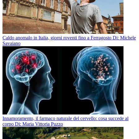
Caldo anomalo in Italia, giorni roventi fino a Ferragosto
Di: Michele
Savaiano
Innamoramento, il farmaco naturale del cervello: cosa succede al
corpo
Di: Maria Vittoria Puzzo