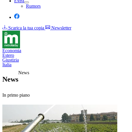
Extra
Rumors
Scarica la tua copia
Newsletter
Economia
Estero
Giustizia
Italia
News
News
In primo piano