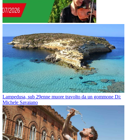
Lampedusa, sub 29enne muore travolto da un gommone
Di:
Michele Savaiano