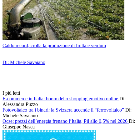
Caldo record, crolla la produzione di frutta e verdura
Di: Michele Savaiano
I più letti
E-commerce in Italia: boom dello shopping emotivo online
Di:
Alessandra Puzzo
Fotovoltaico tra i binari: la Svizzera accende il “ferrovoltaico”
Di:
Michele Savaiano
Ocse: prezzi dell’energia frenano l’Italia, Pil allo 0,5% nel 2026
Di:
Giuseppe Nasca