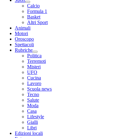
Sport
Calcio
Formula 1
Basket
Altri Sport
Animali
Motori
Oroscopo
Spettacoli
Rubriche
Politica
Terremoti
Misteri
UFO
Cucina
Lavoro
Scuola news
Tecno
Salute
Moda
Casa
Lifestyle
Gialli
Libri
Edizioni locali