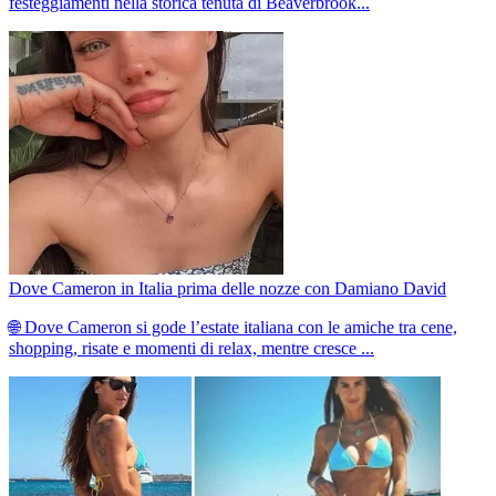
festeggiamenti nella storica tenuta di Beaverbrook...
Dove Cameron in Italia prima delle nozze con Damiano David
🌐 Dove Cameron si gode l’estate italiana con le amiche tra cene,
shopping, risate e momenti di relax, mentre cresce ...