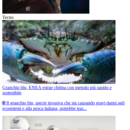
Tecno
Granchio blu, ENEA estrae chitina con metodo più rapido e
sostenibile
🌐 Il granchio blu, specie invasiva che sta causando gravi danni agli
ecosistemi e alla pesca italiana, potrebbe tras...