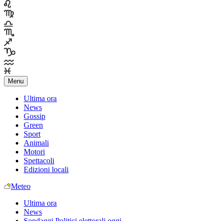
Menu
Ultima ora
News
Gossip
Green
Sport
Animali
Motori
Spettacoli
Edizioni locali
Meteo
Ultima ora
News
Sondaggi Politici elettorali oggi