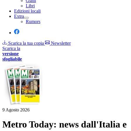
Gialli
Libri
Edizioni locali
Extra
Rumors
Scarica la tua copia
Newsletter
Scarica la
versione
sfogliabile
9 Agosto 2026
Metro Today: news dall'Italia e