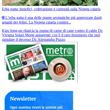
Erba gatta: benefici, coltivazione e curiosità sulla Nepeta cataria
🌐 L’erba gatta è una delle piante aromatiche più apprezzate dagli
amanti dei felini. La Nepeta cataria contien...
Kim Jong-un rilancia la zuppa di carne di cane contro il caldo
Di:
Viviana Solari
Morte apparente: cos’è il raro fenomeno che può
simulare il decesso
Di: Alessandra Puzzo