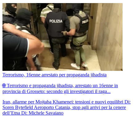
Terrorismo, 16enne arrestato per propaganda jihadista
🌐 Terrorismo e propaganda jihadista, arrestato un 16enne in
provincia di Grosseto: secondo gli investigatori il raga...
Iran, allarme per Mojtaba Khamenei: tensioni e nuovi equilibri
Di:
Soren Bytefield
Aeroporto Catania, stop agli arrivi per la cenere
dell’Etna
Di: Michele Savaiano