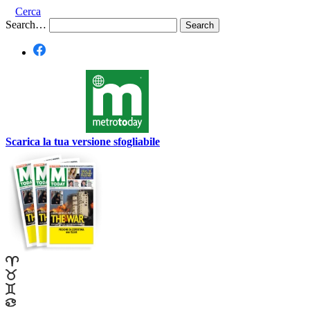
Cerca
Search…
Scarica la tua versione sfogliabile