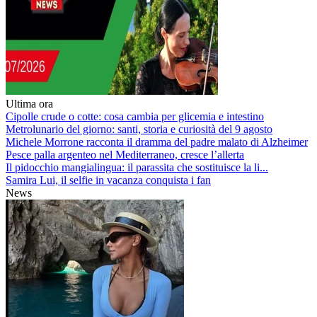
Ultima ora
Cipolle crude o cotte: cosa cambia per glicemia e intestino
Metrolunario del giorno: santi, storia e curiosità del 9 agosto
Michele Morrone racconta il dramma del padre malato di Alzheimer
Pesce palla argenteo nel Mediterraneo, cresce l’allerta
Il pidocchio mangialingua: il parassita che sostituisce la li...
Samira Lui, il selfie in vacanza conquista i fan
News