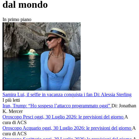
dal mondo
In primo piano
Samira Lui, il selfie in vacanza conquista i fan
Di: Alessia Sterling
I più letti
Iran, Trump: “Ho sospeso l’attacco programmato oggi”
Di: Jonathan
K. Mercer
Oroscopo Pesci oggi, 30 Luglio 2026: le previsioni del giorno
A
cura di ACS
Oroscopo Acquario oggi, 30 Luglio 2026: le previsioni del giorno
A
cura di ACS