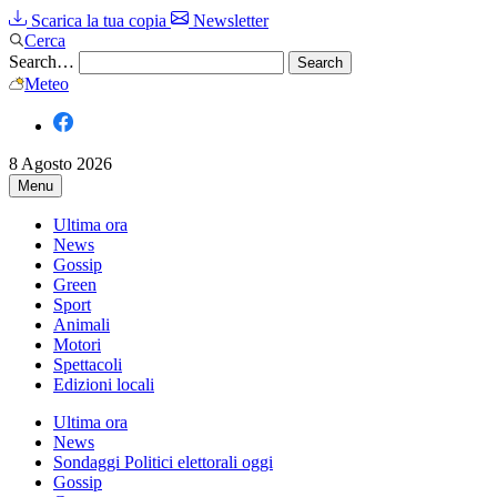
Scarica la tua copia
Newsletter
Cerca
Search…
Meteo
8 Agosto 2026
Menu
Ultima ora
News
Gossip
Green
Sport
Animali
Motori
Spettacoli
Edizioni locali
Ultima ora
News
Sondaggi Politici elettorali oggi
Gossip