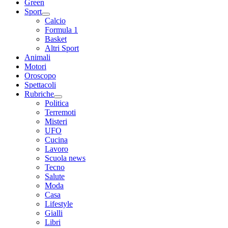
Green
Sport
Calcio
Formula 1
Basket
Altri Sport
Animali
Motori
Oroscopo
Spettacoli
Rubriche
Politica
Terremoti
Misteri
UFO
Cucina
Lavoro
Scuola news
Tecno
Salute
Moda
Casa
Lifestyle
Gialli
Libri