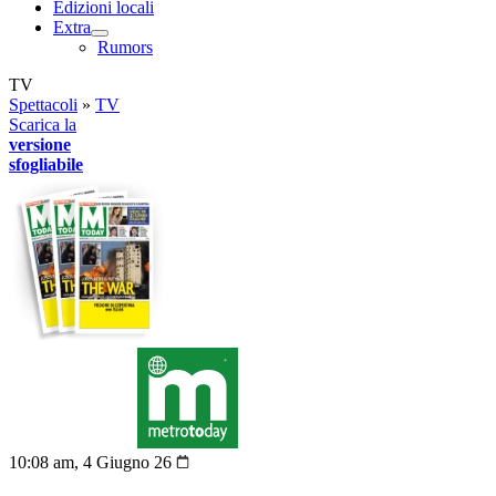
Edizioni locali
Extra
Rumors
TV
Spettacoli
»
TV
Scarica la
versione
sfogliabile
10:08 am, 4 Giugno 26