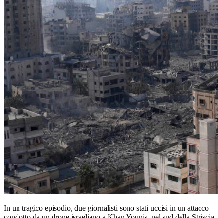
In un tragico episodio, due giornalisti sono stati uccisi in un attacco
condotto da un drone israeliano a Khan Younis, nel sud della Striscia