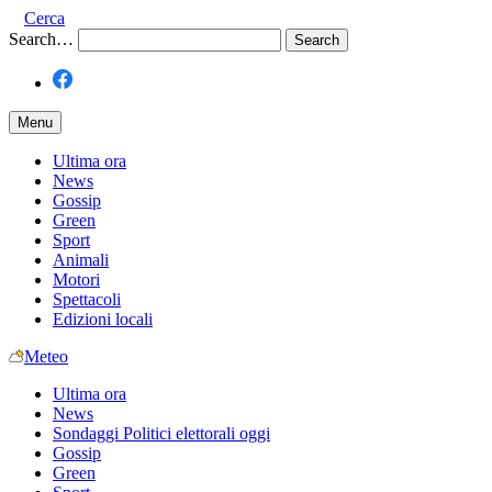
Cerca
Search…
Menu
Ultima ora
News
Gossip
Green
Sport
Animali
Motori
Spettacoli
Edizioni locali
Meteo
Ultima ora
News
Sondaggi Politici elettorali oggi
Gossip
Green