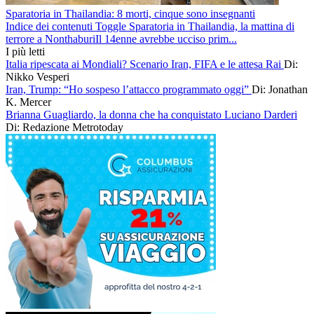
Sparatoria in Thailandia: 8 morti, cinque sono insegnanti
Indice dei contenuti Toggle Sparatoria in Thailandia, la mattina di
terrore a NonthaburiIl 14enne avrebbe ucciso prim...
I più letti
Italia ripescata ai Mondiali? Scenario Iran, FIFA e le attesa Rai
Di:
Nikko Vesperi
Iran, Trump: “Ho sospeso l’attacco programmato oggi”
Di: Jonathan
K. Mercer
Brianna Guagliardo, la donna che ha conquistato Luciano Darderi
Di: Redazione Metrotoday