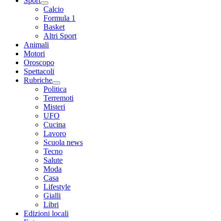
Sport
Calcio
Formula 1
Basket
Altri Sport
Animali
Motori
Oroscopo
Spettacoli
Rubriche
Politica
Terremoti
Misteri
UFO
Cucina
Lavoro
Scuola news
Tecno
Salute
Moda
Casa
Lifestyle
Gialli
Libri
Edizioni locali