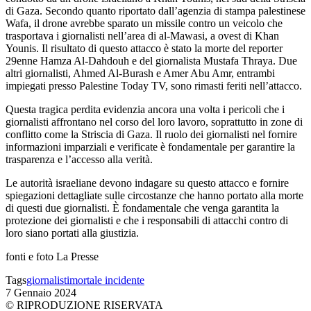
di Gaza. Secondo quanto riportato dall’agenzia di stampa palestinese
Wafa, il drone avrebbe sparato un missile contro un veicolo che
trasportava i giornalisti nell’area di al-Mawasi, a ovest di Khan
Younis. Il risultato di questo attacco è stato la morte del reporter
29enne Hamza Al-Dahdouh e del giornalista Mustafa Thraya. Due
altri giornalisti, Ahmed Al-Burash e Amer Abu Amr, entrambi
impiegati presso Palestine Today TV, sono rimasti feriti nell’attacco.
Questa tragica perdita evidenzia ancora una volta i pericoli che i
giornalisti affrontano nel corso del loro lavoro, soprattutto in zone di
conflitto come la Striscia di Gaza. Il ruolo dei giornalisti nel fornire
informazioni imparziali e verificate è fondamentale per garantire la
trasparenza e l’accesso alla verità.
Le autorità israeliane devono indagare su questo attacco e fornire
spiegazioni dettagliate sulle circostanze che hanno portato alla morte
di questi due giornalisti. È fondamentale che venga garantita la
protezione dei giornalisti e che i responsabili di attacchi contro di
loro siano portati alla giustizia.
fonti e foto La Presse
Tags
giornalisti
mortale incidente
7 Gennaio 2024
© RIPRODUZIONE RISERVATA