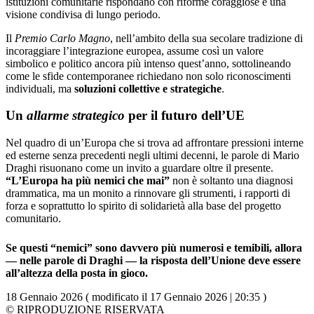
istituzioni comunitarie rispondano con riforme coraggiose e una
visione condivisa di lungo periodo.
Il
Premio Carlo Magno
, nell’ambito della sua secolare tradizione di
incoraggiare l’integrazione europea, assume così un valore
simbolico e politico ancora più intenso quest’anno, sottolineando
come le sfide contemporanee richiedano non solo riconoscimenti
individuali, ma
soluzioni collettive e strategiche
.
Un
allarme strategico
per il futuro dell’UE
Nel quadro di un’Europa che si trova ad affrontare pressioni interne
ed esterne senza precedenti negli ultimi decenni, le parole di Mario
Draghi risuonano come un invito a guardare oltre il presente.
“L’Europa ha più nemici che mai”
non è soltanto una diagnosi
drammatica, ma un monito a rinnovare gli strumenti, i rapporti di
forza e soprattutto lo spirito di solidarietà alla base del progetto
comunitario.
Se questi “nemici” sono davvero più numerosi e temibili, allora
— nelle parole di Draghi — la risposta dell’Unione deve essere
all’altezza della posta in gioco.
18 Gennaio 2026 ( modificato il 17 Gennaio 2026 | 20:35 )
© RIPRODUZIONE RISERVATA