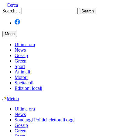
Cerca
Search…
Menu
Ultima ora
News
Gossip
Green
Sport
Animali
Motori
Spettacoli
Edizioni locali
Meteo
Ultima ora
News
Sondaggi Politici elettorali oggi
Gossip
Green