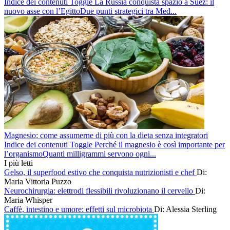
Indice dei contenuti Toggle La Russia conquista spazio a Suez: il
nuovo asse con l’EgittoDue punti strategici tra Med...
Magnesio: come assumerne di più con la dieta senza integratori
Indice dei contenuti Toggle Perché il magnesio è così importante per
l’organismoQuanti milligrammi servono ogni...
I più letti
Gelso, il superfood estivo che conquista nutrizionisti e chef
Di:
Maria Vittoria Puzzo
Neurochirurgia: elettrodi flessibili rivoluzionano il cervello
Di:
Maria Whisper
Caffè, intestino e umore: effetti sul microbiota
Di: Alessia Sterling