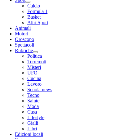
Sport
Calcio
Formula 1
Basket
Altri Sport
Animali
Motori
Oroscopo
Spettacoli
Rubriche
Politica
Terremoti
Misteri
UFO
Cucina
Lavoro
Scuola news
Tecno
Salute
Moda
Casa
Lifestyle
Gialli
Libri
Edizioni locali