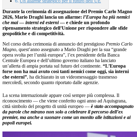
Un allarme strategico per il futuro dell’UE
Durante la cerimonia di assegnazione del Premio Carlo Magno
2026, Mario Draghi lancia un allarme:
l’Europa ha più nemici
che mai
—
interni ed esterni
— e chiede un profondo
ripensamento strategico dell’Unione per rispondere alle sfide
geopolitiche e di competitività.
Nel corso della cerimonia di annuncio del prestigioso
Premio Carlo
Magno
, quest’anno assegnato a Mario Draghi per la sua “grande
opera svolta per l’unità europea”, l’ex presidente della Banca
Centrale Europea e dell’ultimo governo italiano ha lanciato
un’allerta di ampia portata sul futuro del continente.
“L’Europa
forse non ha mai avuto così tanti nemici come oggi, sia interni
che esterni”
, ha dichiarato in un videomessaggio trasmesso
mercoledì, secondo quanto riportato dalle agenzie.
La scena internazionale appare così sempre più complessa. Il
riconoscimento — che viene conferito ogni anno ad Aquisgrana,
città simbolo del progetto di unità europeo —
è stato accompagnato
da parole che mirano non solo a celebrare il percorso dell’ex
premier, ma anche a suonare come un monito alle istituzioni e ai
popoli europei.