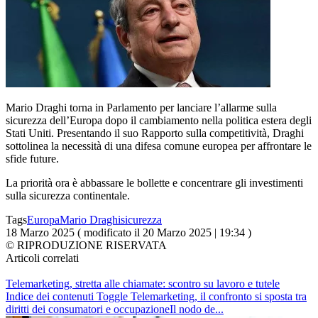
Mario Draghi torna in Parlamento per lanciare l’allarme sulla
sicurezza dell’Europa dopo il cambiamento nella politica estera degli
Stati Uniti. Presentando il suo Rapporto sulla competitività, Draghi
sottolinea la necessità di una difesa comune europea per affrontare le
sfide future.
La priorità ora è abbassare le bollette e concentrare gli investimenti
sulla sicurezza continentale.
Tags
Europa
Mario Draghi
sicurezza
18 Marzo 2025 ( modificato il 20 Marzo 2025 | 19:34 )
© RIPRODUZIONE RISERVATA
Articoli correlati
Telemarketing, stretta alle chiamate: scontro su lavoro e tutele
Indice dei contenuti Toggle Telemarketing, il confronto si sposta tra
diritti dei consumatori e occupazioneIl nodo de...