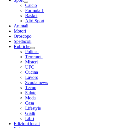
Sport
Calcio
Formula 1
Basket
Altri Sport
Animali
Motori
Oroscopo
Spettacoli
Rubriche
Politica
Terremoti
Misteri
UFO
Cucina
Lavoro
Scuola news
Tecno
Salute
Moda
Casa
Lifestyle
Gialli
Libri
Edizioni locali