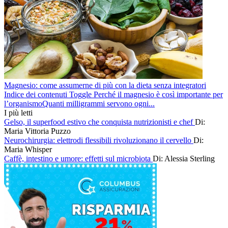
Magnesio: come assumerne di più con la dieta senza integratori
Indice dei contenuti Toggle Perché il magnesio è così importante per
l’organismoQuanti milligrammi servono ogni...
I più letti
Gelso, il superfood estivo che conquista nutrizionisti e chef
Di:
Maria Vittoria Puzzo
Neurochirurgia: elettrodi flessibili rivoluzionano il cervello
Di:
Maria Whisper
Caffè, intestino e umore: effetti sul microbiota
Di: Alessia Sterling