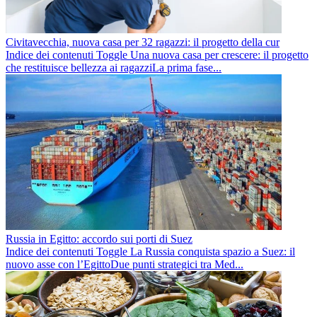
Civitavecchia, nuova casa per 32 ragazzi: il progetto della cur
Indice dei contenuti Toggle Una nuova casa per crescere: il progetto
che restituisce bellezza ai ragazziLa prima fase...
Russia in Egitto: accordo sui porti di Suez
Indice dei contenuti Toggle La Russia conquista spazio a Suez: il
nuovo asse con l’EgittoDue punti strategici tra Med...