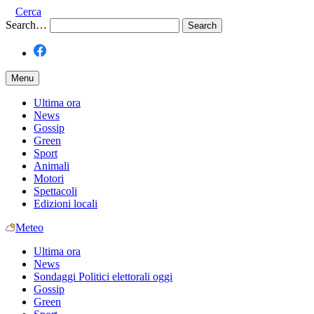
Cerca
Search…
Menu
Ultima ora
News
Gossip
Green
Sport
Animali
Motori
Spettacoli
Edizioni locali
Meteo
Ultima ora
News
Sondaggi Politici elettorali oggi
Gossip
Green