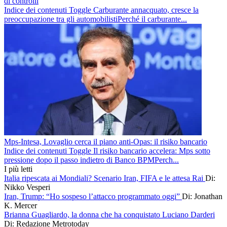
di controlli
Indice dei contenuti Toggle Carburante annacquato, cresce la
preoccupazione tra gli automobilistiPerché il carburante...
Mps-Intesa, Lovaglio cerca il piano anti-Opas: il risiko bancario
Indice dei contenuti Toggle Il risiko bancario accelera: Mps sotto
pressione dopo il passo indietro di Banco BPMPerch...
I più letti
Italia ripescata ai Mondiali? Scenario Iran, FIFA e le attesa Rai
Di:
Nikko Vesperi
Iran, Trump: “Ho sospeso l’attacco programmato oggi”
Di: Jonathan
K. Mercer
Brianna Guagliardo, la donna che ha conquistato Luciano Darderi
Di: Redazione Metrotoday