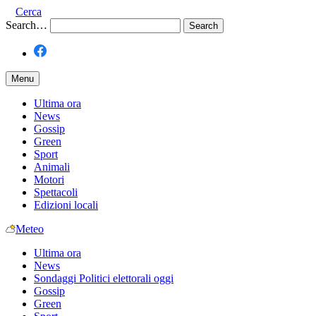
Cerca
Search…
Menu
Ultima ora
News
Gossip
Green
Sport
Animali
Motori
Spettacoli
Edizioni locali
Meteo
Ultima ora
News
Sondaggi Politici elettorali oggi
Gossip
Green