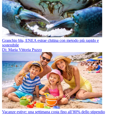
Granchio blu, ENEA estrae chitina con metodo più rapido e
sostenibile
Di: Maria Vittoria Puzzo
Vacanze estive: una settimana costa fino all’80% dello stipendio