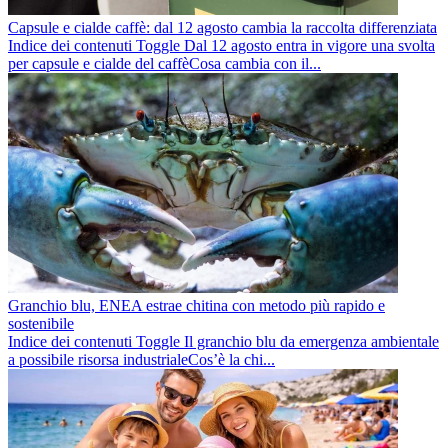
Capsule e cialde caffè: dal 12 agosto cambia la raccolta differenziata
Indice dei contenuti Toggle Dal 12 agosto entra in vigore una svolta
per capsule e cialde del caffèCosa cambia con il...
Granchio blu, ENEA estrae chitina con metodo più rapido e
sostenibile
Indice dei contenuti Toggle Il granchio blu da emergenza ambientale
a possibile risorsa industrialeCos’è la chi...