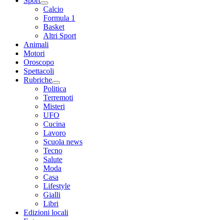
Sport
Calcio
Formula 1
Basket
Altri Sport
Animali
Motori
Oroscopo
Spettacoli
Rubriche
Politica
Terremoti
Misteri
UFO
Cucina
Lavoro
Scuola news
Tecno
Salute
Moda
Casa
Lifestyle
Gialli
Libri
Edizioni locali