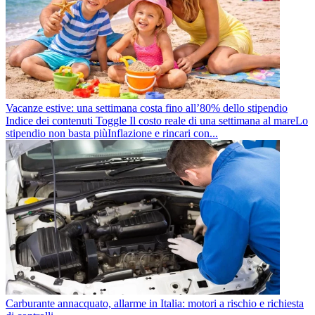
Vacanze estive: una settimana costa fino all’80% dello stipendio
Indice dei contenuti Toggle Il costo reale di una settimana al mareLo
stipendio non basta piùInflazione e rincari con...
Carburante annacquato, allarme in Italia: motori a rischio e richiesta