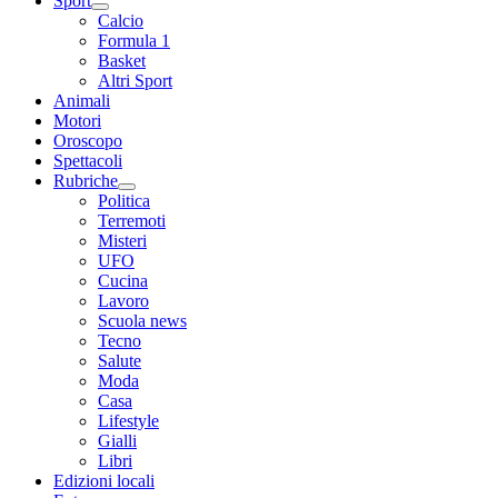
Sport
Calcio
Formula 1
Basket
Altri Sport
Animali
Motori
Oroscopo
Spettacoli
Rubriche
Politica
Terremoti
Misteri
UFO
Cucina
Lavoro
Scuola news
Tecno
Salute
Moda
Casa
Lifestyle
Gialli
Libri
Edizioni locali