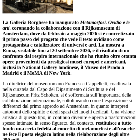
La Galleria Borghese ha inaugurato
Metamorfosi. Ovidio e le
arti
, coronando la collaborazione con il Rijksmuseum di
Amsterdam, dove da febbraio a maggio 2026 si è concretizzato
il primo passo del progetto che vede il testo ovidiano come
protagonista e catalizzatore di universi e arti. La mostra a
Roma, visitabile fino al 20 settembre 2026, è il risultato di un
confronto dal respiro internazionale che ha riunito oltre ottanta
opere provenienti da prestigiosi musei europei e americani,
inclusi la National Gallery londinese, il Museo del Prado a
Madrid e il MoMA di New York.
La direttrice del museo romano Francesca Cappelletti, coadiuvata
nella curatela dal Capo del Dipartimento di Scultura e del
Rijksmuseum Fritz Scholten, si è soffermata sull’importanza della
collaborazione internazionale, sottolineando come l’esposizione si
differenzi dal primo approdo ad Amsterdam, in quanto interpreti
autonomi dello spirito e degli spazi dei luoghi dedicati. Una visione
artistica di questo tipo, in continuo divenire e aperta a trasformazioni
spesso intimate, in senso figurato, dal contesto,
restituisce a tutto
tondo una certa fedeltà al concetto di metamorfosi e all’uso che
ne fece il poeta elegiaco latino nella rielaborazione degli oltre
250 miti.