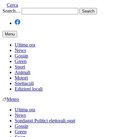
Cerca
Search…
Menu
Ultima ora
News
Gossip
Green
Sport
Animali
Motori
Spettacoli
Edizioni locali
Meteo
Ultima ora
News
Sondaggi Politici elettorali oggi
Gossip
Green