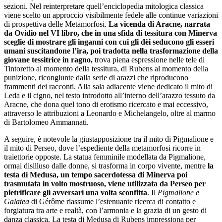
sezioni. Nel reinterpretare quell’enciclopedia mitologica classica
viene scelto un approccio visibilmente fedele alle continue variazioni
di prospettiva delle Metamorfosi.
La vicenda di Aracne, narrata
da Ovidio nel VI libro, che in una sfida di tessitura con Minerva
sceglie di mostrare gli inganni con cui gli dèi seducono gli esseri
umani suscitandone l’ira, poi tradotta nella trasformazione della
giovane tessitrice in ragno,
trova piena espressione nelle tele di
Tintoretto al momento della tessitura, di Rubens al momento della
punizione, ricongiunte dalla serie di arazzi che riproducono
frammenti dei racconti. Alla sala adiacente viene dedicato il mito di
Leda e il cigno, nel testo introdotto all’interno dell’arazzo tessuto da
Aracne, che dona quel tono di erotismo ricercato e mai eccessivo,
attraverso le attribuzioni a Leonardo e Michelangelo, oltre al marmo
di Bartolomeo Ammannati.
A seguire, è notevole la giustapposizione tra il mito di Pigmalione e
il mito di Perseo, dove l’espediente della metamorfosi ricorre in
traiettorie opposte. La statua femminile modellata da Pigmalione,
ormai disilluso dalle donne, si trasforma in corpo vivente, mentre
la
testa di Medusa, un tempo sacerdotessa di Minerva poi
trasmutata in volto mostruoso, viene utilizzata da Perseo per
pietrificare gli avversari una volta sconfitta
. Il
Pigmalione e
Galatea
di Gérôme riassume l’estenuante ricerca di contatto e
forgiatura tra arte e realtà, con l’armonia e la grazia di un gesto di
danza classica. La testa di Medusa di Rubens impressiona per