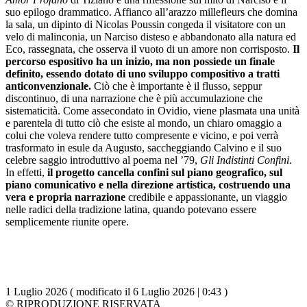
suo epilogo drammatico. Affianco all’arazzo millefleurs che domina
la sala, un dipinto di Nicolas Poussin congeda il visitatore con un
velo di malinconia, un Narciso disteso e abbandonato alla natura ed
Eco, rassegnata, che osserva il vuoto di un amore non corrisposto.
Il
percorso espositivo ha un inizio, ma non possiede un finale
definito, essendo dotato di uno sviluppo compositivo a tratti
anticonvenzionale.
Ciò che è importante è il flusso, seppur
discontinuo, di una narrazione che è più accumulazione che
sistematicità. Come assecondato in Ovidio, viene plasmata una unità
e parentela di tutto ciò che esiste al mondo, un chiaro omaggio a
colui che voleva rendere tutto compresente e vicino, e poi verrà
trasformato in esule da Augusto, saccheggiando Calvino e il suo
celebre saggio introduttivo al poema nel ’79,
Gli Indistinti Confini
.
In effetti,
il progetto cancella confini sul piano geografico, sul
piano comunicativo e nella direzione artistica, costruendo una
vera e propria narrazione
credibile e appassionante, un viaggio
nelle radici della tradizione latina, quando potevano essere
semplicemente riunite opere.
1 Luglio 2026 ( modificato il 6 Luglio 2026 | 0:43 )
© RIPRODUZIONE RISERVATA