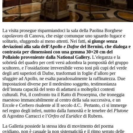
La visita prosegue risparmiandoci la sala della Paolina Borghese
capolavoro di Canova, che esige comunque uno sguardo fugace e
solitario, sfuggendo ai meno attenti. Nei fatti,
si giunge senza
deviazioni alla sala dell’
Apollo e Dafne
del Bernini, che dialoga e
contrasta per dimensioni con una gemma 30×20 cm del
Pollaiolo proveniente dalla National Gallery.
L’eleganza e la
sobrietà del quadro per certi versi adombra la pomposità del gruppo
scultoreo, e l’ossidazione irreversibile verso toni più cupi del verde
degli arti superiori di Dafne, trasformati in foglie d’alloro per
sfuggire ad Apollo, ne esalta paradossalmente la raffinatezza. Due
impostazioni diverse per il medesimo soggetto, testimonianza
dell’innata capacità del testo di adattarsi a molteplici contesti
culturali. Poi, il confronto tra il Ratto di Proserpina, che troneggia
maestoso immancabilmente al centro della sala successiva, e un
Ercole e Cerbero risalente al II secolo d.C. Pertanto, ci si immerge
nel regno degli inferi, nutrito dalla fumosità e le tenebre del
Plutone
di Agostino Carracci e l’
Orfeo ed Euridice
di Rubens.
La Galleria possiede la stessa idea di movimento del poema
ovidiano, non è casuale la non sistematicità e il ritmo serrato delle