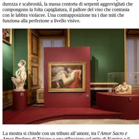
durezza e scabrosità, la massa contorta di serpenti aggrovigliati che
compongono la folta capigliatura, il pallore del viso che contrasta
con le labbra violacee. Una contrapposizione tra i due miti che
funziona alla perfezione a livello visivo.
La mostra si chiude con un tributo all’amore, tra l’
Amor Sacro e
Amor Profano
di Tiziano e una riflessione sul mito di Narciso e il