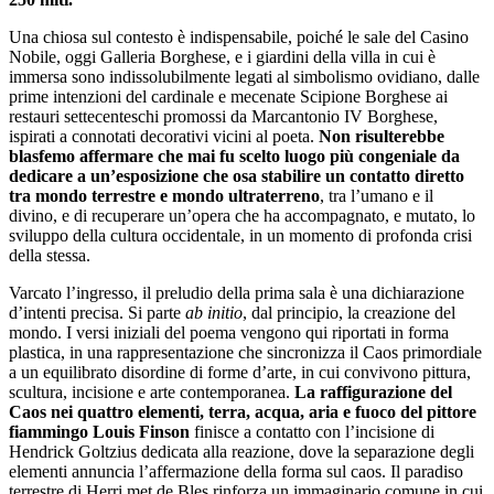
Una chiosa sul contesto è indispensabile, poiché le sale del Casino
Nobile, oggi Galleria Borghese, e i giardini della villa in cui è
immersa sono indissolubilmente legati al simbolismo ovidiano, dalle
prime intenzioni del cardinale e mecenate Scipione Borghese ai
restauri settecenteschi promossi da Marcantonio IV Borghese,
ispirati a connotati decorativi vicini al poeta.
Non risulterebbe
blasfemo affermare che mai fu scelto luogo più congeniale da
dedicare a un’esposizione che osa stabilire un contatto diretto
tra mondo terrestre e mondo ultraterreno
, tra l’umano e il
divino, e di recuperare un’opera che ha accompagnato, e mutato, lo
sviluppo della cultura occidentale, in un momento di profonda crisi
della stessa.
Varcato l’ingresso, il preludio della prima sala è una dichiarazione
d’intenti precisa. Si parte
ab initio
, dal principio, la creazione del
mondo. I versi iniziali del poema vengono qui riportati in forma
plastica, in una rappresentazione che sincronizza il Caos primordiale
a un equilibrato disordine di forme d’arte, in cui convivono pittura,
scultura, incisione e arte contemporanea.
La raffigurazione del
Caos nei quattro elementi, terra, acqua, aria e fuoco del pittore
fiammingo Louis Finson
finisce a contatto con l’incisione di
Hendrick Goltzius dedicata alla reazione, dove la separazione degli
elementi annuncia l’affermazione della forma sul caos. Il paradiso
terrestre di Herri met de Bles rinforza un immaginario comune in cui