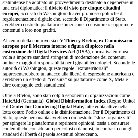
statunitense ha adottato un provvedimento destinato a degenerare in
una crisi diplomatica: il
divieto di visto per cinque cittadini
europei
, accusati da Washington di aver promosso politiche di
regolamentazione digitale che, secondo il Dipartimento di Stato,
avrebbero costretto piattaforme americane a censurare o sopprimere
contenuti a loro non graditi.
Al centro della controversia c’è
Thierry Breton, ex Commissario
europeo per il Mercato interno e figura di spicco nella
costruzione del Digital Services Act (DSA)
, normativa europea
volta a imporre standard stringenti di moderazione dei contenuti
online e maggiori responsabilità per i giganti tecnologici. Secondo le
autorità di Washington, queste regole “extraterritoriali”
rappresenterebbero un attacco alla libertà di espressione americana e
avrebbero un effetto di “censura” su piattaforme come X, Meta e
altre compagnie tech statunitensi.
Oltre a Breton, sono stati colpiti esponenti di organizzazioni come
HateAid
(Germania),
Global Disinformation Index
(Regno Unito)
e il
Center for Countering Digital Hate
, tutte entità attive nella
lotta contro l’odio online e la disinformazione. Per il Dipartimento di
Stato, queste personalità avrebbero orchestrato “sforzi organizzati”
per spingere le piattaforme a reprimere opinioni, ossia a censurare
contenuti che considerano pericolosi o dannosi, in contrasto con gli
standard di libertà di parola sostenuti oltreoceano.