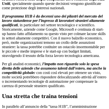
Uniti
, specialmente quando queste decisioni vengono giustificate
come protezione degli interessi nazionali.
Il programma H1B è da decenni uno dei pilastri del mercato del
lavoro statunitense per l’ingresso di lavoratori stranieri altamente
qualificati
, in particolare nel settore tecnologico e scientifico.
Storicamente, aziende come Google, Microsoft e centinaia di start-
up hanno fatto affidamento su questo visto per colmare lacune skills
in settori altamente competitivi. Con il nuovo balzello economico,
però, molte organizzazioni temono un crollo delle assunzioni
straniere: la tassa potrebbe costituire un ostacolo insormontabile per
le piccole e medie imprese e le start-up con budget limitati,
stravolgendo il tessuto della forza lavoro tecnologica americana.
Per gli analisti economici,
l’impatto non riguarda solo la spesa
diretta delle aziende che assumono talenti dall’estero, ma anche la
competitività globale:
con costi così elevati per ottenere un visto,
molte società potrebbero rispondere delocalizzando attività all’estero
o incrementando tecnologie di automazione per compensare la
carenza di personale straniero qualificato.
Una stretta che traina tensioni
In parallelo all’annuncio della “tassa H1B”, l’amministrazione