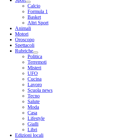
Sport
Calcio
Formula 1
Basket
Altri Sport
Animali
Motori
Oroscopo
Spettacoli
Rubriche
Politica
Terremoti
Misteri
UFO
Cucina
Lavoro
Scuola news
Tecno
Salute
Moda
Casa
Lifestyle
Gialli
Libri
Edizioni locali