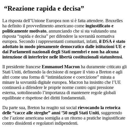
“Reazione rapida e decisa”
La risposta dell’Unione Europea non si è fatta attendere. Bruxelles
ha definito il provvedimento americano come
ingiustificato e
politicamente motivato
, annunciando che si sta valutando una
risposta “rapida e decisa” per difendere la sovranità normativa
europea. Secondo i rappresentanti comunitari, infatti,
il DSA è stato
adottato in modo pienamente democratico dalle istituzioni UE e
dai Parlamenti nazionali degli Stati membri e non ha alcuna
intenzione di interferire nelle libertà costituzionali statunitensi
.
Il presidente francese
Emmanuel Macron
ha duramente criticato gli
Stati Uniti, definendo la decisione di negare il visto a Breton e agli
altri come una forma di “intimidazione e coercizione” mirata a
minare la sovranità digitale europea. Macron ha insistito che l’UE
continuerà a difendere le proprie norme contro ogni pressione
esterna, sottolineando l’importanza di mantenere regole globali
equilibrate e rispettose dei diritti fondamentali.
Da parte sua, Breton ha reagito sui social
rievocando la retorica
delle “cacce alle streghe” anni ’50 negli Stati Uniti
, suggerendo
che l’azione americana somiglia a un ritorno a pratiche ingiustificate
contro dissidenti e regolatori indipendenti.