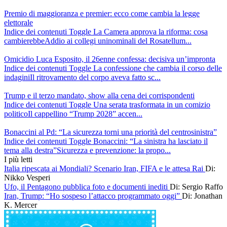
Premio di maggioranza e premier: ecco come cambia la legge
elettorale
Indice dei contenuti Toggle La Camera approva la riforma: cosa
cambierebbeAddio ai collegi uninominali del Rosatellum...
Omicidio Luca Esposito, il 26enne confessa: decisiva un’impronta
Indice dei contenuti Toggle La confessione che cambia il corso delle
indaginiIl ritrovamento del corpo aveva fatto sc...
Trump e il terzo mandato, show alla cena dei corrispondenti
Indice dei contenuti Toggle Una serata trasformata in un comizio
politicoIl cappellino “Trump 2028” accen...
Bonaccini al Pd: “La sicurezza torni una priorità del centrosinistra”
Indice dei contenuti Toggle Bonaccini: “La sinistra ha lasciato il
tema alla destra”Sicurezza e prevenzione: la propo...
I più letti
Italia ripescata ai Mondiali? Scenario Iran, FIFA e le attesa Rai
Di:
Nikko Vesperi
Ufo, il Pentagono pubblica foto e documenti inediti
Di: Sergio Raffo
Iran, Trump: “Ho sospeso l’attacco programmato oggi”
Di: Jonathan
K. Mercer