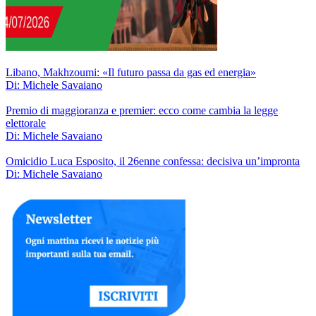
Libano, Makhzoumi: «Il futuro passa da gas ed energia»
Di: Michele Savaiano
Premio di maggioranza e premier: ecco come cambia la legge
elettorale
Di: Michele Savaiano
Omicidio Luca Esposito, il 26enne confessa: decisiva un’impronta
Di: Michele Savaiano