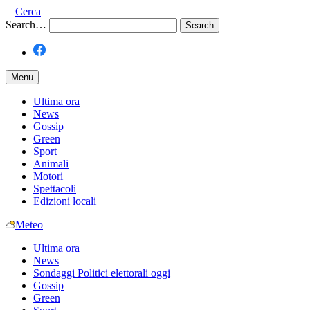
Cerca
Search…
Menu
Ultima ora
News
Gossip
Green
Sport
Animali
Motori
Spettacoli
Edizioni locali
Meteo
Ultima ora
News
Sondaggi Politici elettorali oggi
Gossip
Green