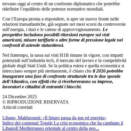
trovano oggi al centro di un confronto diplomatico che potrebbe
ridefinire l’equilibrio delle potenze normative mondiali.
Con l’Europa pronta a rispondere, si apre un nuovo fronte nelle
relazioni transatlantiche, già segnate nei mesi scorsi da controversie
sull’energia, i dazi e le catene di approvvigionamento.
Le
prospettive includono possibili ritorsioni europee sui visti
americani, misure tariffarie o altre forme di pressione legale nei
confronti di aziende statunitensi.
Nel frattempo, la tassa sui visti H1B rimane in vigore, con impatti
potenziali sull’industria tech, il mercato del lavoro e la competitività
globale degli Stati Uniti. Se la politica estera e quella economica si
intrecciano sempre più strettamente, è chiaro che
il 2026 potrebbe
inaugurare una fase di confronto strutturale tra le due sponde
dell’Atlantico, con effetti che si riverbereranno su imprese,
lavoratori e cittadini di entrambi i blocchi.
24 Dicembre 2025
© RIPRODUZIONE RISERVATA
Articoli correlati
Libano, Makhzoumi: «Il futuro passa da gas ed energia»
Indice dei contenuti Toggle La crisi economica che ha cambiato il
LibanoIl Mediterraneo orientale al centro della geo...