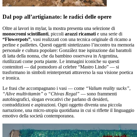
Dal pop all’artigianato: le radici delle opere
Oltre ai lavori in mylar, la mostra presenta una selezione di
monocromi scintillanti
, piccoli
arazzi ricamati
e una serie di
“Flowerpots”
, vasi realizzati con una tecnica originale di ricamo a
perline e paillettes. Questi oggetti sintetizzano l’incontro tra memoria
personale e cultura popolare: González trae ispirazione dai barattoli
di latta della nonna, che da bambino osservava in Argentina,
riutilizzati come porta piante. Le immagini iconiche su questi
contenitori — dal pomodoro al celebre “Mastro Lindo” — si
trasformano in simboli reinterpretati attraverso la sua visione poetica
e ironica.
Le frasi che accompagnano i vasi — come
“Valium reality sucks”
,
“Alive multivitamin”
o
“Chivas Regal”
— sono frammenti
autobiografici, slogan evocativi che parlano di desideri,
contraddizioni e aspirazioni. Ogni oggetto diventa una piccola
narrazione, una micro-utopia quotidiana in cui si riflette il linguaggio
emotivo della società contemporanea.