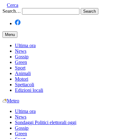
Cerca
Search…
Menu
Ultima ora
News
Gossip
Green
Sport
Animali
Motori
Spettacoli
Edizioni locali
Meteo
Ultima ora
News
Sondaggi Politici elettorali oggi
Gossip
Green