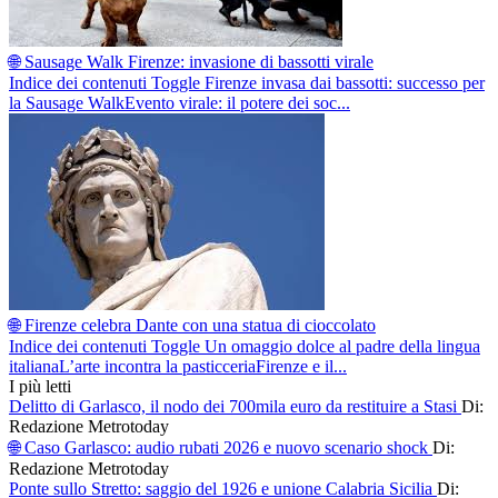
🌐 Sausage Walk Firenze: invasione di bassotti virale
Indice dei contenuti Toggle Firenze invasa dai bassotti: successo per
la Sausage WalkEvento virale: il potere dei soc...
🌐 Firenze celebra Dante con una statua di cioccolato
Indice dei contenuti Toggle Un omaggio dolce al padre della lingua
italianaL’arte incontra la pasticceriaFirenze e il...
I più letti
Delitto di Garlasco, il nodo dei 700mila euro da restituire a Stasi
Di:
Redazione Metrotoday
🌐 Caso Garlasco: audio rubati 2026 e nuovo scenario shock
Di:
Redazione Metrotoday
Ponte sullo Stretto: saggio del 1926 e unione Calabria Sicilia
Di: