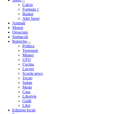
Sport
Calcio
Formula 1
Basket
Altri Sport
Animali
Motori
Oroscopo
Spettacoli
Rubriche
Politica
Terremoti
Misteri
UFO
Cucina
Lavoro
Scuola news
Tecno
Salute
Moda
Casa
Lifestyle
Gialli
Libri
Edizioni locali