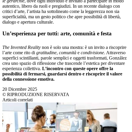
le gerarchie
, dove ogni individuo è invitato a partecipare in modo
autentico, libero da ruoli e pregiudizi. In un recente dialogo con
critici d’arte, l’artista ha sottolineato come la leggerezza non sia
superficialità, ma un gesto politico che apre possibilità di libertà,
dialogo e apertura culturale.
Un’esperienza per tutti: arte, comunità e festa
The Invented Reality
non è solo una mostra: è un invito a riscoprire
l’arte come rito di
gratitudine
,
comunità
e
condivisione
. Attraverso
superfici scintillanti, parole semplici e oggetti trasformati, González
crea uno spazio di riflessione che trascende l’estetica per diventare
esperienza collettiva.
L’incontro con queste opere offre la
possibilità di fermarsi, guardarsi dentro e riscoprire il valore
della connessione emotiva.
20 Dicembre 2025
© RIPRODUZIONE RISERVATA
Articoli correlati