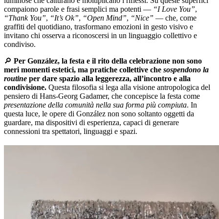
luminose che catturano e moltiplicano i riflessi. Su queste superfici
compaiono parole e frasi semplici ma potenti —
“I Love You”
,
“Thank You”
,
“It’s Ok”
,
“Open Mind”
,
“Nice”
— che, come
graffiti del quotidiano, trasformano emozioni in gesto visivo e
invitano chi osserva a riconoscersi in un linguaggio collettivo e
condiviso.
🔎
Per González, la festa e il rito della celebrazione non sono
meri momenti estetici, ma pratiche collettive che
sospendono la
routine
per dare spazio alla leggerezza, all’incontro e alla
condivisione.
Questa filosofia si lega alla visione antropologica del
pensiero di Hans-Georg Gadamer, che concepisce la festa come
presentazione della comunità nella sua forma più compiuta
. In
questa luce, le opere di González non sono soltanto oggetti da
guardare, ma dispositivi di esperienza, capaci di generare
connessioni tra spettatori, linguaggi e spazi.