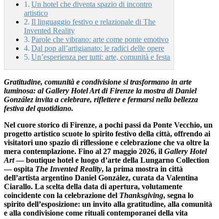
Un hotel che diventa spazio di incontro
artistico
Il linguaggio festivo e relazionale di The
Invented Reality
Parole che vibrano: arte come ponte emotivo
Dal pop all’artigianato: le radici delle opere
Un’esperienza per tutti: arte, comunità e festa
Gratitudine, comunità e condivisione si trasformano in arte
luminosa: al Gallery Hotel Art di Firenze la mostra di Daniel
González invita a celebrare, riflettere e fermarsi nella bellezza
festiva del quotidiano.
Nel cuore storico di Firenze, a pochi passi da Ponte Vecchio, un
progetto artistico scuote lo spirito festivo della città, offrendo ai
visitatori uno spazio di riflessione e celebrazione che va oltre la
mera contemplazione. Fino al 27 maggio 2026, il
Gallery Hotel
Art
— boutique hotel e luogo d’arte della Lungarno Collection
— ospita
The Invented Reality
, la prima mostra in città
dell’artista argentino Daniel González, curata da Valentina
Ciarallo. La scelta della data di apertura, volutamente
coincidente con la celebrazione del
Thanksgiving
, segna lo
spirito dell’esposizione: un invito alla gratitudine, alla comunità
e alla condivisione come rituali contemporanei della vita