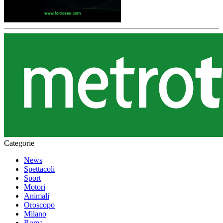
Categorie
News
Spettacoli
Sport
Motori
Animali
Oroscopo
Milano
Roma