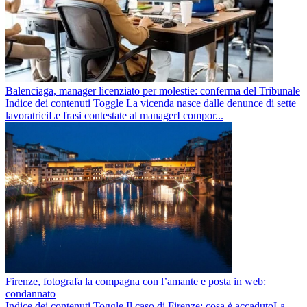
Balenciaga, manager licenziato per molestie: conferma del Tribunale
Indice dei contenuti Toggle La vicenda nasce dalle denunce di sette
lavoratriciLe frasi contestate al managerI compor...
Firenze, fotografa la compagna con l’amante e posta in web:
condannato
Indice dei contenuti Toggle Il caso di Firenze: cosa è accadutoLa