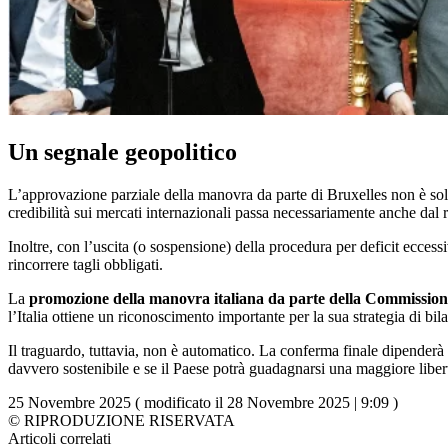
Un segnale geopolitico
L’approvazione parziale della manovra da parte di Bruxelles non è solo
credibilità sui mercati internazionali passa necessariamente anche dal r
Inoltre, con l’uscita (o sospensione) della procedura per deficit eccess
rincorrere tagli obbligati.
La
promozione della manovra italiana da parte della Commissio
l’Italia ottiene un riconoscimento importante per la sua strategia di bi
Il traguardo, tuttavia, non è automatico. La conferma finale dipenderà 
davvero sostenibile e se il Paese potrà guadagnarsi una maggiore libert
25 Novembre 2025 ( modificato il 28 Novembre 2025 | 9:09 )
© RIPRODUZIONE RISERVATA
Articoli correlati