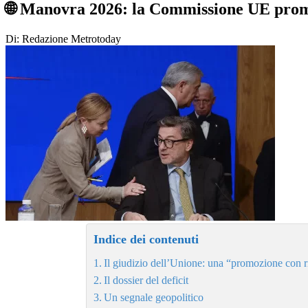
🌐 Manovra 2026: la Commissione UE promuo
Di: Redazione Metrotoday
Indice dei contenuti
Il giudizio dell’Unione: una “promozione con r
Il dossier del deficit
Un segnale geopolitico