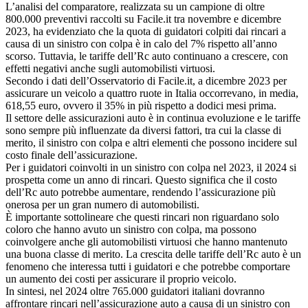
L’analisi del comparatore, realizzata su un campione di oltre
800.000 preventivi raccolti su Facile.it tra novembre e dicembre
2023, ha evidenziato che la quota di guidatori colpiti dai rincari a
causa di un sinistro con colpa è in calo del 7% rispetto all’anno
scorso. Tuttavia, le tariffe dell’Rc auto continuano a crescere, con
effetti negativi anche sugli automobilisti virtuosi.
Secondo i dati dell’Osservatorio di Facile.it, a dicembre 2023 per
assicurare un veicolo a quattro ruote in Italia occorrevano, in media,
618,55 euro, ovvero il 35% in più rispetto a dodici mesi prima.
Il settore delle assicurazioni auto è in continua evoluzione e le tariffe
sono sempre più influenzate da diversi fattori, tra cui la classe di
merito, il sinistro con colpa e altri elementi che possono incidere sul
costo finale dell’assicurazione.
Per i guidatori coinvolti in un sinistro con colpa nel 2023, il 2024 si
prospetta come un anno di rincari. Questo significa che il costo
dell’Rc auto potrebbe aumentare, rendendo l’assicurazione più
onerosa per un gran numero di automobilisti.
È importante sottolineare che questi rincari non riguardano solo
coloro che hanno avuto un sinistro con colpa, ma possono
coinvolgere anche gli automobilisti virtuosi che hanno mantenuto
una buona classe di merito. La crescita delle tariffe dell’Rc auto è un
fenomeno che interessa tutti i guidatori e che potrebbe comportare
un aumento dei costi per assicurare il proprio veicolo.
In sintesi, nel 2024 oltre 765.000 guidatori italiani dovranno
affrontare rincari nell’assicurazione auto a causa di un sinistro con