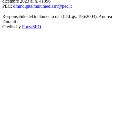
dicembre 2023 al n. 41096
PEC:
dmmdigitalmultimediasrl@pec.it
Responsabile del trattamento dati (D.Lgs. 196/2003): Andrea
Duranti
Credits by
ForzaSEO