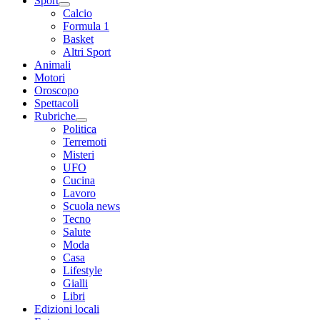
Sport
Calcio
Formula 1
Basket
Altri Sport
Animali
Motori
Oroscopo
Spettacoli
Rubriche
Politica
Terremoti
Misteri
UFO
Cucina
Lavoro
Scuola news
Tecno
Salute
Moda
Casa
Lifestyle
Gialli
Libri
Edizioni locali