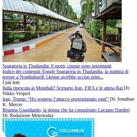
Sparatoria in Thailandia: 8 morti, cinque sono insegnanti
Indice dei contenuti Toggle Sparatoria in Thailandia, la mattina di
terrore a NonthaburiIl 14enne avrebbe ucciso prim...
I più letti
Italia ripescata ai Mondiali? Scenario Iran, FIFA e le attesa Rai
Di:
Nikko Vesperi
Iran, Trump: “Ho sospeso l’attacco programmato oggi”
Di: Jonathan
K. Mercer
Brianna Guagliardo, la donna che ha conquistato Luciano Darderi
Di: Redazione Metrotoday