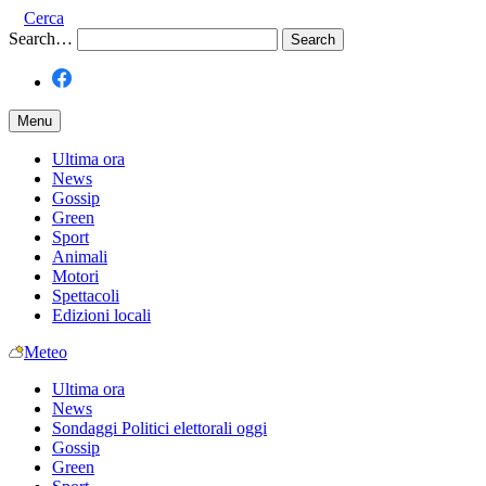
Cerca
Search…
Menu
Ultima ora
News
Gossip
Green
Sport
Animali
Motori
Spettacoli
Edizioni locali
Meteo
Ultima ora
News
Sondaggi Politici elettorali oggi
Gossip
Green