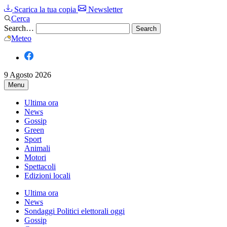
Scarica la tua copia
Newsletter
Cerca
Search…
Meteo
9 Agosto 2026
Menu
Ultima ora
News
Gossip
Green
Sport
Animali
Motori
Spettacoli
Edizioni locali
Ultima ora
News
Sondaggi Politici elettorali oggi
Gossip