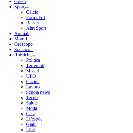
Green
Sport
Calcio
Formula 1
Basket
Altri Sport
Animali
Motori
Oroscopo
Spettacoli
Rubriche
Politica
Terremoti
Misteri
UFO
Cucina
Lavoro
Scuola news
Tecno
Salute
Moda
Casa
Lifestyle
Gialli
Libri