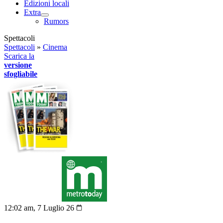
Edizioni locali
Extra
Rumors
Spettacoli
Spettacoli
»
Cinema
Scarica la
versione
sfogliabile
12:02 am, 7 Luglio 26