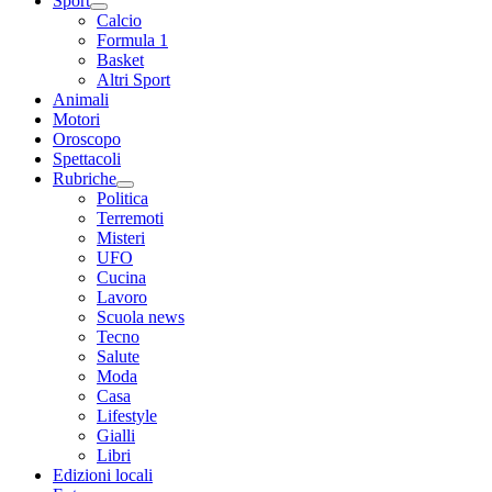
Sport
Calcio
Formula 1
Basket
Altri Sport
Animali
Motori
Oroscopo
Spettacoli
Rubriche
Politica
Terremoti
Misteri
UFO
Cucina
Lavoro
Scuola news
Tecno
Salute
Moda
Casa
Lifestyle
Gialli
Libri
Edizioni locali