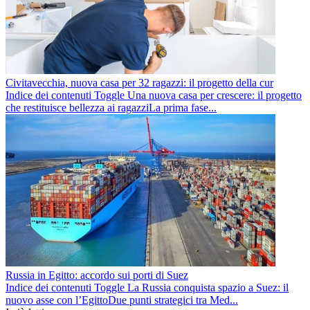
Civitavecchia, nuova casa per 32 ragazzi: il progetto della cur
Indice dei contenuti Toggle Una nuova casa per crescere: il progetto
che restituisce bellezza ai ragazziLa prima fase...
Russia in Egitto: accordo sui porti di Suez
Indice dei contenuti Toggle La Russia conquista spazio a Suez: il
nuovo asse con l’EgittoDue punti strategici tra Med...