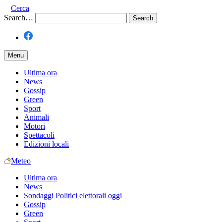
Cerca
Search…
Menu
Ultima ora
News
Gossip
Green
Sport
Animali
Motori
Spettacoli
Edizioni locali
Meteo
Ultima ora
News
Sondaggi Politici elettorali oggi
Gossip
Green