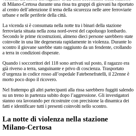
di Milano-Certosa durante una rissa tra gruppi di giovani ha riportato
al centro dell’attenzione il tema della sicurezza nelle aree ferroviarie
urbane e nelle periferie della città.
La vicenda si è consumata nella notte tra i binari della stazione
ferroviaria situata nella zona nord-ovest del capoluogo lombardo.
Secondo le prime ricostruzioni, almeno dieci persone sarebbero state
coinvolte in una lite degenerata rapidamente in violenza. Durante lo
scontro il giovane sarebbe stato raggiunto da un fendente, crollando
a terra in condizioni disperate.
Quando i soccorritori del 118 sono arrivati sul posto, il ragazzo era
già riverso a terra, sanguinante e privo di coscienza. Trasportato
d’urgenza in codice rosso all’ospedale Fatebenefratelli, il 22enne è
morto poco dopo il ricovero.
Nel frattempo gli altri partecipanti alla rissa sarebbero fuggiti salendo
su un treno in partenza subito dopo l’aggressione. Gli investigatori
stanno ora lavorando per ricostruire con precisione la dinamica dei
fatti e identificare tutti i presenti coinvolti nello scontro.
La notte di violenza nella stazione
Milano-Certosa