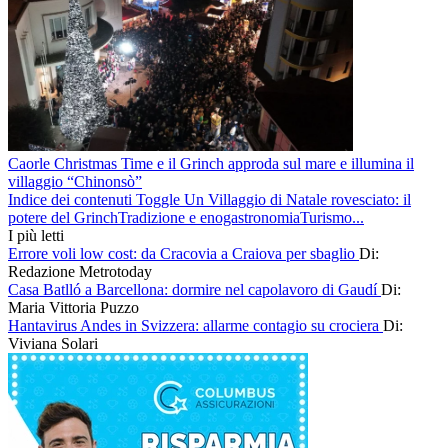
Caorle Christmas Time e il Grinch approda sul mare e illumina il
villaggio “Chinonsò”
Indice dei contenuti Toggle Un Villaggio di Natale rovesciato: il
potere del GrinchTradizione e enogastronomiaTurismo...
I più letti
Errore voli low cost: da Cracovia a Craiova per sbaglio
Di:
Redazione Metrotoday
Casa Batlló a Barcellona: dormire nel capolavoro di Gaudí
Di:
Maria Vittoria Puzzo
Hantavirus Andes in Svizzera: allarme contagio su crociera
Di:
Viviana Solari