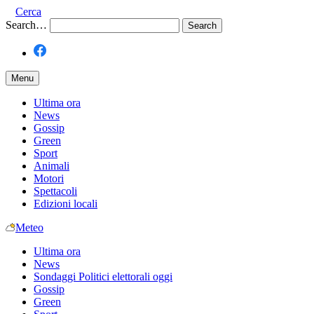
Cerca
Search…
Menu
Ultima ora
News
Gossip
Green
Sport
Animali
Motori
Spettacoli
Edizioni locali
Meteo
Ultima ora
News
Sondaggi Politici elettorali oggi
Gossip
Green