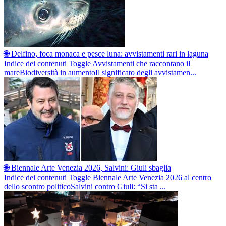
🌐 Delfino, foca monaca e pesce luna: avvistamenti rari in laguna
Indice dei contenuti Toggle Avvistamenti che raccontano il
mareBiodiversità in aumentoIl significato degli avvistamen...
🌐 Biennale Arte Venezia 2026, Salvini: Giuli sbaglia
Indice dei contenuti Toggle Biennale Arte Venezia 2026 al centro
dello scontro politicoSalvini contro Giuli: “Si sta ...