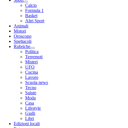
Sport
Calcio
Formula 1
Basket
Altri Sport
Animali
Motori
Oroscopo
Spettacoli
Rubriche
Politica
Terremoti
Misteri
UFO
Cucina
Lavoro
Scuola news
Tecno
Salute
Moda
Casa
Lifestyle
Gialli
Libri
Edizioni locali