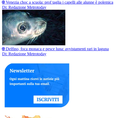
🌐 Venezia choc a scuola: prof taglia i capelli alle alunne è polemica
Di: Redazione Metrotoday
🌐 Delfino, foca monaca e pesce luna: avvistamenti rari in laguna
Di: Redazione Metrotoday