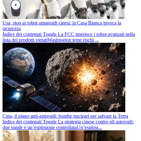
Usa, stop ai robot umanoidi cinesi: la Casa Bianca invoca la
sicurezza
Indice dei contenuti Toggle La FCC inserisce i robot avanzati nella
lista dei prodotti vietatiWashington teme rischi ...
Cina, il piano anti-asteroidi: bombe nucleari per salvare la Terra
Indice dei contenuti Toggle La strategia cinese contro gli asteroidi:
due sonde e un’esplosione controllataUn’esplosi...