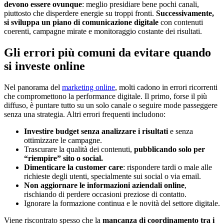
devono essere ovunque
: meglio presidiare bene pochi canali,
piuttosto che disperdere energie su troppi fronti.
Successivamente,
si sviluppa un piano di comunicazione digitale
con contenuti
coerenti, campagne mirate e monitoraggio costante dei risultati.
Gli errori più comuni da evitare quando
si investe online
Nel panorama del
marketing online
, molti cadono in errori ricorrenti
che compromettono la performance digitale. Il primo, forse il più
diffuso, è puntare tutto su un solo canale o seguire mode passeggere
senza una strategia. Altri errori frequenti includono:
Investire budget senza analizzare i risultati
e senza
ottimizzare le campagne.
Trascurare la qualità dei contenuti,
pubblicando solo per
“riempire” sito o social.
Dimenticare la customer care
: rispondere tardi o male alle
richieste degli utenti, specialmente sui social o via email.
Non aggiornare le informazioni aziendali online
,
rischiando di perdere occasioni preziose di contatto.
Ignorare la formazione continua e le novità del settore digitale.
Viene riscontrato spesso che la
mancanza di coordinamento tra i