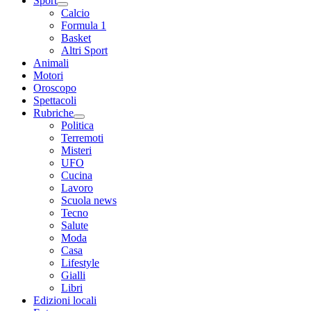
Sport
Calcio
Formula 1
Basket
Altri Sport
Animali
Motori
Oroscopo
Spettacoli
Rubriche
Politica
Terremoti
Misteri
UFO
Cucina
Lavoro
Scuola news
Tecno
Salute
Moda
Casa
Lifestyle
Gialli
Libri
Edizioni locali