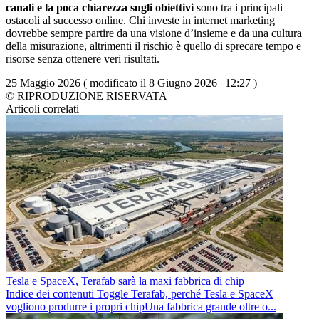
canali e la poca chiarezza sugli obiettivi
sono tra i principali
ostacoli al successo online. Chi investe in internet marketing
dovrebbe sempre partire da una visione d’insieme e da una cultura
della misurazione, altrimenti il rischio è quello di sprecare tempo e
risorse senza ottenere veri risultati.
25 Maggio 2026 ( modificato il 8 Giugno 2026 | 12:27 )
© RIPRODUZIONE RISERVATA
Articoli correlati
Tesla e SpaceX, Terafab sarà la maxi fabbrica di chip
Indice dei contenuti Toggle Terafab, perché Tesla e SpaceX
vogliono produrre i propri chipUna fabbrica grande oltre o...