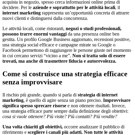
acquista in negozio, spesso cerca informazioni online prima di
decidere. Per le
aziende e soprattutto per le attività locali
, il
internet marketing
rappresenta un’opportunità concreta di attrarre
nuovi clienti e distinguersi dalla concorrenza.
Le attività locali, come ristoranti,
negozi o studi professionali,
possono trarre enormi vantaggi
da una presenza online ben
gestita. Un profilo Google Business aggiornato, recensioni positive,
una strategia social efficace e campagne mirate su Google o
Facebook permettono di raggiungere le persone giuste nel momento
in cui cercano servizi “vicino a me”.
Non si tratta solo di essere
trovati, ma anche di trasmettere fiducia e autorevolezza.
Come si costruisce una strategia efficace
senza improvvisare
Il rischio più grande, quando si parla di
strategia di internet
marketing
, è quello di agire senza un piano preciso.
Improvvisare
significa spesso sprecare risorse
e non ottenere risultati. Invece,
una strategia efficace parte sempre dalla definizione degli obiettivi:
cosa si vuole ottenere? Più visite? Più contatti? Più vendite?
Una volta chiariti gli obiettivi,
occorre analizzare il pubblico di
riferimento e
scegliere i canali più adatti. Non tutte le attività