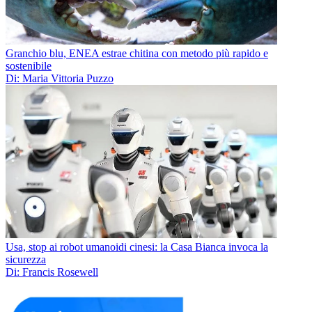
Granchio blu, ENEA estrae chitina con metodo più rapido e
sostenibile
Di: Maria Vittoria Puzzo
Usa, stop ai robot umanoidi cinesi: la Casa Bianca invoca la
sicurezza
Di: Francis Rosewell