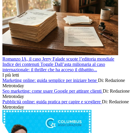
Romanzo IA, il caso Jerry Falade scuote l’editoria mondiale
Indice dei contenuti Toggle Dall’asta milionaria al caso
internazionale: il thriller che ha acceso il dibattito...
I più letti
Marketing online: guida semplice per iniziare bene
Di: Redazione
Metrotoday
Seo marketing: come usare Google per attirare clienti
Di: Redazione
Metrotoday
Pubblicità online: guida pratica per capire e scegliere
Di: Redazione
Metrotoday