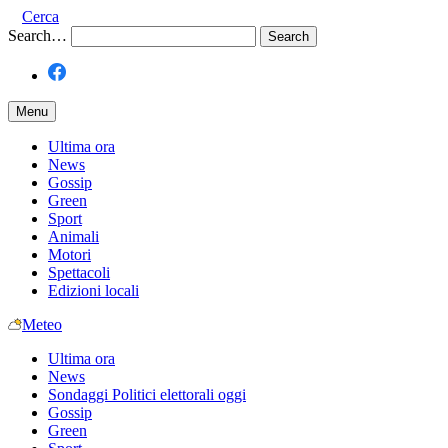
Cerca
Search…
Menu
Ultima ora
News
Gossip
Green
Sport
Animali
Motori
Spettacoli
Edizioni locali
Meteo
Ultima ora
News
Sondaggi Politici elettorali oggi
Gossip
Green