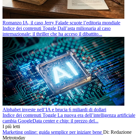
Romanzo IA, il caso Jerry Falade scuote l’editoria mondiale
Indice dei contenuti Toggle Dall’asta milionaria al caso
internazionale: il thriller che ha acceso il dibattito...
Alphabet investe nell’IA e brucia 6 miliardi di dollari
Indice dei contenuti Toggle La nuova era dell’intelligenza artificiale
cambia GoogleData center e chip: il prezzo del...
I più letti
Marketing online: guida semplice per iniziare bene
Di: Redazione
Metrotoday