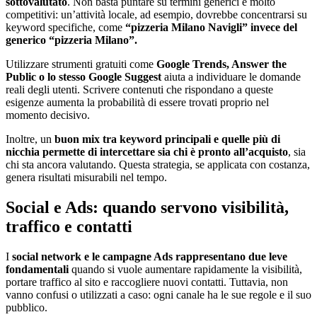
sottovalutato
. Non basta puntare su termini generici e molto
competitivi: un’attività locale, ad esempio, dovrebbe concentrarsi su
keyword specifiche, come
“pizzeria Milano Navigli” invece del
generico “pizzeria Milano”.
Utilizzare strumenti gratuiti come
Google Trends, Answer the
Public o lo stesso Google Suggest
aiuta a individuare le domande
reali degli utenti. Scrivere contenuti che rispondano a queste
esigenze aumenta la probabilità di essere trovati proprio nel
momento decisivo.
Inoltre, un
buon mix tra keyword principali e quelle più di
nicchia permette di intercettare sia chi è pronto all’acquisto
, sia
chi sta ancora valutando. Questa strategia, se applicata con costanza,
genera risultati misurabili nel tempo.
Social e Ads: quando servono visibilità,
traffico e contatti
I
social network e le campagne Ads rappresentano due leve
fondamentali
quando si vuole aumentare rapidamente la visibilità,
portare traffico al sito e raccogliere nuovi contatti. Tuttavia, non
vanno confusi o utilizzati a caso: ogni canale ha le sue regole e il suo
pubblico.