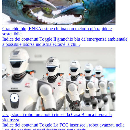
Granchio blu, ENEA estrae chitina con metodo più rapido e
sostenibile
Indice dei contenuti Toggle Il granchio blu da emergenza ambientale
a possibile risorsa industrialeCos’è la chi...
Usa, stop ai robot umanoidi cinesi: la Casa Bianca invoca la
sicurezza
Indice dei contenuti Toggle La FCC inserisce i robot avanzati nella