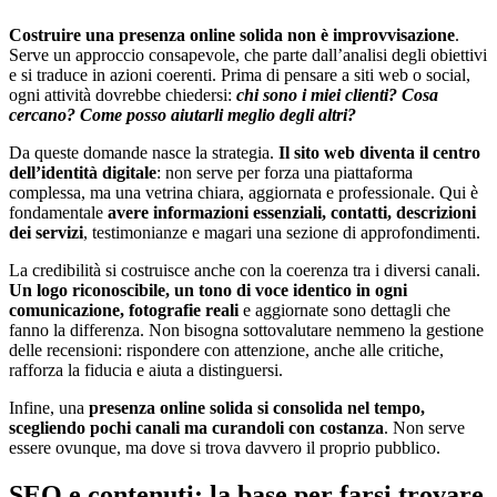
Costruire una presenza online solida non è improvvisazione
.
Serve un approccio consapevole, che parte dall’analisi degli obiettivi
e si traduce in azioni coerenti. Prima di pensare a siti web o social,
ogni attività dovrebbe chiedersi:
chi sono i miei clienti? Cosa
cercano? Come posso aiutarli meglio degli altri?
Da queste domande nasce la strategia.
Il sito web diventa il centro
dell’identità digitale
: non serve per forza una piattaforma
complessa, ma una vetrina chiara, aggiornata e professionale. Qui è
fondamentale
avere informazioni essenziali, contatti, descrizioni
dei servizi
, testimonianze e magari una sezione di approfondimenti.
La credibilità si costruisce anche con la coerenza tra i diversi canali.
Un logo riconoscibile, un tono di voce identico in ogni
comunicazione, fotografie reali
e aggiornate sono dettagli che
fanno la differenza. Non bisogna sottovalutare nemmeno la gestione
delle recensioni: rispondere con attenzione, anche alle critiche,
rafforza la fiducia e aiuta a distinguersi.
Infine, una
presenza online solida si consolida nel tempo,
scegliendo pochi canali ma curandoli con costanza
. Non serve
essere ovunque, ma dove si trova davvero il proprio pubblico.
SEO e contenuti: la base per farsi trovare