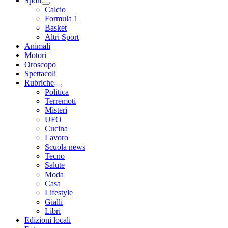
Sport
Calcio
Formula 1
Basket
Altri Sport
Animali
Motori
Oroscopo
Spettacoli
Rubriche
Politica
Terremoti
Misteri
UFO
Cucina
Lavoro
Scuola news
Tecno
Salute
Moda
Casa
Lifestyle
Gialli
Libri
Edizioni locali