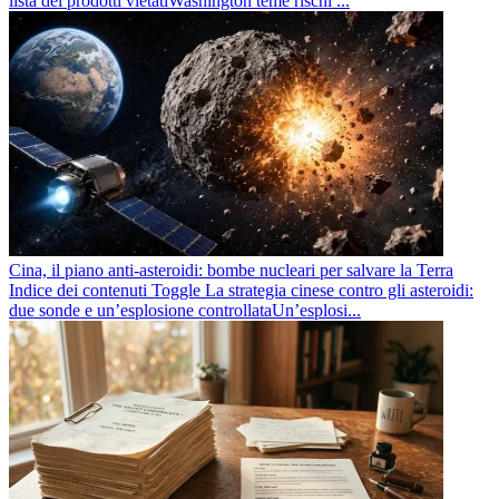
lista dei prodotti vietatiWashington teme rischi ...
Cina, il piano anti-asteroidi: bombe nucleari per salvare la Terra
Indice dei contenuti Toggle La strategia cinese contro gli asteroidi:
due sonde e un’esplosione controllataUn’esplosi...