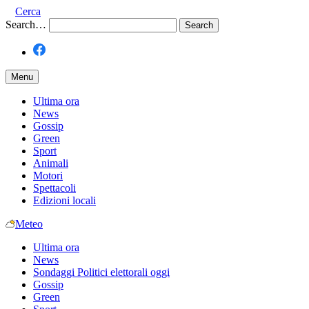
Cerca
Search…
Menu
Ultima ora
News
Gossip
Green
Sport
Animali
Motori
Spettacoli
Edizioni locali
Meteo
Ultima ora
News
Sondaggi Politici elettorali oggi
Gossip
Green