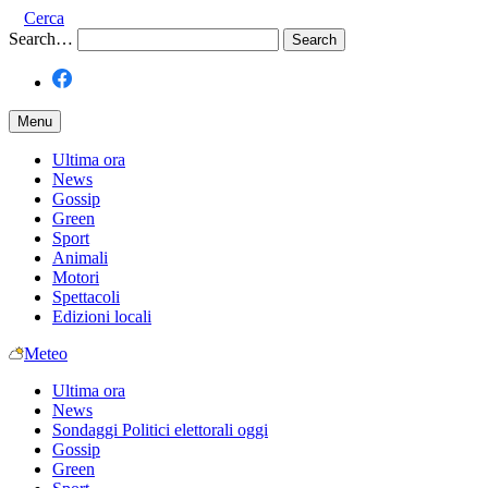
Cerca
Search…
Menu
Ultima ora
News
Gossip
Green
Sport
Animali
Motori
Spettacoli
Edizioni locali
Meteo
Ultima ora
News
Sondaggi Politici elettorali oggi
Gossip
Green