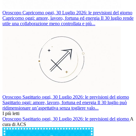
Oroscopo Capricorno oggi, 30 Luglio 2026: le previsioni del giorno
Capricorno oggi: amore, lavoro, fortuna ed energia Il 30 luglio rende
utile una collaborazione meno controllata e più...
Oroscopo Sagittario oggi, 30 Luglio 2026: le previsioni del giorno
Sagittario oggi: amore, lavoro, fortuna ed energia Il 30 luglio può
ridimensionare un’aspettativa senza togliere valo...
I più letti
Oroscopo Sagittario oggi, 30 Luglio 2026: le previsioni del giorno
A
cura di ACS