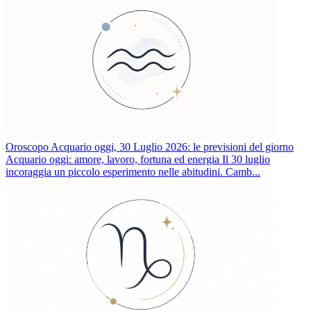
Oroscopo Acquario oggi, 30 Luglio 2026: le previsioni del giorno
Acquario oggi: amore, lavoro, fortuna ed energia Il 30 luglio
incoraggia un piccolo esperimento nelle abitudini. Camb...