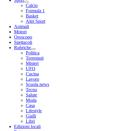
Sport
Calcio
Formula 1
Basket
Altri Sport
Animali
Motori
Oroscopo
Spettacoli
Rubriche
Politica
Terremoti
Misteri
UFO
Cucina
Lavoro
Scuola news
Tecno
Salute
Moda
Casa
Lifestyle
Gialli
Libri
Edizioni locali