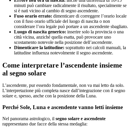
Errore nell’ora di nascita:
anche una differenza di 10-15
minuti può cambiare radicalmente il risultato, specialmente se
si è nati vicino al cambio di segno ascendente.
Fuso orario errato:
dimenticare di correggere l’orario locale
con il fuso orario ufficiale del luogo di nascita o non
considerare l’ora legale può portare a un ascendente sbagliato.
Luogo di nascita generico:
inserire solo la provincia o una
città vicina, anziché quella esatta, può provocare uno
scostamento notevole nella posizione dell’ascendente.
Dimenticare la latitudine:
soprattutto nei calcoli manuali, la
latitudine influenza notevolmente il segno ascendente.
Come interpretare l’ascendente insieme
al segno solare
L’ascendente, pur essendo fondamentale, non va mai letto da solo.
L’interpretazione più completa nasce dall’integrazione con il segno
solare e, spesso, anche con la posizione della Luna.
Perché Sole, Luna e ascendente vanno letti insieme
Nel panorama astrologico, il
segno solare e ascendente
rappresentano due facce della stessa medaglia: