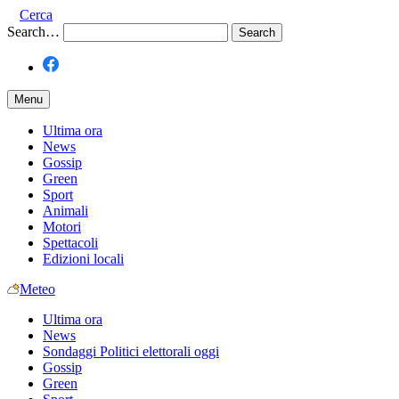
Cerca
Search…
Menu
Ultima ora
News
Gossip
Green
Sport
Animali
Motori
Spettacoli
Edizioni locali
Meteo
Ultima ora
News
Sondaggi Politici elettorali oggi
Gossip
Green