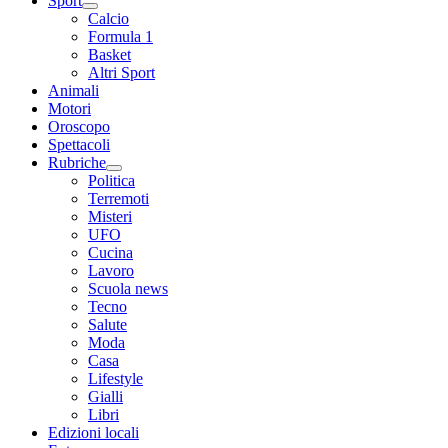
Sport
Calcio
Formula 1
Basket
Altri Sport
Animali
Motori
Oroscopo
Spettacoli
Rubriche
Politica
Terremoti
Misteri
UFO
Cucina
Lavoro
Scuola news
Tecno
Salute
Moda
Casa
Lifestyle
Gialli
Libri
Edizioni locali