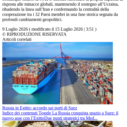
risposta alle minacce globali, mantenendo il sostegno all’Ucraina,
ribadendo la linea sull’Iran e confermando la centralità della
cooperazione tra i 32 Paesi membri in una fase storica segnata da
profondi cambiamenti geopolitici.
9 Luglio 2026 ( modificato il 15 Luglio 2026 | 3:51 )
© RIPRODUZIONE RISERVATA
Articoli correlati
Russia in Egitto: accordo sui porti di Suez
Indice dei contenuti Toggle La Russia conquista spazio a Suez: il
nuovo asse con l’EgittoDue punti strategici tra Med...