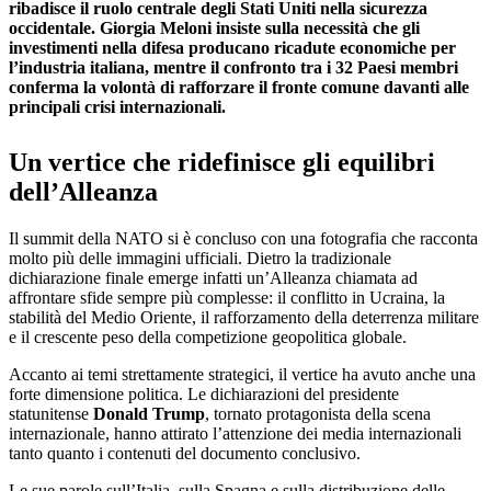
ribadisce il ruolo centrale degli Stati Uniti nella sicurezza
occidentale. Giorgia Meloni insiste sulla necessità che gli
investimenti nella difesa producano ricadute economiche per
l’industria italiana, mentre il confronto tra i 32 Paesi membri
conferma la volontà di rafforzare il fronte comune davanti alle
principali crisi internazionali.
Un vertice che ridefinisce gli equilibri
dell’Alleanza
Il summit della NATO si è concluso con una fotografia che racconta
molto più delle immagini ufficiali. Dietro la tradizionale
dichiarazione finale emerge infatti un’Alleanza chiamata ad
affrontare sfide sempre più complesse: il conflitto in Ucraina, la
stabilità del Medio Oriente, il rafforzamento della deterrenza militare
e il crescente peso della competizione geopolitica globale.
Accanto ai temi strettamente strategici, il vertice ha avuto anche una
forte dimensione politica. Le dichiarazioni del presidente
statunitense
Donald Trump
, tornato protagonista della scena
internazionale, hanno attirato l’attenzione dei media internazionali
tanto quanto i contenuti del documento conclusivo.
Le sue parole sull’Italia, sulla Spagna e sulla distribuzione delle