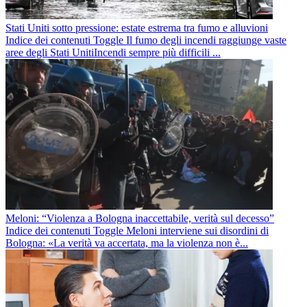
Stati Uniti sotto pressione: estate estrema tra fumo e alluvioni
Indice dei contenuti Toggle Il fumo degli incendi raggiunge vaste
aree degli Stati UnitiIncendi sempre più difficili ...
Meloni: “Violenza a Bologna inaccettabile, verità sul decesso”
Indice dei contenuti Toggle Meloni interviene sui disordini di
Bologna: «La verità va accertata, ma la violenza non è...