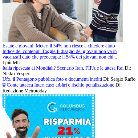
Estate e giovani, Meter: il 54% non riesce a chiedere aiuto
Indice dei contenuti Toggle Il disagio dei giovani non va in
vacanzaIl dato che preoccupa: il 54% dei giovani non chi...
I più letti
Italia ripescata ai Mondiali? Scenario Iran, FIFA e le attesa Rai
Di:
Nikko Vesperi
Ufo, il Pentagono pubblica foto e documenti inediti
Di: Sergio Raffo
🌐 Conte attacca Inter: caso arbitri e rischio penalizzazione
Di:
Redazione Metrotoday