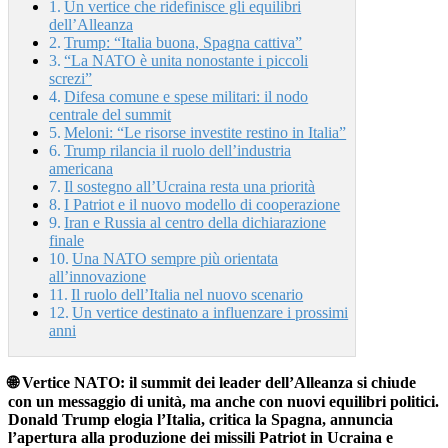
Un vertice che ridefinisce gli equilibri
dell’Alleanza
Trump: “Italia buona, Spagna cattiva”
“La NATO è unita nonostante i piccoli
screzi”
Difesa comune e spese militari: il nodo
centrale del summit
Meloni: “Le risorse investite restino in Italia”
Trump rilancia il ruolo dell’industria
americana
Il sostegno all’Ucraina resta una priorità
I Patriot e il nuovo modello di cooperazione
Iran e Russia al centro della dichiarazione
finale
Una NATO sempre più orientata
all’innovazione
Il ruolo dell’Italia nel nuovo scenario
Un vertice destinato a influenzare i prossimi
anni
🌐 Vertice NATO: il summit dei leader dell’Alleanza si chiude
con un messaggio di unità, ma anche con nuovi equilibri politici.
Donald Trump elogia l’Italia, critica la Spagna, annuncia
l’apertura alla produzione dei missili Patriot in Ucraina e