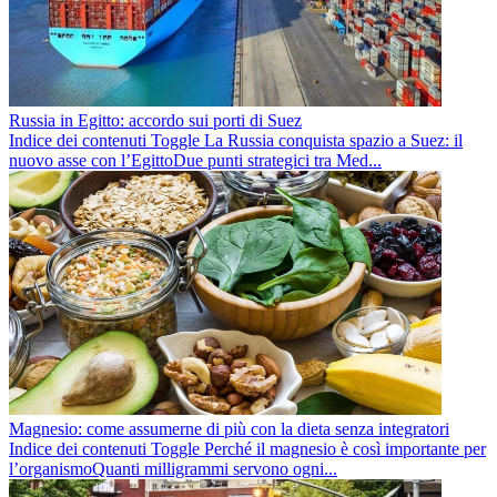
Russia in Egitto: accordo sui porti di Suez
Indice dei contenuti Toggle La Russia conquista spazio a Suez: il
nuovo asse con l’EgittoDue punti strategici tra Med...
Magnesio: come assumerne di più con la dieta senza integratori
Indice dei contenuti Toggle Perché il magnesio è così importante per
l’organismoQuanti milligrammi servono ogni...