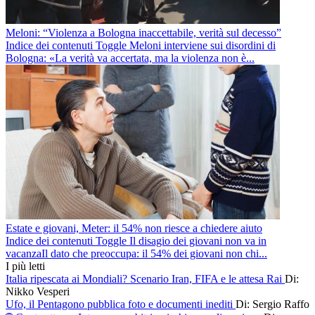
Meloni: “Violenza a Bologna inaccettabile, verità sul decesso”
Indice dei contenuti Toggle Meloni interviene sui disordini di
Bologna: «La verità va accertata, ma la violenza non è...
Estate e giovani, Meter: il 54% non riesce a chiedere aiuto
Indice dei contenuti Toggle Il disagio dei giovani non va in
vacanzaIl dato che preoccupa: il 54% dei giovani non chi...
I più letti
Italia ripescata ai Mondiali? Scenario Iran, FIFA e le attesa Rai
Di:
Nikko Vesperi
Ufo, il Pentagono pubblica foto e documenti inediti
Di: Sergio Raffo