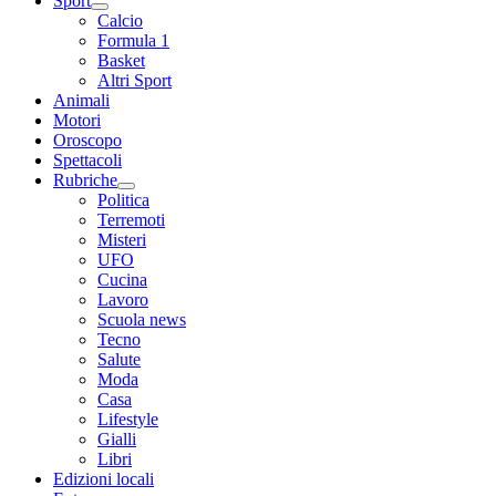
Sport
Calcio
Formula 1
Basket
Altri Sport
Animali
Motori
Oroscopo
Spettacoli
Rubriche
Politica
Terremoti
Misteri
UFO
Cucina
Lavoro
Scuola news
Tecno
Salute
Moda
Casa
Lifestyle
Gialli
Libri
Edizioni locali