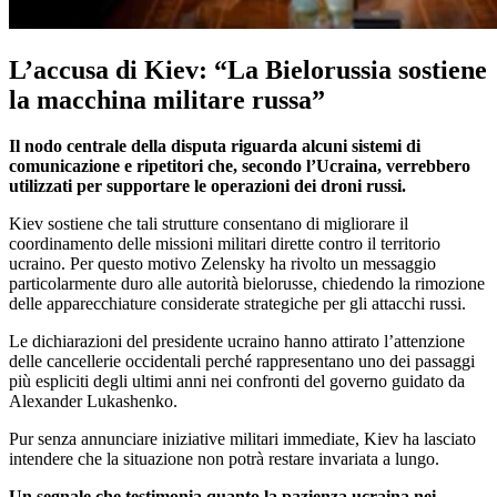
L’accusa di Kiev: “La Bielorussia sostiene
la macchina militare russa”
Il nodo centrale della disputa riguarda alcuni sistemi di
comunicazione e ripetitori che, secondo l’Ucraina, verrebbero
utilizzati per supportare le operazioni dei droni russi.
Kiev sostiene che tali strutture consentano di migliorare il
coordinamento delle missioni militari dirette contro il territorio
ucraino. Per questo motivo Zelensky ha rivolto un messaggio
particolarmente duro alle autorità bielorusse, chiedendo la rimozione
delle apparecchiature considerate strategiche per gli attacchi russi.
Le dichiarazioni del presidente ucraino hanno attirato l’attenzione
delle cancellerie occidentali perché rappresentano uno dei passaggi
più espliciti degli ultimi anni nei confronti del governo guidato da
Alexander Lukashenko.
Pur senza annunciare iniziative militari immediate, Kiev ha lasciato
intendere che la situazione non potrà restare invariata a lungo.
Un segnale che testimonia quanto la pazienza ucraina nei