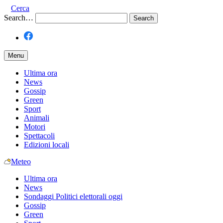
Cerca
Search…
Menu
Ultima ora
News
Gossip
Green
Sport
Animali
Motori
Spettacoli
Edizioni locali
Meteo
Ultima ora
News
Sondaggi Politici elettorali oggi
Gossip
Green