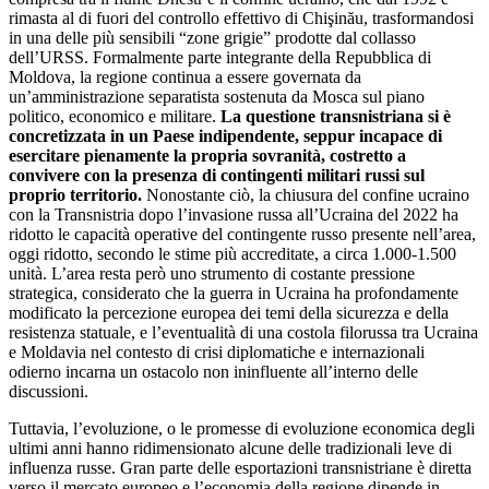
rimasta al di fuori del controllo effettivo di Chişinău, trasformandosi
in una delle più sensibili “zone grigie” prodotte dal collasso
dell’URSS. Formalmente parte integrante della Repubblica di
Moldova, la regione continua a essere governata da
un’amministrazione separatista sostenuta da Mosca sul piano
politico, economico e militare.
La questione transnistriana si è
concretizzata in un Paese indipendente, seppur incapace di
esercitare pienamente la propria sovranità, costretto a
convivere con la presenza di contingenti militari russi sul
proprio territorio.
Nonostante ciò, la chiusura del confine ucraino
con la Transnistria dopo l’invasione russa all’Ucraina del 2022 ha
ridotto le capacità operative del contingente russo presente nell’area,
oggi ridotto, secondo le stime più accreditate, a circa 1.000-1.500
unità. L’area resta però uno strumento di costante pressione
strategica, considerato che la guerra in Ucraina ha profondamente
modificato la percezione europea dei temi della sicurezza e della
resistenza statuale, e l’eventualità di una costola filorussa tra Ucraina
e Moldavia nel contesto di crisi diplomatiche e internazionali
odierno incarna un ostacolo non ininfluente all’interno delle
discussioni.
Tuttavia, l’evoluzione, o le promesse di evoluzione economica degli
ultimi anni hanno ridimensionato alcune delle tradizionali leve di
influenza russe. Gran parte delle esportazioni transnistriane è diretta
verso il mercato europeo e l’economia della regione dipende in