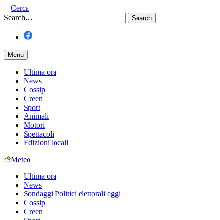
Cerca
Search…
Menu
Ultima ora
News
Gossip
Green
Sport
Animali
Motori
Spettacoli
Edizioni locali
Meteo
Ultima ora
News
Sondaggi Politici elettorali oggi
Gossip
Green