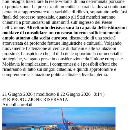
non bisogna trascurare la reale volontà di una determinata porzione
di popolazione. La presenza di un’entità separatista dovrà continuare
pertanto a rappresentare una variabile di rilievo, soprattutto nelle fasi
finali del processo negoziale, quando gli Stati membri saranno
chiamati a pronunciarsi all’unanimità sull’ingresso del Paese
nell’Unione.
Altrettanto decisiva sarà la capacità delle istituzioni
moldave di consolidare un consenso interno sufficientemente
ampio attorno alla scelta europea
, discutendo di una società
attraversata da profonde fratture linguistiche e culturali. Volgendo
nuovamente l’attenzione al vertice di domani e alle valutazioni
prossime, l’auspicio è che, al di là delle opportunità commerciali e
strategiche, vengano prese in considerazione da Unione europea e
Moldavia le implicazioni, i compromessi e i possibili effetti che
ricadranno di fatto sui singoli cittadini, e quindi approfondire e
comprendere la situazione politica attuale a livello interno.
21 Giugno 2026 ( modificato il 22 Giugno 2026 | 0:14 )
© RIPRODUZIONE RISERVATA
Articoli correlati