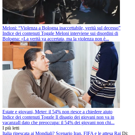
Meloni: “Violenza a Bologna inaccettabile, verità sul decesso”
Indice dei contenuti Toggle Meloni interviene sui disordini di
Bologna: «La verità va accertata, ma la violenza non è...
Estate e giovani, Meter: il 54% non riesce a chiedere aiuto
Indice dei contenuti Toggle Il disagio dei giovani non va in
vacanzaIl dato che preoccupa: il 54% dei giovani non chi...
I più letti
Italia ripescata ai Mondiali? Scenario Iran, FIFA e le attesa Rai
Di: