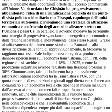
misura crescente dalle opportunità offerte dall’accesso commerciale
all’Unione.
Va ricordato che Chişinău ha progressivamente
abbandonato l’idea di una riunificazione concreta da un punto
di vista politico o identitario con Tiraspol, capoluogo dell’unità
territoriale autonoma, privilegiando una strategia di attrazione
economica e usufruendo degli accordi e alleanze strette con
l’Unione e paesi Ue.
In parallelo, il governo moldavo ha perseguito
una strategia di progressivo sganciamento energetico ed economico
dalla regione separatista e, indirettamente, dalla stessa Russia. Grazie
al rafforzamento delle interconnessioni con la Romania e alla
diversificazione delle fonti di approvvigionamento, la Moldavia ha
raggiunto una sostanziale indipendenza energetica, producendo
dannose ripercussioni sull’economia transnistriana, con il PIL della
regione che si sarebbe contratto del 18% nel 2025, mentre la
produzione industriale avrebbe registrato una flessione prossima al
30%. Ciononostante, tale indebolimento ha paradossalmente
rafforzato i legami economici tra la Transnistria e l’Ue, con una
quota crescente di esportazioni regionali oggi diretta verso il mercato
comunitario e un’economia locale che dipende in misura maggiore
dall’accesso ai circuiti commerciali europei. In un contesto
rinnovato, alcune élite imprenditoriali della regione hanno
progressivamente riaperto canali di interlocuzione con Chişinău,
nella consapevolezza e che la sostenibilità economica della
Transnistria dipenderà sempre più dalla sua capacità di interagire con