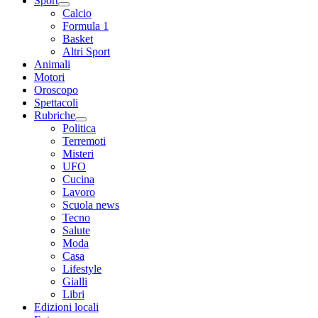
Sport
Calcio
Formula 1
Basket
Altri Sport
Animali
Motori
Oroscopo
Spettacoli
Rubriche
Politica
Terremoti
Misteri
UFO
Cucina
Lavoro
Scuola news
Tecno
Salute
Moda
Casa
Lifestyle
Gialli
Libri
Edizioni locali