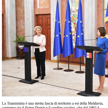
La Transnistria è una stretta fascia di territorio a est della Moldavia,
compresa tra il fiume Dnestr e il confine ucraino, che dal 1992 è