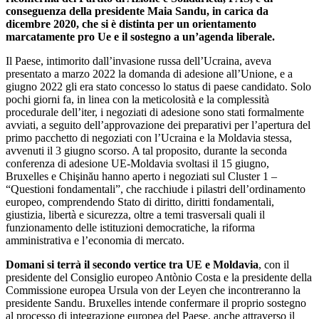
conseguenza della presidente Maia Sandu, in carica da
dicembre 2020, che si è distinta per un orientamento
marcatamente pro Ue e il sostegno a un’agenda liberale.
Il Paese, intimorito dall’invasione russa dell’Ucraina, aveva
presentato a marzo 2022 la domanda di adesione all’Unione, e a
giugno 2022 gli era stato concesso lo status di paese candidato. Solo
pochi giorni fa, in linea con la meticolosità e la complessità
procedurale dell’iter, i negoziati di adesione sono stati formalmente
avviati, a seguito dell’approvazione dei preparativi per l’apertura del
primo pacchetto di negoziati con l’Ucraina e la Moldavia stessa,
avvenuti il 3 giugno scorso. A tal proposito, durante la seconda
conferenza di adesione UE-Moldavia svoltasi il 15 giugno,
Bruxelles e Chişinău hanno aperto i negoziati sul Cluster 1 –
“Questioni fondamentali”, che racchiude i pilastri dell’ordinamento
europeo, comprendendo Stato di diritto, diritti fondamentali,
giustizia, libertà e sicurezza, oltre a temi trasversali quali il
funzionamento delle istituzioni democratiche, la riforma
amministrativa e l’economia di mercato.
Domani si terrà il secondo vertice tra UE e Moldavia
, con il
presidente del Consiglio europeo Antònio Costa e la presidente della
Commissione europea Ursula von der Leyen che incontreranno la
presidente Sandu. Bruxelles intende confermare il proprio sostegno
al processo di integrazione europea del Paese, anche attraverso il