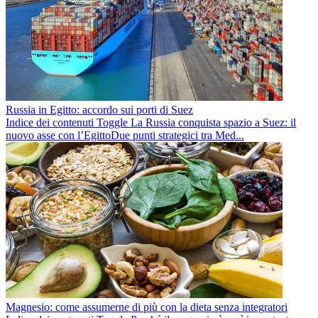
Russia in Egitto: accordo sui porti di Suez
Indice dei contenuti Toggle La Russia conquista spazio a Suez: il
nuovo asse con l’EgittoDue punti strategici tra Med...
Magnesio: come assumerne di più con la dieta senza integratori