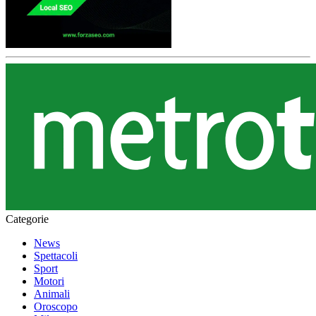
Categorie
News
Spettacoli
Sport
Motori
Animali
Oroscopo