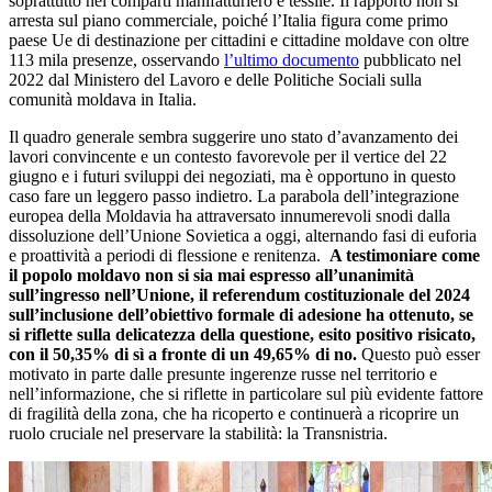
soprattutto nei comparti manifatturiero e tessile. Il rapporto non si
arresta sul piano commerciale, poiché l’Italia figura come primo
paese Ue di destinazione per cittadini e cittadine moldave con oltre
113 mila presenze, osservando
l’ultimo documento
pubblicato nel
2022 dal Ministero del Lavoro e delle Politiche Sociali sulla
comunità moldava in Italia.
Il quadro generale sembra suggerire uno stato d’avanzamento dei
lavori convincente e un contesto favorevole per il vertice del 22
giugno e i futuri sviluppi dei negoziati, ma è opportuno in questo
caso fare un leggero passo indietro. La parabola dell’integrazione
europea della Moldavia ha attraversato innumerevoli snodi dalla
dissoluzione dell’Unione Sovietica a oggi, alternando fasi di euforia
e proattività a periodi di flessione e renitenza.
A testimoniare come
il popolo moldavo non si sia mai espresso all’unanimità
sull’ingresso nell’Unione, il referendum costituzionale del 2024
sull’inclusione dell’obiettivo formale di adesione ha ottenuto, se
si riflette sulla delicatezza della questione, esito positivo risicato,
con il 50,35% di sì a fronte di un 49,65% di no.
Questo può esser
motivato in parte dalle presunte ingerenze russe nel territorio e
nell’informazione, che si riflette in particolare sul più evidente fattore
di fragilità della zona, che ha ricoperto e continuerà a ricoprire un
ruolo cruciale nel preservare la stabilità: la Transnistria.