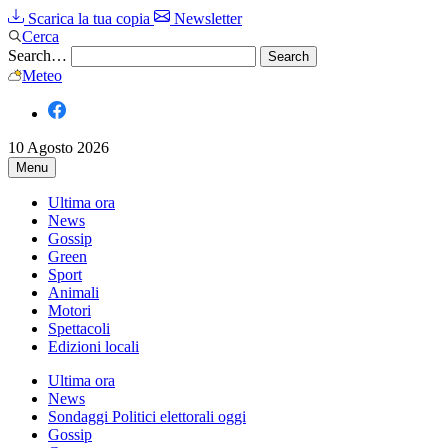
Scarica la tua copia
Newsletter
Cerca
Search…
Meteo
10 Agosto 2026
Menu
Ultima ora
News
Gossip
Green
Sport
Animali
Motori
Spettacoli
Edizioni locali
Ultima ora
News
Sondaggi Politici elettorali oggi
Gossip