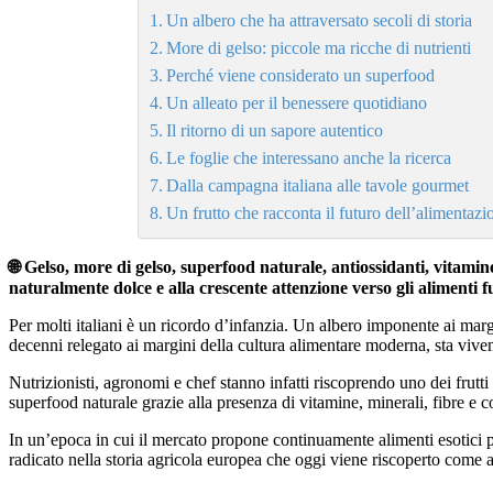
Un albero che ha attraversato secoli di storia
More di gelso: piccole ma ricche di nutrienti
Perché viene considerato un superfood
Un alleato per il benessere quotidiano
Il ritorno di un sapore autentico
Le foglie che interessano anche la ricerca
Dalla campagna italiana alle tavole gourmet
Un frutto che racconta il futuro dell’alimentazi
🌐 Gelso, more di gelso, superfood naturale, antiossidanti, vitamin
naturalmente dolce e alla crescente attenzione verso gli alimenti fu
Per molti italiani è un ricordo d’infanzia. Un albero imponente ai mar
decenni relegato ai margini della cultura alimentare moderna, sta vive
Nutrizionisti, agronomi e chef stanno infatti riscoprendo uno dei frut
superfood naturale grazie alla presenza di vitamine, minerali, fibre e c
In un’epoca in cui il mercato propone continuamente alimenti esotici 
radicato nella storia agricola europea che oggi viene riscoperto come a