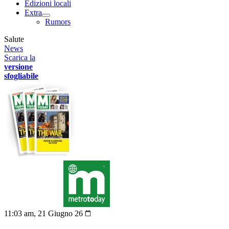
Edizioni locali
Extra
Rumors
Salute
News
Scarica la
versione
sfogliabile
11:03 am, 21 Giugno 26