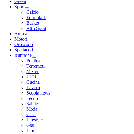
Green
Sport
Calcio
Formula 1
Basket
Altri Sport
Animali
Motori
Oroscopo
Spettacoli
Rubriche
Politica
Terremoti
Misteri
UFO
Cucina
Lavoro
Scuola news
Tecno
Salute
Moda
Casa
Lifestyle
Gialli
Libri