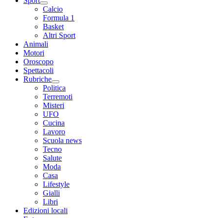
Sport
Calcio
Formula 1
Basket
Altri Sport
Animali
Motori
Oroscopo
Spettacoli
Rubriche
Politica
Terremoti
Misteri
UFO
Cucina
Lavoro
Scuola news
Tecno
Salute
Moda
Casa
Lifestyle
Gialli
Libri
Edizioni locali