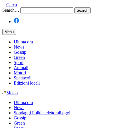
Cerca
Search…
Menu
Ultima ora
News
Gossip
Green
Sport
Animali
Motori
Spettacoli
Edizioni locali
Meteo
Ultima ora
News
Sondaggi Politici elettorali oggi
Gossip
Green