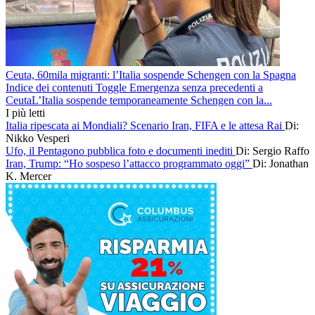
Ceuta, 60mila migranti: l’Italia sospende Schengen con la Spagna
Indice dei contenuti Toggle Emergenza senza precedenti a
CeutaL’Italia sospende temporaneamente Schengen con la...
I più letti
Italia ripescata ai Mondiali? Scenario Iran, FIFA e le attesa Rai
Di:
Nikko Vesperi
Ufo, il Pentagono pubblica foto e documenti inediti
Di: Sergio Raffo
Iran, Trump: “Ho sospeso l’attacco programmato oggi”
Di: Jonathan
K. Mercer