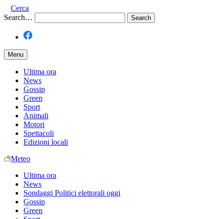
Cerca
Search…
Menu
Ultima ora
News
Gossip
Green
Sport
Animali
Motori
Spettacoli
Edizioni locali
Meteo
Ultima ora
News
Sondaggi Politici elettorali oggi
Gossip
Green