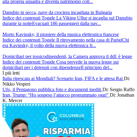
alla propria squadra e diventa patrimonio coll...
Danubio in secca, nave da crociera incagliata in Bulgaria
Indice dei contenuti Toggle La Viking Ullur si incaglia sul Danubio
durante la notteEvacuati 186 passeggeri dalla nav...
Morto Kavinsky, il pioniere della musica elettronica francese
Indice dei contenuti Toggle Il ritrovamento nella casa di ParigiChi
era Kavinsky, il volto della nuova elettronica fr...
Domiciliari per tossicodipendenti, la Camera approva il ddl: è legge
Indice dei contenuti Toggle Cosa prevede la nuova legge sui
domiciliari per i detenuti con dipendenzeIl principio del...
I più letti
Italia ripescata ai Mondiali? Scenario Iran, FIFA e le attesa Rai
Di:
Nikko Vesperi
Ufo, il Pentagono pubblica foto e documenti inediti
Di: Sergio Raffo
Iran, Trump: “Ho sospeso l’attacco programmato oggi”
Di: Jonathan
K. Mercer