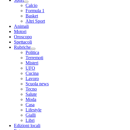
Sport
Calcio
Formula 1
Basket
Altri Sport
Animali
Motori
Oroscopo
Spettacoli
Rubriche
Politica
Terremoti
Misteri
UFO
Cucina
Lavoro
Scuola news
Tecno
Salute
Moda
Casa
Lifestyle
Gialli
Libri
Edizioni locali