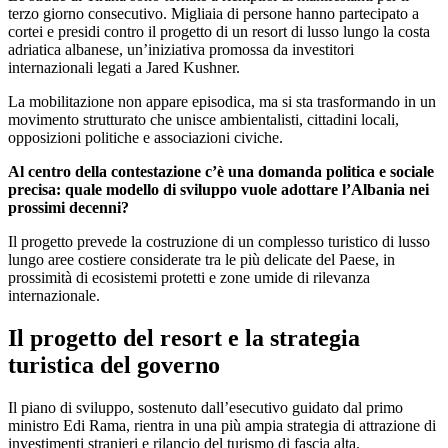
terzo giorno consecutivo. Migliaia di persone hanno partecipato a
cortei e presidi contro il progetto di un resort di lusso lungo la costa
adriatica albanese, un’iniziativa promossa da investitori
internazionali legati a
Jared Kushner
.
La mobilitazione non appare episodica, ma si sta trasformando in un
movimento strutturato che unisce ambientalisti, cittadini locali,
opposizioni politiche e associazioni civiche.
Al centro della contestazione c’è una domanda politica e sociale
precisa: quale modello di sviluppo vuole adottare l’Albania nei
prossimi decenni?
Il progetto prevede la costruzione di un complesso turistico di lusso
lungo aree costiere considerate tra le più delicate del Paese, in
prossimità di ecosistemi protetti e zone umide di rilevanza
internazionale.
Il progetto del resort e la strategia
turistica del governo
Il piano di sviluppo, sostenuto dall’esecutivo guidato dal primo
ministro
Edi Rama
, rientra in una più ampia strategia di attrazione di
investimenti stranieri e rilancio del turismo di fascia alta.