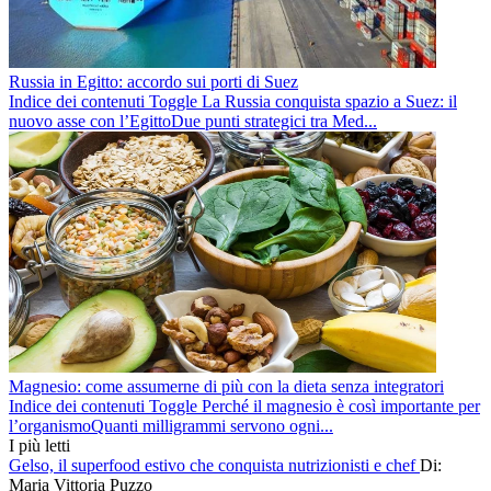
Russia in Egitto: accordo sui porti di Suez
Indice dei contenuti Toggle La Russia conquista spazio a Suez: il
nuovo asse con l’EgittoDue punti strategici tra Med...
Magnesio: come assumerne di più con la dieta senza integratori
Indice dei contenuti Toggle Perché il magnesio è così importante per
l’organismoQuanti milligrammi servono ogni...
I più letti
Gelso, il superfood estivo che conquista nutrizionisti e chef
Di:
Maria Vittoria Puzzo