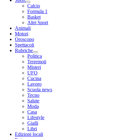
Sport
Calcio
Formula 1
Basket
Altri Sport
Animali
Motori
Oroscopo
Spettacoli
Rubriche
Politica
Terremoti
Misteri
UFO
Cucina
Lavoro
Scuola news
Tecno
Salute
Moda
Casa
Lifestyle
Gialli
Libri
Edizioni locali