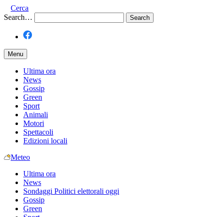
Cerca
Search…
Menu
Ultima ora
News
Gossip
Green
Sport
Animali
Motori
Spettacoli
Edizioni locali
Meteo
Ultima ora
News
Sondaggi Politici elettorali oggi
Gossip
Green