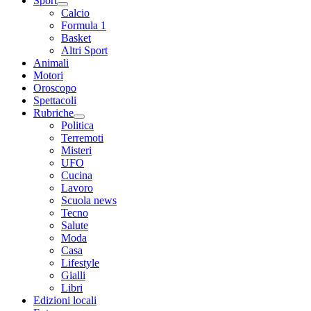
Sport
Calcio
Formula 1
Basket
Altri Sport
Animali
Motori
Oroscopo
Spettacoli
Rubriche
Politica
Terremoti
Misteri
UFO
Cucina
Lavoro
Scuola news
Tecno
Salute
Moda
Casa
Lifestyle
Gialli
Libri
Edizioni locali