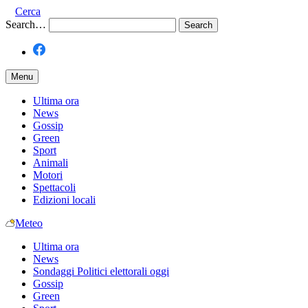
Cerca
Search…
Menu
Ultima ora
News
Gossip
Green
Sport
Animali
Motori
Spettacoli
Edizioni locali
Meteo
Ultima ora
News
Sondaggi Politici elettorali oggi
Gossip
Green