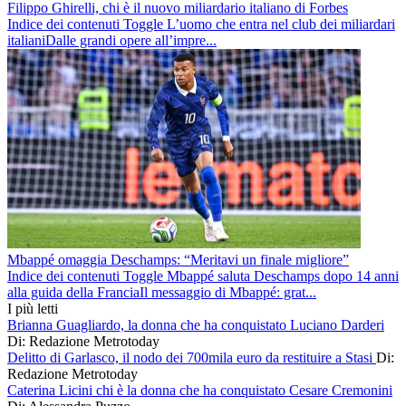
Filippo Ghirelli, chi è il nuovo miliardario italiano di Forbes
Indice dei contenuti Toggle L’uomo che entra nel club dei miliardari
italianiDalle grandi opere all’impre...
Mbappé omaggia Deschamps: “Meritavi un finale migliore”
Indice dei contenuti Toggle Mbappé saluta Deschamps dopo 14 anni
alla guida della FranciaIl messaggio di Mbappé: grat...
I più letti
Brianna Guagliardo, la donna che ha conquistato Luciano Darderi
Di: Redazione Metrotoday
Delitto di Garlasco, il nodo dei 700mila euro da restituire a Stasi
Di:
Redazione Metrotoday
Caterina Licini chi è la donna che ha conquistato Cesare Cremonini