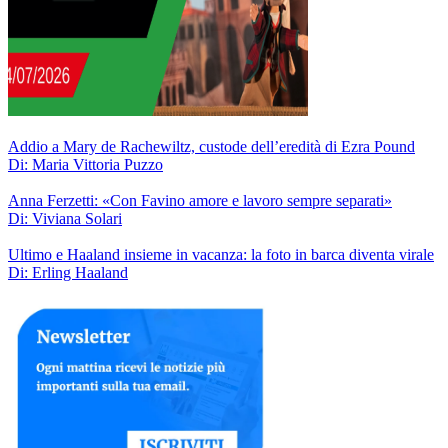
Addio a Mary de Rachewiltz, custode dell’eredità di Ezra Pound
Di: Maria Vittoria Puzzo
Anna Ferzetti: «Con Favino amore e lavoro sempre separati»
Di: Viviana Solari
Ultimo e Haaland insieme in vacanza: la foto in barca diventa virale
Di: Erling Haaland