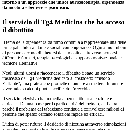
intorno a un approccio che unisce auricoloterapia, dipendenza
da nicotina e benessere psicofisico.
Il servizio di Tg4 Medicina che ha acceso
il dibattito
Il tema della dipendenza da fumo continua a rappresentare una delle
principali sfide sanitarie e sociali contemporanee. Ogni anno milioni
di persone cercano di liberarsi dalla nicotina attraverso percorsi
differenti: farmaci, terapie psicologiche, supporto motivazionale e
tecniche alternative.
Negli ultimi giorni a riaccendere il dibattito è stato un servizio
trasmesso da Tg4 Medicina dedicato al cosiddetto “metodo
Zuffante”, una pratica che promette di aiutare a smettere di fumare
lavorando su alcuni punti specifici dell’orecchio.
Il servizio televisivo ha immediatamente attirato attenzione e
curiosità. Da una parte per la particolarità del metodo, dall’altra
perché il problema del tabagismo continua a coinvolgere milioni di
persone che spesso cercano soluzioni rapide ed efficaci.
L’idea di poter ridurre il desiderio di nicotina attraverso stimolazioni
auricolari ha inevitabilmente generato interesse mediatico e