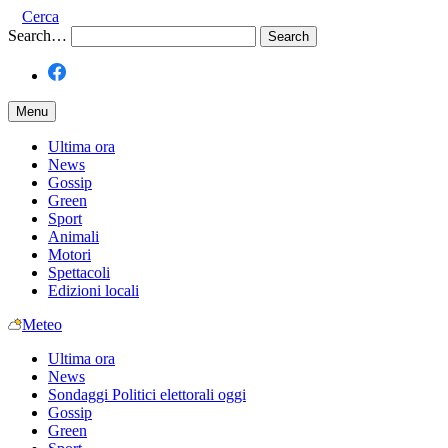
Cerca
Search…
Menu
Ultima ora
News
Gossip
Green
Sport
Animali
Motori
Spettacoli
Edizioni locali
Meteo
Ultima ora
News
Sondaggi Politici elettorali oggi
Gossip
Green