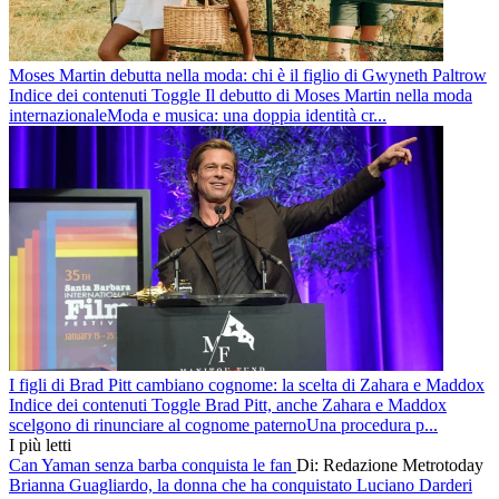
Moses Martin debutta nella moda: chi è il figlio di Gwyneth Paltrow
Indice dei contenuti Toggle Il debutto di Moses Martin nella moda
internazionaleModa e musica: una doppia identità cr...
I figli di Brad Pitt cambiano cognome: la scelta di Zahara e Maddox
Indice dei contenuti Toggle Brad Pitt, anche Zahara e Maddox
scelgono di rinunciare al cognome paternoUna procedura p...
I più letti
Can Yaman senza barba conquista le fan
Di: Redazione Metrotoday
Brianna Guagliardo, la donna che ha conquistato Luciano Darderi