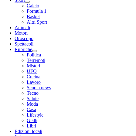
Sport
Calcio
Formula 1
Basket
Altri Sport
Animali
Motori
Oroscopo
Spettacoli
Rubriche
Politica
Terremoti
Misteri
UFO
Cucina
Lavoro
Scuola news
Tecno
Salute
Moda
Casa
Lifestyle
Gialli
Libri
Edizioni locali