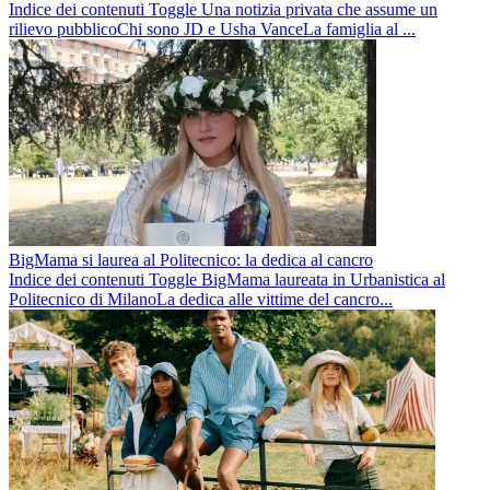
Indice dei contenuti Toggle Una notizia privata che assume un
rilievo pubblicoChi sono JD e Usha VanceLa famiglia al ...
BigMama si laurea al Politecnico: la dedica al cancro
Indice dei contenuti Toggle BigMama laureata in Urbanistica al
Politecnico di MilanoLa dedica alle vittime del cancro...