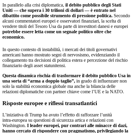
In parallelo alla crisi diplomatica,
il debito pubblico degli Stati
Uniti — che supera i 30 trilioni di dollari — è entrato nel
dibattito come possibile strumento di pressione politica.
Secondo
alcuni commentatori europei e osservatori finanziari, la scelta di
vendere titoli del Tesoro Usa da parte di investitori danesi e europei
potrebbe essere letta come un segnale politico oltre che
economico.
In questo contesto di instabilità, i mercati dei titoli governativi
americani hanno mostrato segni di nervosismo, evidenziando il
collegamento tra decisioni di politica estera e percezione del rischio
finanziario degli asset statunitensi.
Questa dinamica rischia di trasformare il debito pubblico Usa in
una sorta di “arma a doppio taglio”,
in grado di influenzare non
solo la stabilità economica globale ma anche la bilancia delle
relazioni diplomatiche con partner chiave come l’UE e la NATO.
Risposte europee e riflessi transatlantici
L’iniziativa di Trump ha avuto l’effetto di rafforzare l’unità
intra‑europea su questioni di sicurezza artica e relazioni con
Washington.
I leader europei, pur contrari alle minacce di dazi,
hanno cercato di rispondere con pragmatismo, privilegiando la