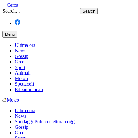
Cerca
Search…
Menu
Ultima ora
News
Gossip
Green
Sport
Animali
Motori
Spettacoli
Edizioni locali
Meteo
Ultima ora
News
Sondaggi Politici elettorali oggi
Gossip
Green