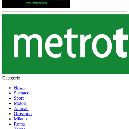
Categorie
News
Spettacoli
Sport
Motori
Animali
Oroscopo
Milano
Roma