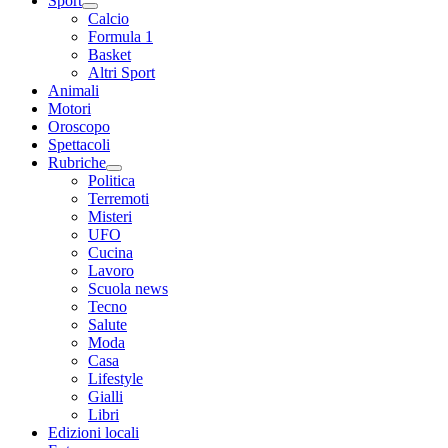
Sport
Calcio
Formula 1
Basket
Altri Sport
Animali
Motori
Oroscopo
Spettacoli
Rubriche
Politica
Terremoti
Misteri
UFO
Cucina
Lavoro
Scuola news
Tecno
Salute
Moda
Casa
Lifestyle
Gialli
Libri
Edizioni locali