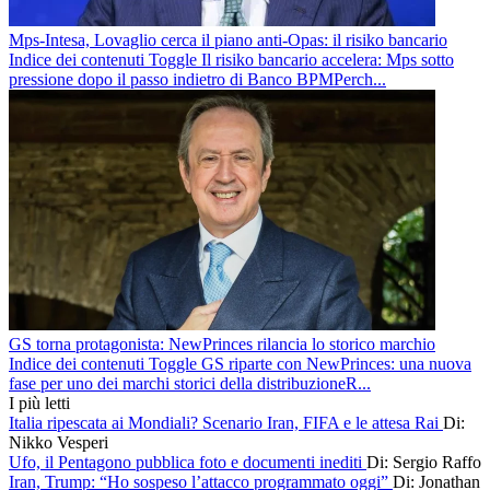
Mps-Intesa, Lovaglio cerca il piano anti-Opas: il risiko bancario
Indice dei contenuti Toggle Il risiko bancario accelera: Mps sotto
pressione dopo il passo indietro di Banco BPMPerch...
GS torna protagonista: NewPrinces rilancia lo storico marchio
Indice dei contenuti Toggle GS riparte con NewPrinces: una nuova
fase per uno dei marchi storici della distribuzioneR...
I più letti
Italia ripescata ai Mondiali? Scenario Iran, FIFA e le attesa Rai
Di:
Nikko Vesperi
Ufo, il Pentagono pubblica foto e documenti inediti
Di: Sergio Raffo
Iran, Trump: “Ho sospeso l’attacco programmato oggi”
Di: Jonathan