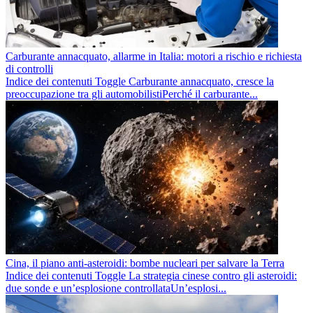
Carburante annacquato, allarme in Italia: motori a rischio e richiesta
di controlli
Indice dei contenuti Toggle Carburante annacquato, cresce la
preoccupazione tra gli automobilistiPerché il carburante...
Cina, il piano anti-asteroidi: bombe nucleari per salvare la Terra
Indice dei contenuti Toggle La strategia cinese contro gli asteroidi:
due sonde e un’esplosione controllataUn’esplosi...