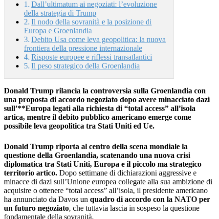
Dall’ultimatum ai negoziati: l’evoluzione
della strategia di Trump
Il nodo della sovranità e la posizione di
Europa e Groenlandia
Debito Usa come leva geopolitica: la nuova
frontiera della pressione internazionale
Risposte europee e riflessi transatlantici
Il peso strategico della Groenlandia
Donald Trump rilancia la controversia sulla Groenlandia con
una proposta di accordo negoziato dopo avere minacciato dazi
sull’**Europa legati alla richiesta di “total access” all’isola
artica, mentre il debito pubblico americano emerge come
possibile leva geopolitica tra Stati Uniti ed Ue.
Donald Trump riporta al centro della scena mondiale la
questione della Groenlandia, scatenando una nuova crisi
diplomatica tra Stati Uniti, Europa e il piccolo ma strategico
territorio artico.
Dopo settimane di dichiarazioni aggressive e
minacce di dazi sull’Unione europea collegate alla sua ambizione di
acquisire o ottenere “total access” all’isola, il presidente americano
ha annunciato da Davos un
quadro di accordo con la NATO per
un futuro negoziato
, che tuttavia lascia in sospeso la questione
fondamentale della sovranità.