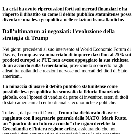
La crisi ha avuto ripercussioni forti sui mercati finanziari e ha
riaperto il dibattito su come il debito pubblico statunitense possa
diventare una leva geopolitica nelle relazioni transatlantiche.
Dall’ultimatum ai negoziati: l’evoluzione della
strategia di Trump
Nei giorni precedenti al suo intervento al World Economic Forum di
Davos,
Trump aveva minacciato di imporre dazi fino al 25% sui
prodotti europei se l’UE non avesse appoggiato la sua richiesta
di un accordo sulla Groenlandia
, provocando sconcerto tra gli
alleati transatlantici e reazioni nervose nei mercati dei titoli di Stato
americani.
La minaccia di usare il debito pubblico statunitense come
possibile leva geopolitica ha sconvolto la fiducia finanziaria
globale,
con l’ipotesi di vendite da parte di investitori esteri di titoli
di stato americani al centro di analisi economiche e politiche.
Tuttavia, dal palco di Davos,
Trump ha dichiarato di avere
raggiunto con il segretario generale della NATO, Mark Rutte,
un “quadro di un futuro accordo” che riguarderebbe la
Groenlandia e l’intera regione artica
, assicurando che non