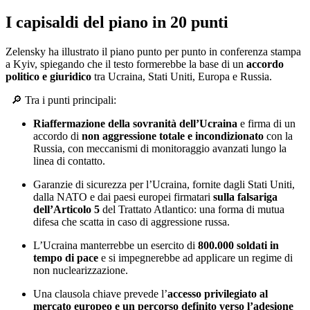
I capisaldi del piano in 20 punti
Zelensky ha illustrato il piano punto per punto in conferenza stampa
a Kyiv, spiegando che il testo formerebbe la base di un
accordo
politico e giuridico
tra Ucraina, Stati Uniti, Europa e Russia.
🔎
Tra i punti principali:
Riaffermazione della sovranità dell’Ucraina
e firma di un
accordo di
non aggressione totale e incondizionato
con la
Russia, con meccanismi di monitoraggio avanzati lungo la
linea di contatto.
Garanzie di sicurezza per l’Ucraina, fornite dagli Stati Uniti,
dalla NATO e dai paesi europei firmatari
sulla falsariga
dell’Articolo 5
del Trattato Atlantico: una forma di mutua
difesa che scatta in caso di aggressione russa.
L’Ucraina manterrebbe un esercito di
800.000 soldati in
tempo di pace
e si impegnerebbe ad applicare un regime di
non nuclearizzazione.
Una clausola chiave prevede l’
accesso privilegiato al
mercato europeo e un percorso definito verso l’adesione