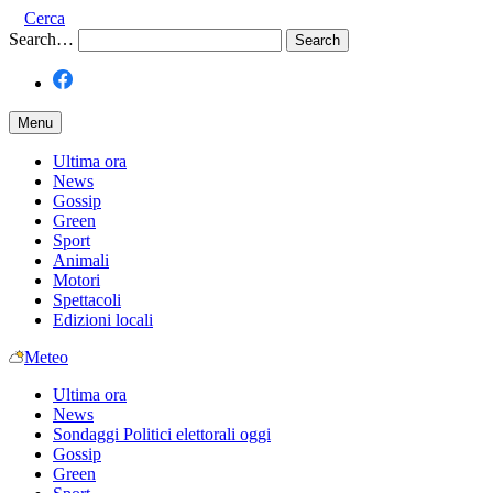
Cerca
Search…
Menu
Ultima ora
News
Gossip
Green
Sport
Animali
Motori
Spettacoli
Edizioni locali
Meteo
Ultima ora
News
Sondaggi Politici elettorali oggi
Gossip
Green