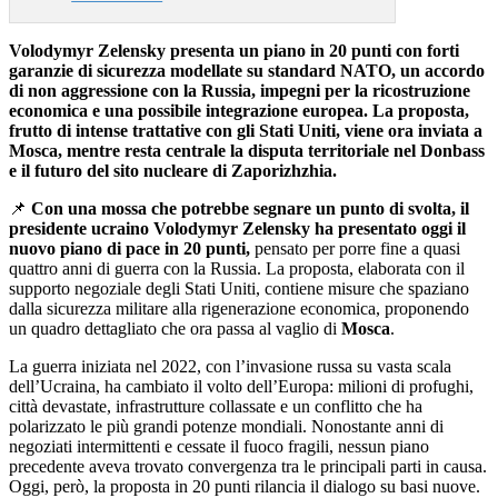
Volodymyr Zelensky presenta un piano in 20 punti con forti
garanzie di sicurezza modellate su standard NATO, un accordo
di non aggressione con la Russia, impegni per la ricostruzione
economica e una possibile integrazione europea. La proposta,
frutto di intense trattative con gli Stati Uniti, viene ora inviata a
Mosca, mentre resta centrale la disputa territoriale nel Donbass
e il futuro del sito nucleare di Zaporizhzhia.
📌
Con una mossa che potrebbe segnare un punto di svolta, il
presidente ucraino Volodymyr Zelensky ha presentato oggi il
nuovo piano di pace in 20 punti,
pensato per porre fine a quasi
quattro anni di guerra con la Russia. La proposta, elaborata con il
supporto negoziale degli Stati Uniti, contiene misure che spaziano
dalla sicurezza militare alla rigenerazione economica, proponendo
un quadro dettagliato che ora passa al vaglio di
Mosca
.
La guerra iniziata nel 2022, con l’invasione russa su vasta scala
dell’Ucraina, ha cambiato il volto dell’Europa: milioni di profughi,
città devastate, infrastrutture collassate e un conflitto che ha
polarizzato le più grandi potenze mondiali. Nonostante anni di
negoziati intermittenti e cessate il fuoco fragili, nessun piano
precedente aveva trovato convergenza tra le principali parti in causa.
Oggi, però, la proposta in 20 punti rilancia il dialogo su basi nuove.