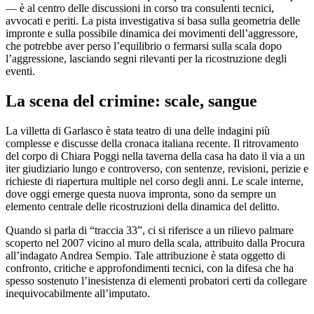
— è al centro delle discussioni in corso tra consulenti tecnici,
avvocati e periti. La pista investigativa si basa sulla geometria delle
impronte e sulla possibile dinamica dei movimenti dell’aggressore,
che potrebbe aver perso l’equilibrio o fermarsi sulla scala dopo
l’aggressione, lasciando segni rilevanti per la ricostruzione degli
eventi.
La scena del crimine: scale, sangue
La villetta di Garlasco è stata teatro di una delle indagini più
complesse e discusse della cronaca italiana recente. Il ritrovamento
del corpo di Chiara Poggi nella taverna della casa ha dato il via a un
iter giudiziario lungo e controverso, con sentenze, revisioni, perizie e
richieste di riapertura multiple nel corso degli anni. Le scale interne,
dove oggi emerge questa nuova impronta, sono da sempre un
elemento centrale delle ricostruzioni della dinamica del delitto.
Quando si parla di “traccia 33”, ci si riferisce a un rilievo palmare
scoperto nel 2007 vicino al muro della scala, attribuito dalla Procura
all’indagato Andrea Sempio. Tale attribuzione è stata oggetto di
confronto, critiche e approfondimenti tecnici, con la difesa che ha
spesso sostenuto l’inesistenza di elementi probatori certi da collegare
inequivocabilmente all’imputato.