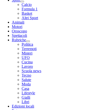
Sport
Calcio
Formula 1
Basket
Altri Sport
Animali
Motori
Oroscopo
Spettacoli
Rubriche
Politica
Terremoti
Misteri
UFO
Cucina
Lavoro
Scuola news
Tecno
Salute
Moda
Casa
Lifestyle
Gialli
Libri
Edizioni locali