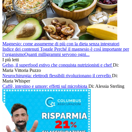
Magnesio: come assumerne di più con la dieta senza integratori
Indice dei contenuti Toggle Perché il magnesio è così importante per
l’organismoQuanti milligrammi servono ogni...
I più letti
Gelso, il superfood estivo che conquista nutrizionisti e chef
Di:
Maria Vittoria Puzzo
Neurochirurgia: elettrodi flessibili rivoluzionano il cervello
Di:
Maria Whisper
Caffè, intestino e umore: effetti sul microbiota
Di: Alessia Sterling