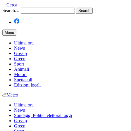
Cerca
Search…
Menu
Ultima ora
News
Gossip
Green
Sport
Animali
Motori
Spettacoli
Edizioni locali
Meteo
Ultima ora
News
Sondaggi Politici elettorali oggi
Gossip
Green