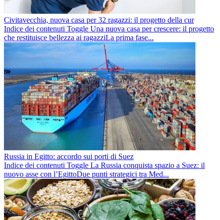
Civitavecchia, nuova casa per 32 ragazzi: il progetto della cur
Indice dei contenuti Toggle Una nuova casa per crescere: il progetto
che restituisce bellezza ai ragazziLa prima fase...
Russia in Egitto: accordo sui porti di Suez
Indice dei contenuti Toggle La Russia conquista spazio a Suez: il
nuovo asse con l’EgittoDue punti strategici tra Med...