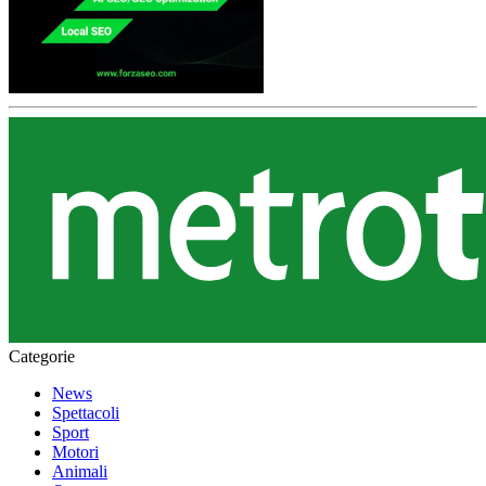
Categorie
News
Spettacoli
Sport
Motori
Animali