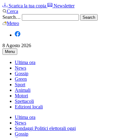
Scarica la tua copia
Newsletter
Cerca
Search…
Meteo
8 Agosto 2026
Menu
Ultima ora
News
Gossip
Green
Sport
Animali
Motori
Spettacoli
Edizioni locali
Ultima ora
News
Sondaggi Politici elettorali oggi
Gossip