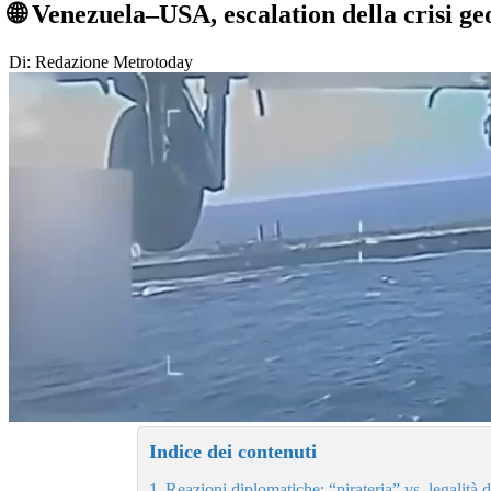
🌐 Venezuela–USA, escalation della crisi geo
Di: Redazione Metrotoday
Indice dei contenuti
Reazioni diplomatiche: “pirateria” vs. legalità d