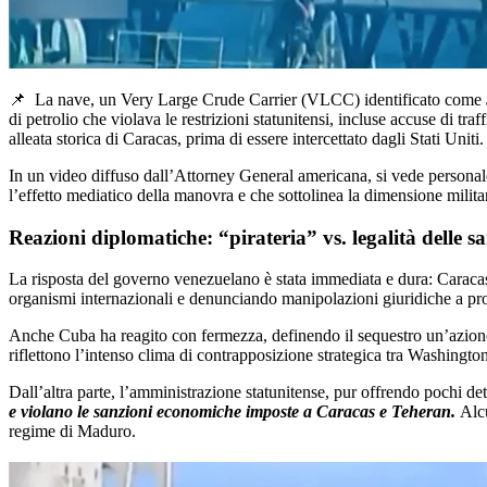
📌
La nave, un Very Large Crude Carrier (VLCC) identificato come
di petrolio che violava le restrizioni statunitensi, incluse accuse di tra
alleata storica di Caracas, prima di essere intercettato dagli Stati Uniti.
In un video diffuso dall’Attorney General americana, si vede personale 
l’effetto mediatico della manovra e che sottolinea la dimensione milita
Reazioni diplomatiche: “pirateria” vs. legalità delle s
La risposta del governo venezuelano è stata immediata e dura: Caraca
organismi internazionali e denunciando manipolazioni giuridiche a prop
Anche Cuba ha reagito con fermezza, definendo il sequestro un’azione
riflettono l’intenso clima di contrapposizione strategica tra Washington 
Dall’altra parte, l’amministrazione statunitense, pur offrendo pochi dett
e violano le sanzioni economiche imposte a Caracas e Teheran.
Alcu
regime di Maduro.