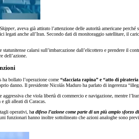
Skipper
, aveva già attirato l’attenzione delle autorità americane perché 
ffici legati anche all’Iran. Secondo dati di monitoraggio satellitare, il ca
statunitense calarsi sull’imbarcazione dall’elicottero e prendere il con
re dell’azione.
anzioni
s ha bollato l’operazione come
“sfacciata rapina” e “atto di pirateri
rio danno. Il presidente Nicolás Maduro ha parlato di ingerenza “illegal
 aggressiva che viola libertà di commercio e navigazione, mentre l’Iran
e gli alleati di Caracas.
agli operativi, h
a difeso l’azione come parte di un più ampio sforzo di 
ni funzionari hanno inoltre sottolineato che azioni analoghe sono previst