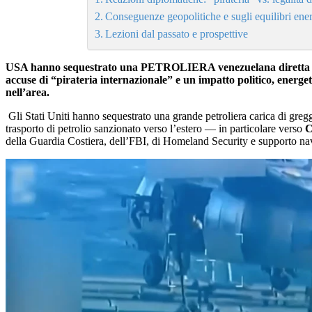
Conseguenze geopolitiche e sugli equilibri ener
Lezioni dal passato e prospettive
USA hanno sequestrato una PETROLIERA venezuelana diretta a CUB
accuse di “pirateria internazionale” e un impatto politico, energet
nell’area.
Gli Stati Uniti hanno sequestrato una grande petroliera carica di gregg
trasporto di petrolio sanzionato verso l’estero — in particolare verso
C
della Guardia Costiera, dell’FBI, di Homeland Security e supporto na