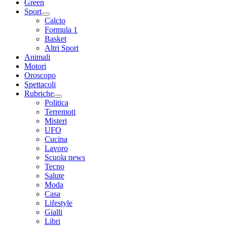
Green
Sport
Calcio
Formula 1
Basket
Altri Sport
Animali
Motori
Oroscopo
Spettacoli
Rubriche
Politica
Terremoti
Misteri
UFO
Cucina
Lavoro
Scuola news
Tecno
Salute
Moda
Casa
Lifestyle
Gialli
Libri