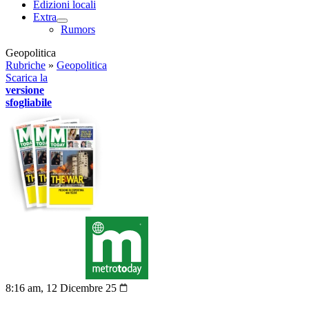
Edizioni locali
Extra
Rumors
Geopolitica
Rubriche
»
Geopolitica
Scarica la
versione
sfogliabile
8:16 am, 12 Dicembre 25