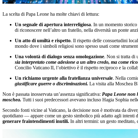
La scelta di Papa Leone ha molte chiavi di lettura:
Un segnale di apertura interreligiosa
. In un momento storico s
di riconoscere nell’altro un fratello, nella diversità un ponte 
Un atto di umiltà e rispetto
. Il rispetto delle consuetudini loc
mondo dove i simboli religiosi sono spesso usati come strument
Una volontà di dialogo senza omologazione
. Non si tratta di
sia interpretato come adesione a un altro credo, ma come ricon
Concilio Vaticano II, l’obiettivo è il rispetto reciproco e la coll
Un richiamo urgente alla fratellanza universale
. Nella corni
giustificare guerre o discriminazioni.
La visita alla Moschea B
Non è passata inosservata un’assenza significativa:
Papa Leone non ha 
moschea.
Tutti i suoi predecessori avevano incluso Hagia Sophia nelle
Secondo fonti vicine al Vaticano, la decisione non è motivata da diverg
quotidiano — appare come un gesto simbolico più adatto agli intenti di
generare fraintendimenti inutili.
In altri termini: un gesto meditato,