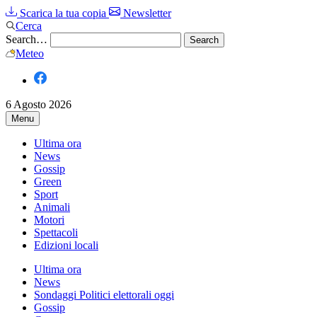
Scarica la tua copia
Newsletter
Cerca
Search…
Meteo
6 Agosto 2026
Menu
Ultima ora
News
Gossip
Green
Sport
Animali
Motori
Spettacoli
Edizioni locali
Ultima ora
News
Sondaggi Politici elettorali oggi
Gossip