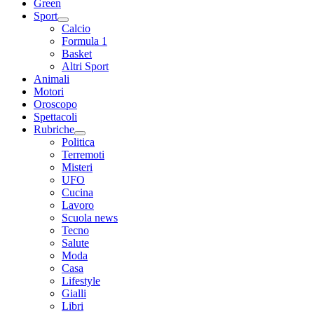
Green
Sport
Calcio
Formula 1
Basket
Altri Sport
Animali
Motori
Oroscopo
Spettacoli
Rubriche
Politica
Terremoti
Misteri
UFO
Cucina
Lavoro
Scuola news
Tecno
Salute
Moda
Casa
Lifestyle
Gialli
Libri