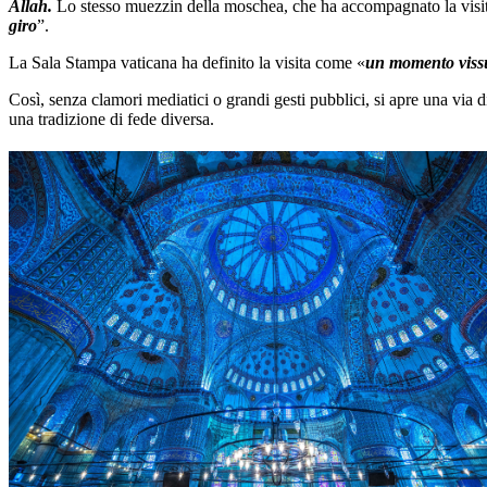
Allah.
Lo stesso muezzin della moschea, che ha accompagnato la visita,
giro
”.
La Sala Stampa vaticana ha definito la visita come «
un momento vissut
Così, senza clamori mediatici o grandi gesti pubblici, si apre una via 
una tradizione di fede diversa.