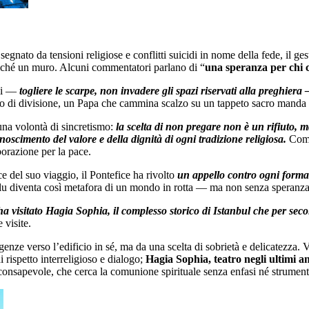
egnato da tensioni religiose e conflitti suicidi in nome della fede, il ge
anziché un muro. Alcuni commentatori parlano di “
una speranza per chi c
ali —
togliere le scarpe, non invadere gli spazi riservati alla preghiera —
o di divisione, un Papa che cammina scalzo su un tappeto sacro manda u
 una volontà di sincretismo:
l
a scelta di non pregare non è un rifiuto, m
oscimento del valore e della dignità di ogni tradizione religiosa.
Come 
aborazione per la pace.
ce del suo viaggio, il Pontefice ha rivolto
un appello contro ogni forma 
lu diventa così metafora di un mondo in rotta — ma non senza speranza
visitato Hagia Sophia, il complesso storico di Istanbul che per secol
 visite.
enze verso l’edificio in sé, ma da una scelta di sobrietà e delicatezza. 
 rispetto interreligioso e dialogo;
Hagia Sophia, teatro negli ultimi an
 consapevole, che cerca la comunione spirituale senza enfasi né strument