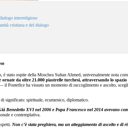
ialogo interreligioso
nità cristiana e del dialogo
oso
ro, è stato ospite della Moschea Sultan Ahmed, universalmente nota c
e ornate da oltre 21.000 piastrelle turchesi, attraversando lo spazi
— il Pontefice ha vissuto un momento di raccoglimento e ascolto, scegli
i significato: spirituale, ecumenico, diplomatico.
Già Benedetto XVI nel 2006 e Papa Francesco nel 2014 avevano compiuto
sonale e contemplativa.
spetti.
Non c’è stata preghiera, ma un atteggiamento di ascolto e di risp