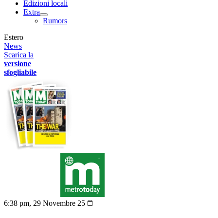
Edizioni locali
Extra
Rumors
Estero
News
Scarica la
versione
sfogliabile
6:38 pm, 29 Novembre 25