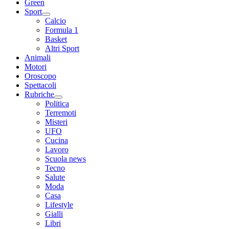
Green
Sport
Calcio
Formula 1
Basket
Altri Sport
Animali
Motori
Oroscopo
Spettacoli
Rubriche
Politica
Terremoti
Misteri
UFO
Cucina
Lavoro
Scuola news
Tecno
Salute
Moda
Casa
Lifestyle
Gialli
Libri