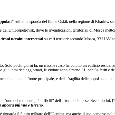
ppolati”
sull’altra sponda del fiume Oskil, nella regione di Kharkiv, sec
 del Dnipropetrovsk, dove le rivendicazioni territoriali di Mosca metton
i
droni ucraini intercettati
su vari territori: secondo Mosca, 33 UAV sono
to. Solo pochi giorni fa, un missile russo ha colpito un edificio residenz
o gli ultimi dati aggiornati, le vittime sono almeno 31, con 94 feriti e de
che lontano dal fronte principale, e della fragilità delle popolazioni coi
ale “uno dei momenti più difficili” della storia del Paese. Secondo lui, 
e ancora più vite e terreno.
hé riguarda il futuro militare dell’Ucraina, ma anche il suo percorso pol