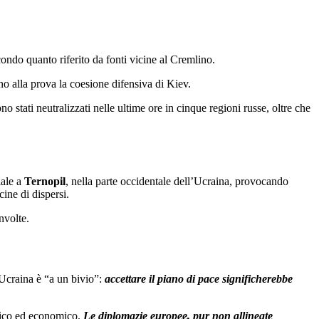
ondo quanto riferito da fonti vicine al Cremlino.
o alla prova la coesione difensiva di Kiev.
 stati neutralizzati nelle ultime ore in cinque regioni russe, oltre che
iale a
Ternopil
, nella parte occidentale dell’Ucraina, provocando
cine di dispersi.
nvolte.
l’Ucraina è “a un bivio”:
accettare il piano di pace significherebbe
itico ed economico.
Le diplomazie europee, pur non allineate