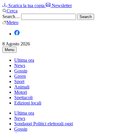
Scarica la tua copia
Newsletter
Cerca
Search…
Meteo
8 Agosto 2026
Menu
Ultima ora
News
Gossip
Green
Sport
Animali
Motori
Spettacoli
Edizioni locali
Ultima ora
News
Sondaggi Politici elettorali oggi
Gossip