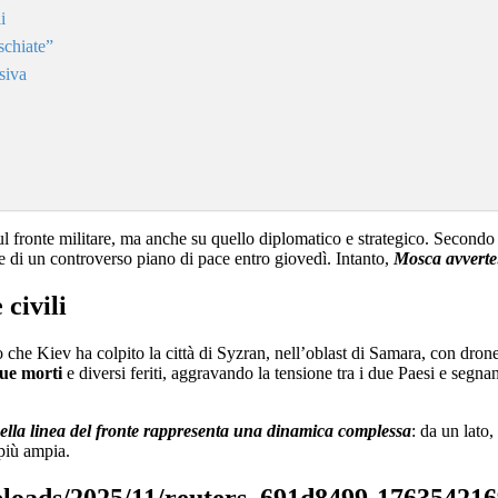
i
schiate”
siva
ul fronte militare, ma anche su quello diplomatico e strategico. Second
ne di un controverso piano di pace entro giovedì. Intanto,
Mosca avverte:
civili
che Kiev ha colpito la città di Syzran, nell’oblast di Samara, con dron
ue morti
e diversi feriti, aggravando la tensione tra i due Paesi e segna
nella linea del fronte rappresenta una dinamica complessa
: da un lato,
 più ampia.