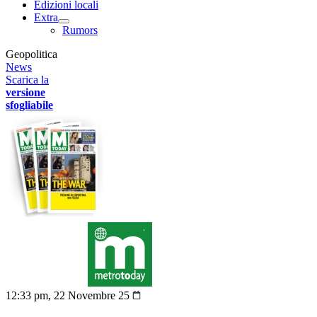
Edizioni locali
Extra
Rumors
Geopolitica
News
Scarica la
versione
sfogliabile
12:33 pm, 22 Novembre 25