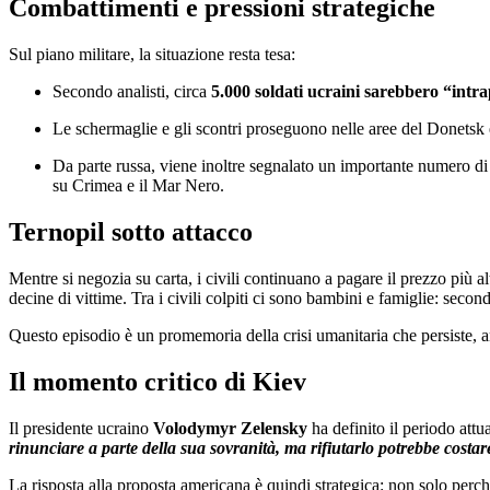
Combattimenti e pressioni strategiche
Sul piano militare, la situazione resta tesa:
Secondo analisti, circa
5.000 soldati ucraini sarebbero “intra
Le schermaglie e gli scontri proseguono nelle aree del Donetsk e
Da parte russa, viene inoltre segnalato un importante numero d
su Crimea e il Mar Nero.
Ternopil sotto attacco
Mentre si negozia su carta, i civili continuano a pagare il prezzo più al
decine di vittime. Tra i civili colpiti ci sono bambini e famiglie: second
Questo episodio è un promemoria della crisi umanitaria che persiste, an
Il momento critico di Kiev
Il presidente ucraino
Volodymyr Zelensky
ha definito il periodo attu
rinunciare a parte della sua sovranità, ma rifiutarlo potrebbe costar
La risposta alla proposta americana è quindi strategica: non solo perc