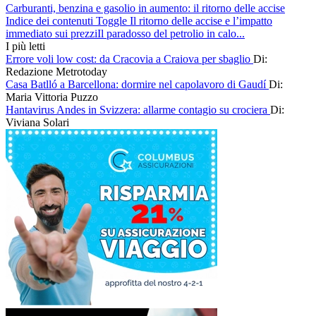
Carburanti, benzina e gasolio in aumento: il ritorno delle accise
Indice dei contenuti Toggle Il ritorno delle accise e l’impatto
immediato sui prezziIl paradosso del petrolio in calo...
I più letti
Errore voli low cost: da Cracovia a Craiova per sbaglio
Di:
Redazione Metrotoday
Casa Batlló a Barcellona: dormire nel capolavoro di Gaudí
Di:
Maria Vittoria Puzzo
Hantavirus Andes in Svizzera: allarme contagio su crociera
Di:
Viviana Solari