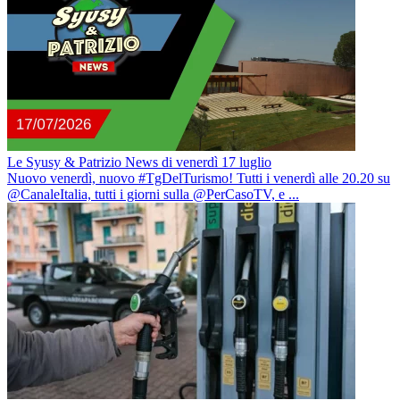
Le Syusy & Patrizio News di venerdì 17 luglio
Nuovo venerdì, nuovo #TgDelTurismo! Tutti i venerdì alle 20.20 su
@CanaleItalia, tutti i giorni sulla ‪@PerCasoTV, e ...