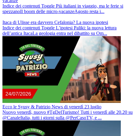
vacanze
Indice dei contenuti Toggle Più italiani in viaggio, ma le ferie si
spezzanoIl boom delle micro-vacanzeAgosto resta i...
Itaca di Ulisse era davvero Cefalonia? La nuova ipotesi
Indice dei contenuti Toggle L’ipotesi Paliki: la nuova lettura
dell’antica ItacaLa geologia entra nel dibattito su Om...
Ecco le Syusy & Patrizio News di venerdì 23 luglio
Nuovo venerdì, nuovo #TgDelTurismo! Tutti i venerdì alle 20.20 su
@CanaleItalia, tutti i giorni sulla ‪@PerCasoTV, e ...