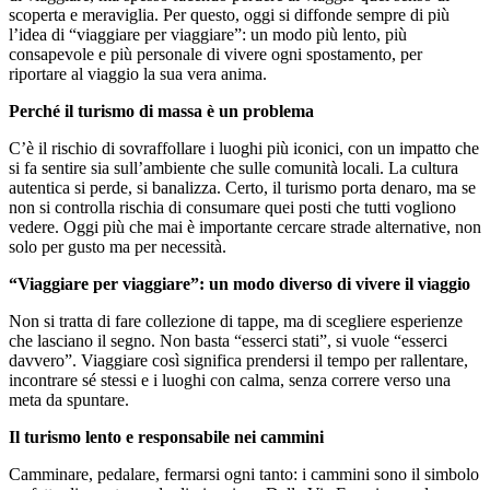
scoperta e meraviglia. Per questo, oggi si diffonde sempre di più
l’idea di “viaggiare per viaggiare”: un modo più lento, più
consapevole e più personale di vivere ogni spostamento, per
riportare al viaggio la sua vera anima.
Perché il turismo di massa è un problema
C’è il rischio di sovraffollare i luoghi più iconici, con un impatto che
si fa sentire sia sull’ambiente che sulle comunità locali. La cultura
autentica si perde, si banalizza. Certo, il turismo porta denaro, ma se
non si controlla rischia di consumare quei posti che tutti vogliono
vedere. Oggi più che mai è importante cercare strade alternative, non
solo per gusto ma per necessità.
“Viaggiare per viaggiare”: un modo diverso di vivere il viaggio
Non si tratta di fare collezione di tappe, ma di scegliere esperienze
che lasciano il segno. Non basta “esserci stati”, si vuole “esserci
davvero”. Viaggiare così significa prendersi il tempo per rallentare,
incontrare sé stessi e i luoghi con calma, senza correre verso una
meta da spuntare.
Il turismo lento e responsabile nei cammini
Camminare, pedalare, fermarsi ogni tanto: i cammini sono il simbolo