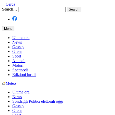
Cerca
Search…
Menu
Ultima ora
News
Gossip
Green
Sport
Animali
Motori
Spettacoli
Edizioni locali
Meteo
Ultima ora
News
Sondaggi Politici elettorali oggi
Gossip
Green