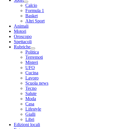
Sport
Calcio
Formula 1
Basket
Altri Sport
Animali
Motori
Oroscopo
Spettacoli
Rubriche
Politica
Terremoti
Misteri
UFO
Cucina
Lavoro
Scuola news
Tecno
Salute
Moda
Casa
Lifestyle
Gialli
Libri
Edizioni locali