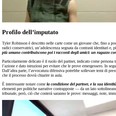
Profilo dell’imputato
Tyler Robinson è descritto nelle carte come un giovane che, fino a poco
radici conservatrici, un’adolescenza segnata da contrasti identitari e,
più umano contribuiscono poi i racconti degli amici: un ragazzo con
Particolarmente delicato è il ruolo del partner, indicato come persona
l’azione e dato istruzioni per evitare che le prove emergessero. In segu
Dall’altra parte, l’avvocatura difensiva potrebbe sollevare temi di pre
che il processo dovrà chiarire in aula.
È interessante notare come
la condizione del partner, e la sua identi
elementi per politiche narrative contrapposte — da un lato sottolineando
tribunale, però, ciò che conterà saranno le prove: messaggi, note, immag