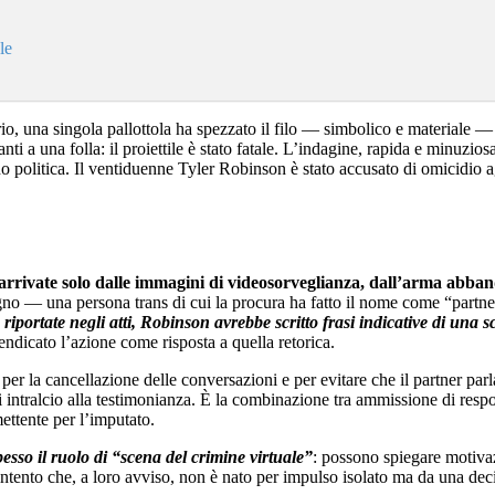
le
, una singola pallottola ha spezzato il filo — simbolico e materiale — c
ti a una folla: il proiettile è stato fatale. L’indagine, rapida e minuzio
no politica. Il ventiduenne Tyler Robinson è stato accusato di omicidio 
arrivate solo dalle immagini di videosorveglianza, dall’arma abban
agno — una persona trans di cui la procura ha fatto il nome come “partn
 riportate negli atti, Robinson avrebbe scritto frasi indicative di una 
endicato l’azione come risposta a quella retorica.
r la cancellazione delle conversazioni e per evitare che il partner parlas
di intralcio alla testimonianza. È la combinazione tra ammissione di respo
ettente per l’imputato.
esso il ruolo di “scena del crimine virtuale”
: possono spiegare motiva
intento che, a loro avviso, non è nato per impulso isolato ma da una deci