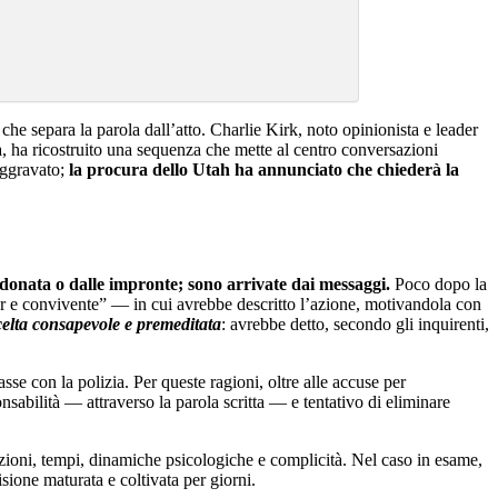
he separa la parola dall’atto. Charlie Kirk, noto opinionista e leader
sa, ha ricostruito una sequenza che mette al centro conversazioni
aggravato;
la procura dello Utah ha annunciato che chiederà la
donata o dalle impronte; sono arrivate dai messaggi.
Poco dopo la
er e convivente” — in cui avrebbe descritto l’azione, motivandola con
scelta consapevole e premeditata
: avrebbe detto, secondo gli inquirenti,
se con la polizia. Per queste ragioni, oltre alle accuse per
nsabilità — attraverso la parola scritta — e tentativo di eliminare
zioni, tempi, dinamiche psicologiche e complicità. Nel caso in esame,
sione maturata e coltivata per giorni.