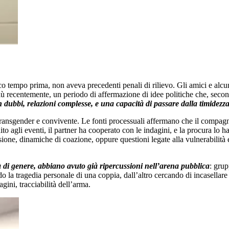
 tempo prima, non aveva precedenti penali di rilievo. Gli amici e alcuni
 più recentemente, un periodo di affermazione di idee politiche che, seco
 dubbi, relazioni complesse, e una capacità di passare dalla timidezz
 transgender e convivente. Le fonti processuali affermano che il compag
ito agli eventi, il partner ha cooperato con le indagini, e la procura lo 
ssione, dinamiche di coazione, oppure questioni legate alla vulnerabilità
tà di genere, abbiano avuto già ripercussioni nell’arena pubblica
: grup
 la tragedia personale di una coppia, dall’altro cercando di incasellare il
ini, tracciabilità dell’arma.