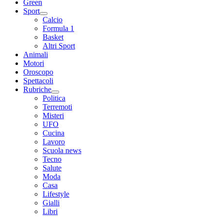
Green
Sport
Calcio
Formula 1
Basket
Altri Sport
Animali
Motori
Oroscopo
Spettacoli
Rubriche
Politica
Terremoti
Misteri
UFO
Cucina
Lavoro
Scuola news
Tecno
Salute
Moda
Casa
Lifestyle
Gialli
Libri