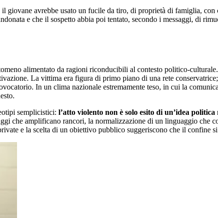
 il giovane avrebbe usato un fucile da tiro, di proprietà di famiglia, con
a abbandonata e che il sospetto abbia poi tentato, secondo i messaggi, di
tomeno alimentato da ragioni riconducibili al contesto politico-culturale
azione. La vittima era figura di primo piano di una rete conservatrice; i 
ovocatorio. In un clima nazionale estremamente teso, in cui la comunicaz
esto.
otipi semplicistici:
l’atto violento non è solo esito di un’idea politic
ssaggi che amplificano rancori, la normalizzazione di un linguaggio che
private e la scelta di un obiettivo pubblico suggeriscono che il confine s