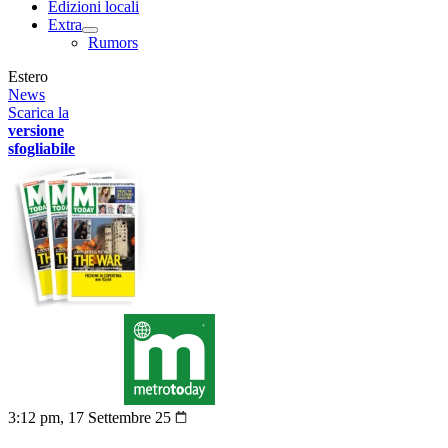
Edizioni locali
Extra
Rumors
Estero
News
Scarica la
versione
sfogliabile
3:12 pm, 17 Settembre 25