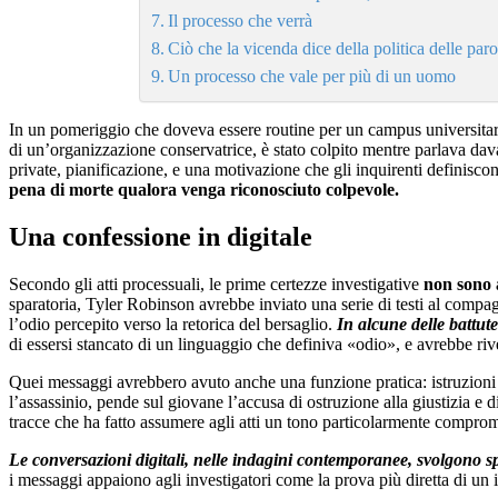
Il processo che verrà
Ciò che la vicenda dice della politica delle paro
Un processo che vale per più di un uomo
In un pomeriggio che doveva essere routine per un campus universitario
di un’organizzazione conservatrice, è stato colpito mentre parlava davan
private, pianificazione, e una motivazione che gli inquirenti definisco
pena di morte qualora venga riconosciuto colpevole.
Una confessione in digitale
Secondo gli atti processuali, le prime certezze investigative
non sono 
sparatoria, Tyler Robinson avrebbe inviato una serie di testi al comp
l’odio percepito verso la retorica del bersaglio.
In alcune delle battute
di essersi stancato di un linguaggio che definiva «odio», e avrebbe riv
Quei messaggi avrebbero avuto anche una funzione pratica: istruzioni pe
l’assassinio, pende sul giovane l’accusa di ostruzione alla giustizia e 
tracce che ha fatto assumere agli atti un tono particolarmente comprom
Le conversazioni digitali, nelle indagini contemporanee, svolgono sp
i messaggi appaiono agli investigatori come la prova più diretta di un 