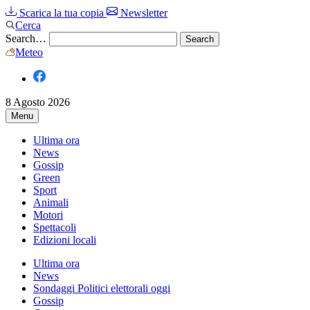
Scarica la tua copia
Newsletter
Cerca
Search…
Meteo
8 Agosto 2026
Menu
Ultima ora
News
Gossip
Green
Sport
Animali
Motori
Spettacoli
Edizioni locali
Ultima ora
News
Sondaggi Politici elettorali oggi
Gossip