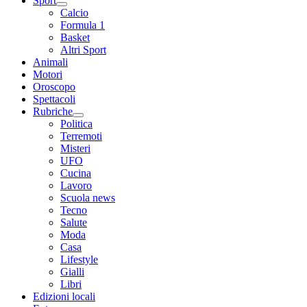
Sport
Calcio
Formula 1
Basket
Altri Sport
Animali
Motori
Oroscopo
Spettacoli
Rubriche
Politica
Terremoti
Misteri
UFO
Cucina
Lavoro
Scuola news
Tecno
Salute
Moda
Casa
Lifestyle
Gialli
Libri
Edizioni locali