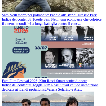
Sam Neill morto per polmonite: l’addio alla star di Jurassic Park
Indice dei contenuti Toggle Sam Neill, una scomparsa che colpisce
il cinema mondialeLa lunga battaglia contro il canc...
Fara Film Festival 2026, Kim Rossi Stuart ospite d’onore
Indice dei contenuti Toggle Kim Rossi Stuart chiude un’edizione
dedicata ai grandi protagonistiValeria Solarino e Ale...