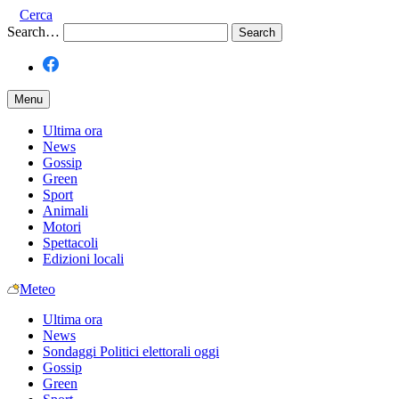
Cerca
Search…
Menu
Ultima ora
News
Gossip
Green
Sport
Animali
Motori
Spettacoli
Edizioni locali
Meteo
Ultima ora
News
Sondaggi Politici elettorali oggi
Gossip
Green