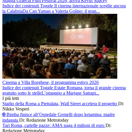
Magna Graecia Film Festival 2026, arriva Kevin Spacey
Indice dei contenuti Toggle Il cinema internazionale sceglie ancora
la CalabriaDa Can Yaman a Valeria Golino: il gran...
Cinema a Villa Borghese, il programma estivo 2026
Indice dei contenuti Toggle Estate Romana, torna il grande cinema
gratuito sotto le stelleL’omaggio a Marjane Satrapi...
I più letti
Stadio della Roma a Pietralata, Wall Street accelera il progetto
Di:
Nikko Vesperi
🌐 Bimba finisce all’Ospedale Gemelli dopo ketamina: madre
indagata
Di: Redazione Metrotoday
Tari Roma, cartelle pazze: AMA paga 4 milioni di euro
Di:
Redazione Metrotoday