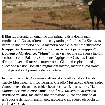
Il film rappresenta un omaggio alla prima regista donna mai
candidata all’Oscar, offrendo uno sguardo profondo sulla Sicilia, tra
ricordi e una riflessione sulla memoria sociale.
Giannini ripercorre
le tappe che hanno segnato la sua carriera e il personaggio di
Domenico Mardocheo, “Mimì”
, in un viaggio che attraversa luoghi
simbolici come Palermo, Corleone, Agrigento e Catania. L’auto
d’epoca diventa il mezzo attraverso cui Giannini esplora l’isola,
evocando tensioni sociali e migrazioni interne, mentre si confronta
con il passato e il presente della sua terra.
In questo racconto, Giannini è affiancato da attori del calibro di
Tuccio Musumeci, Enrico Terrana, Claudio Musumeci, e Alessandro
Caruso, creando un ensemble che arricchisce la narrazione. “
Un
Viaggio per Incontrare Mimì” non è solo un tributo al cinema
d’autore italiano
, ma anche una riflessione su ciò che rimane di
un’epoca e del suo immaginario, raccontato attraverso gli occhi di
chi l’ha vissuta.