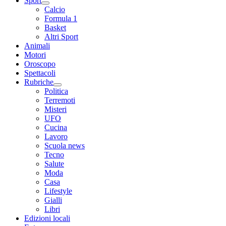
Sport
Calcio
Formula 1
Basket
Altri Sport
Animali
Motori
Oroscopo
Spettacoli
Rubriche
Politica
Terremoti
Misteri
UFO
Cucina
Lavoro
Scuola news
Tecno
Salute
Moda
Casa
Lifestyle
Gialli
Libri
Edizioni locali