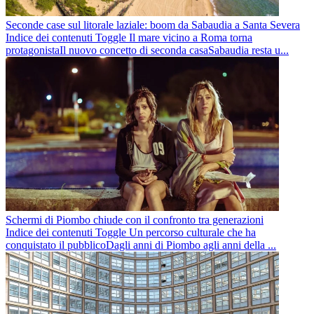
Seconde case sul litorale laziale: boom da Sabaudia a Santa Severa
Indice dei contenuti Toggle Il mare vicino a Roma torna
protagonistaIl nuovo concetto di seconda casaSabaudia resta u...
Schermi di Piombo chiude con il confronto tra generazioni
Indice dei contenuti Toggle Un percorso culturale che ha
conquistato il pubblicoDagli anni di Piombo agli anni della ...