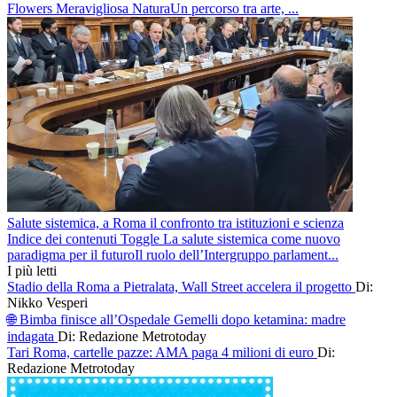
Flowers Meravigliosa NaturaUn percorso tra arte, ...
Salute sistemica, a Roma il confronto tra istituzioni e scienza
Indice dei contenuti Toggle La salute sistemica come nuovo
paradigma per il futuroIl ruolo dell’Intergruppo parlament...
I più letti
Stadio della Roma a Pietralata, Wall Street accelera il progetto
Di:
Nikko Vesperi
🌐 Bimba finisce all’Ospedale Gemelli dopo ketamina: madre
indagata
Di: Redazione Metrotoday
Tari Roma, cartelle pazze: AMA paga 4 milioni di euro
Di:
Redazione Metrotoday