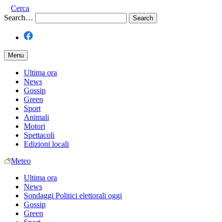
Cerca
Search…
Menu
Ultima ora
News
Gossip
Green
Sport
Animali
Motori
Spettacoli
Edizioni locali
Meteo
Ultima ora
News
Sondaggi Politici elettorali oggi
Gossip
Green