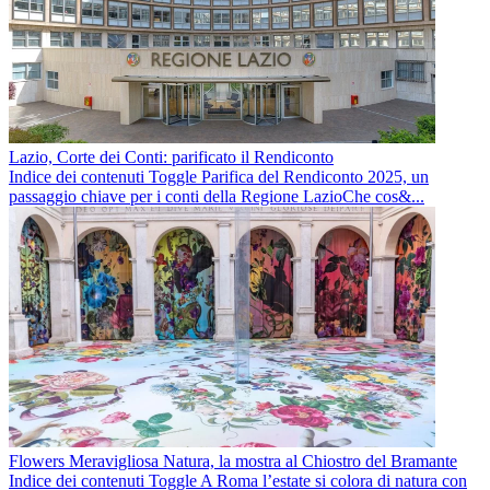
Lazio, Corte dei Conti: parificato il Rendiconto
Indice dei contenuti Toggle Parifica del Rendiconto 2025, un
passaggio chiave per i conti della Regione LazioChe cos&...
Flowers Meravigliosa Natura, la mostra al Chiostro del Bramante
Indice dei contenuti Toggle A Roma l’estate si colora di natura con