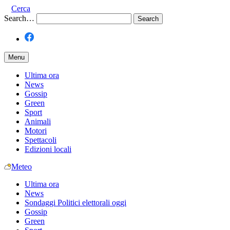
Cerca
Search…
Menu
Ultima ora
News
Gossip
Green
Sport
Animali
Motori
Spettacoli
Edizioni locali
Meteo
Ultima ora
News
Sondaggi Politici elettorali oggi
Gossip
Green