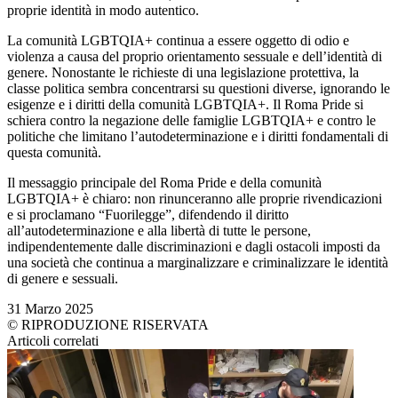
proprie identità in modo autentico.
La comunità LGBTQIA+ continua a essere oggetto di odio e
violenza a causa del proprio orientamento sessuale e dell’identità di
genere. Nonostante le richieste di una legislazione protettiva, la
classe politica sembra concentrarsi su questioni diverse, ignorando le
esigenze e i diritti della comunità LGBTQIA+. Il Roma Pride si
schiera contro la negazione delle famiglie LGBTQIA+ e contro le
politiche che limitano l’autodeterminazione e i diritti fondamentali di
questa comunità.
Il messaggio principale del Roma Pride e della comunità
LGBTQIA+ è chiaro: non rinunceranno alle proprie rivendicazioni
e si proclamano “Fuorilegge”, difendendo il diritto
all’autodeterminazione e alla libertà di tutte le persone,
indipendentemente dalle discriminazioni e dagli ostacoli imposti da
una società che continua a marginalizzare e criminalizzare le identità
di genere e sessuali.
31 Marzo 2025
© RIPRODUZIONE RISERVATA
Articoli correlati