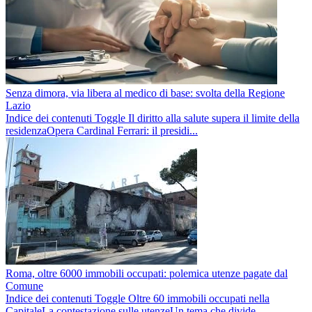
Senza dimora, via libera al medico di base: svolta della Regione
Lazio
Indice dei contenuti Toggle Il diritto alla salute supera il limite della
residenzaOpera Cardinal Ferrari: il presidi...
Roma, oltre 6000 immobili occupati: polemica utenze pagate dal
Comune
Indice dei contenuti Toggle Oltre 60 immobili occupati nella
CapitaleLa contestazione sulle utenzeUn tema che divide ...