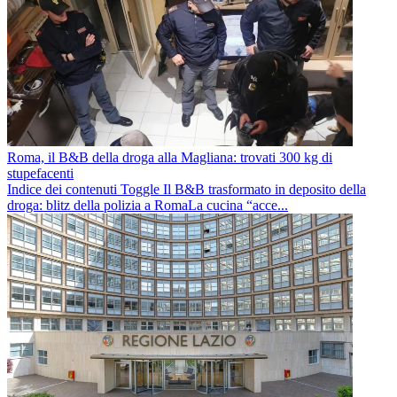
Roma, il B&B della droga alla Magliana: trovati 300 kg di
stupefacenti
Indice dei contenuti Toggle Il B&B trasformato in deposito della
droga: blitz della polizia a RomaLa cucina “acce...