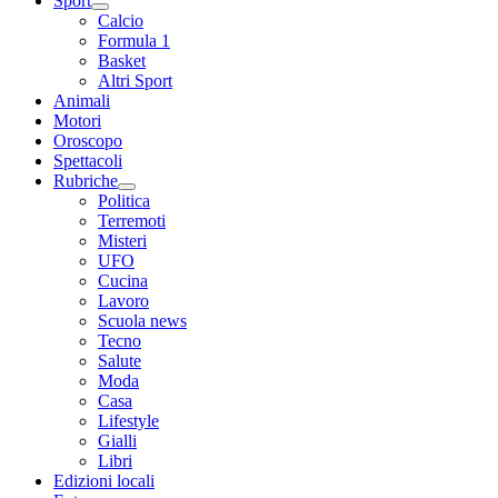
Sport
Calcio
Formula 1
Basket
Altri Sport
Animali
Motori
Oroscopo
Spettacoli
Rubriche
Politica
Terremoti
Misteri
UFO
Cucina
Lavoro
Scuola news
Tecno
Salute
Moda
Casa
Lifestyle
Gialli
Libri
Edizioni locali