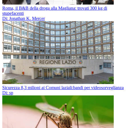
Roma, il B&B della droga alla Magliana: trovati 300 kg di
stupefacenti
Di: Jonathan K. Mercer
Sicurezza 8,3 milioni ai Comuni laziali:bandi per videosorveglianza
Di: sp