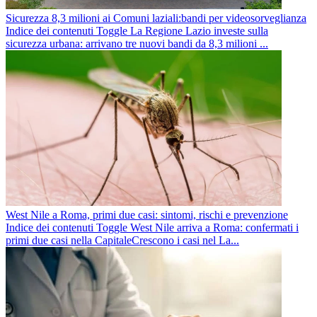
Sicurezza 8,3 milioni ai Comuni laziali:bandi per videosorveglianza
Indice dei contenuti Toggle La Regione Lazio investe sulla
sicurezza urbana: arrivano tre nuovi bandi da 8,3 milioni ...
West Nile a Roma, primi due casi: sintomi, rischi e prevenzione
Indice dei contenuti Toggle West Nile arriva a Roma: confermati i
primi due casi nella CapitaleCrescono i casi nel La...