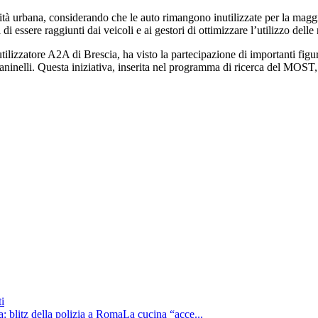
tà urbana, considerando che le auto rimangono inutilizzate per la maggio
i essere raggiunti dai veicoli e ai gestori di ottimizzare l’utilizzo delle 
utilizzatore A2A di Brescia, ha visto la partecipazione di importanti 
ninelli. Questa iniziativa, inserita nel programma di ricerca del MOST, 
i
: blitz della polizia a RomaLa cucina “acce...