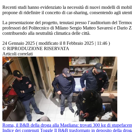
Recenti studi hanno evidenziato la necessità di nuovi modelli di mobili
propone di ridefinire il concetto di car-sharing, consentendo agli utenti d
La presentazione del progetto, tenutasi presso l’auditorium del Termo
professori del Politecnico di Milano Sergio Matteo Savaresi e Dario Za
contribuendo alla neutralità climatica delle città.
24 Gennaio 2025 ( modificato il 8 Febbraio 2025 | 11:46 )
© RIPRODUZIONE RISERVATA
Articoli correlati
Roma, il B&B della droga alla Magliana: trovati 300 kg di stupefacent
Indice dei contenuti Toggle Il B&B trasformato in deposito della droga