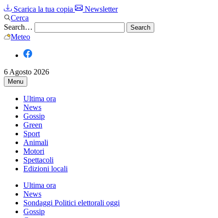
Scarica la tua copia
Newsletter
Cerca
Search…
Meteo
6 Agosto 2026
Menu
Ultima ora
News
Gossip
Green
Sport
Animali
Motori
Spettacoli
Edizioni locali
Ultima ora
News
Sondaggi Politici elettorali oggi
Gossip