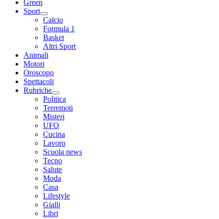
Green
Sport
Calcio
Formula 1
Basket
Altri Sport
Animali
Motori
Oroscopo
Spettacoli
Rubriche
Politica
Terremoti
Misteri
UFO
Cucina
Lavoro
Scuola news
Tecno
Salute
Moda
Casa
Lifestyle
Gialli
Libri