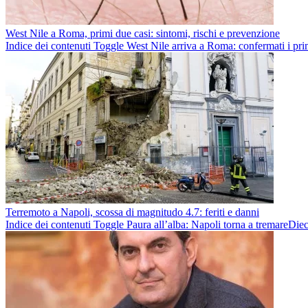
West Nile a Roma, primi due casi: sintomi, rischi e prevenzione
Indice dei contenuti Toggle West Nile arriva a Roma: confermati i prim
Terremoto a Napoli, scossa di magnitudo 4.7: feriti e danni
Indice dei contenuti Toggle Paura all’alba: Napoli torna a tremareDieci 