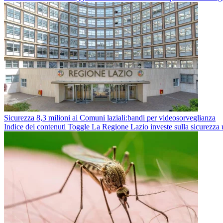
Sicurezza 8,3 milioni ai Comuni laziali:bandi per videosorveglianza
Indice dei contenuti Toggle La Regione Lazio investe sulla sicurezza u