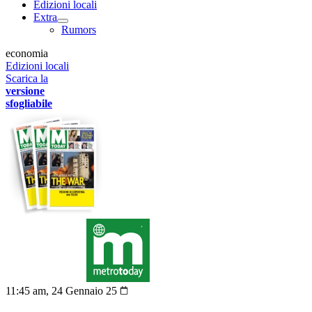
Edizioni locali
Extra
Rumors
economia
Edizioni locali
Scarica la
versione
sfogliabile
11:45 am, 24 Gennaio 25