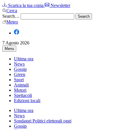
Scarica la tua copia
Newsletter
Cerca
Search…
Meteo
7 Agosto 2026
Menu
Ultima ora
News
Gossip
Green
Sport
Animali
Motori
Spettacoli
Edizioni locali
Ultima ora
News
Sondaggi Politici elettorali oggi
Gossip