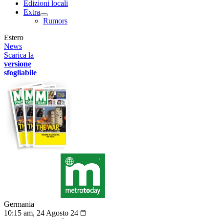
Edizioni locali
Extra
Rumors
Estero
News
Scarica la
versione
sfogliabile
Germania
10:15 am, 24 Agosto 24