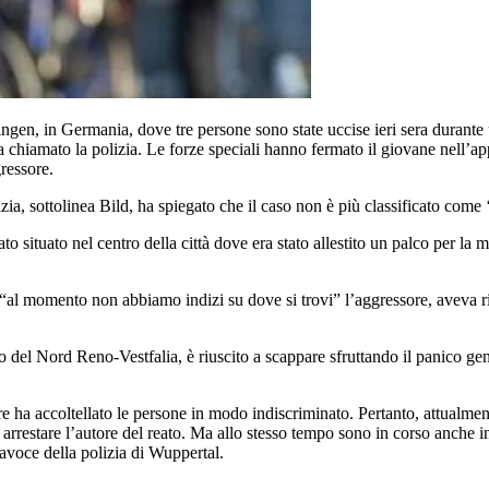
olingen, in Germania, dove tre persone sono state uccise ieri sera durante
a chiamato la polizia. Le forze speciali hanno fermato il giovane nell’a
gressore.
olizia, sottolinea Bild, ha spiegato che il caso non è più classificato com
situato nel centro della città dove era stato allestito un palco per la mu
“al momento non abbiamo indizi su dove si trovi” l’aggressore, aveva rife
 del Nord Reno-Vestfalia, è riuscito a scappare sfruttando il panico gen
 ha accoltellato le persone in modo indiscriminato. Pertanto, attualment
restare l’autore del reato. Ma allo stesso tempo sono in corso anche inda
tavoce della polizia di Wuppertal.