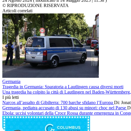
24 Agosto 2024 ( modificato il 14 Maggio 2025 | 11:58 )
© RIPRODUZIONE RISERVATA
Articoli correlati
Germania
Tragedia in Germania: Sparatoria a Lautlingen causa diversi morti
Una tragedia ha colpito la città di Lautlingen nel Baden-Württemberg,
I più letti
Narcos all’assalto di Gibilterra: 700 barche sfidano l’Europa
Di: Jona
Germania, pediatra accusato di 130 abusi su minori: choc nel Paese
Di
Ebola: uccisi volontari della Croce Rossa durante emergenza in Con