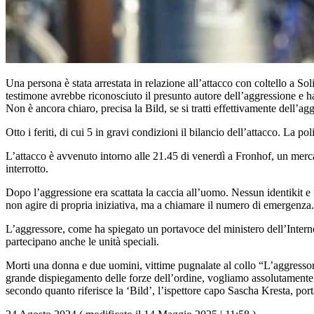
Una persona è stata arrestata in relazione all’attacco con coltello a S
testimone avrebbe riconosciuto il presunto autore dell’aggressione e h
Non è ancora chiaro, precisa la Bild, se si tratti effettivamente dell’ag
Otto i feriti, di cui 5 in gravi condizioni il bilancio dell’attacco. La p
L’attacco è avvenuto intorno alle 21.45 di venerdì a Fronhof, un mercato 
interrotto.
Dopo l’aggressione era scattata la caccia all’uomo. Nessun identikit e 
non agire di propria iniziativa, ma a chiamare il numero di emergenza.
L’aggressore, come ha spiegato un portavoce del ministero dell’Interno
partecipano anche le unità speciali.
Morti una donna e due uomini, vittime pugnalate al collo “L’aggressore
grande dispiegamento delle forze dell’ordine, vogliamo assolutamente ar
secondo quanto riferisce la ‘Bild’, l’ispettore capo Sascha Kresta, por