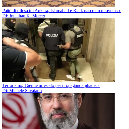
Patto di difesa tra Ankara, Islamabad e Riad: nasce un nuovo asse
Di: Jonathan K. Mercer
Terrorismo, 16enne arrestato per propaganda jihadista
Di: Michele Savaiano