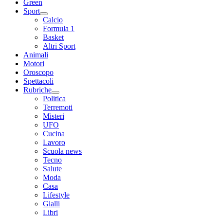
Green
Sport
Calcio
Formula 1
Basket
Altri Sport
Animali
Motori
Oroscopo
Spettacoli
Rubriche
Politica
Terremoti
Misteri
UFO
Cucina
Lavoro
Scuola news
Tecno
Salute
Moda
Casa
Lifestyle
Gialli
Libri