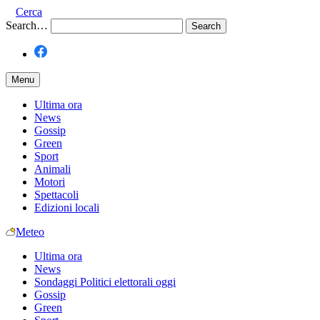
Cerca
Search…
Menu
Ultima ora
News
Gossip
Green
Sport
Animali
Motori
Spettacoli
Edizioni locali
Meteo
Ultima ora
News
Sondaggi Politici elettorali oggi
Gossip
Green