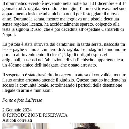
Il drammatico evento è avvenuto nella notte tra il 31 dicembre e il 1°
gennaio ad Afragola. Secondo le indagini, l’uomo si trovava nel suo
appartamento insieme ad amici e parenti per festeggiare il nuovo
anno. Durante la serata, mentre maneggiava una pistola detenuta
senza regolare licenza, ha accidentalmente sparato, colpendo alla
testa la signora Russo, che è poi deceduta all’ospedale Cardarelli di
Napoli.
La pistola è stata ritrovata dai carabinieri in tarda serata, nascosta tra
le sterpaglie vicino al cimitero di Afragola. Le indagini hanno inoltre
portato al rinvenimento di circa 1,5 kg di ordigni esplosivi
artigianali, nascosti nell’abitazione di via Plebiscito, appartenente a
un 48enne amico dell’indagato, che è stato arrestato.
Il sospettato è stato trasferito in carcere in attesa di convalida, mentre
il suo amico arrestato attende il giudizio. Questo tragico incidente ha
scosso la comunità locale, sottolineando i pericoli della detenzione
illegale di armi e munizioni.
Fonte e foto LaPresse
2 Gennaio 2024
© RIPRODUZIONE RISERVATA
Articoli correlati