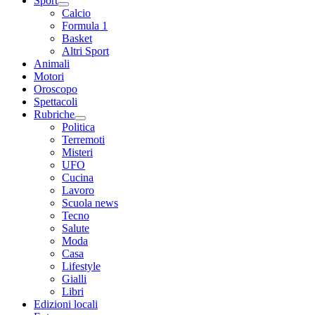
Sport
Calcio
Formula 1
Basket
Altri Sport
Animali
Motori
Oroscopo
Spettacoli
Rubriche
Politica
Terremoti
Misteri
UFO
Cucina
Lavoro
Scuola news
Tecno
Salute
Moda
Casa
Lifestyle
Gialli
Libri
Edizioni locali