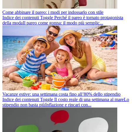
Come abbinare il pareo: i modi per indossarlo con stile
Indice dei contenuti Toggle Perché il pareo è tornato protagonista
della modaIl pareo come gonna: il modo più semplic...
Vacanze estive: una settimana costa fino all’80% dello stipendio
Indice dei contenuti Toggle Il costo reale di una settimana al mareLo
stipendio non basta piùInflazione e rincari con...