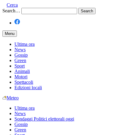
Cerca
Search…
Menu
Ultima ora
News
Gossip
Green
Sport
Animali
Motori
Spettacoli
Edizioni locali
Meteo
Ultima ora
News
Sondaggi Politici elettorali oggi
Gossip
Green