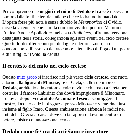
Per comprendere le
origini del mito di Dedalo e Icaro
è necessario
partire dalle fonti letterarie antiche che ce lo hanno tramandato.
L’opera forse più nota è senza dubbio le
Metamorfosi
di Ovidio,
dove la vicenda viene narrata con toni vividi e poetici. Ma non è
l’unica. Anche Apollodoro, nella sua
Biblioteca
, offre una versione
dettagliata della storia, collegandola agli altri eventi del ciclo cretese.
Queste fonti differiscono per dettagli e interpretazioni, ma
concordano sull’essenza del racconto: il tentativo di fuga di un padre
e di un figlio, il volo, la caduta.
Il contesto del mito nel ciclo cretese
Questo
mito greco
si inserisce nel più vasto
ciclo cretese
, che ruota
attorno alla
figura di Minosse
, re di Creta, e alle sue imprese.
Dedalo
, architetto e inventore ateniese, viene chiamato a Creta per
costruire il famoso Labirinto che dovrà imprigionare il Minotauro.
Tuttavia, dopo aver
aiutato Arianna e Teseo
a sconfiggere il
mostro, Dedalo cade in disgrazia presso Minosse e viene rinchiuso
insieme al figlio Icaro. Questa ambientazione affonda le radici nei
miti della Grecia arcaica, dove Creta rappresentava un centro di
potere, mistero e innovazione tecnica.
Dedalo come figura di artigiano e inventore