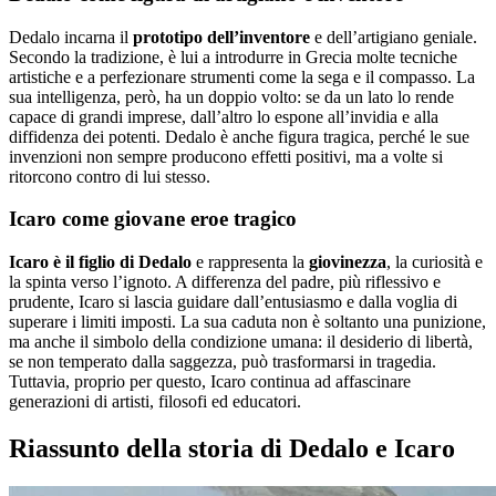
Dedalo incarna il
prototipo dell’inventore
e dell’artigiano geniale.
Secondo la tradizione, è lui a introdurre in Grecia molte tecniche
artistiche e a perfezionare strumenti come la sega e il compasso. La
sua intelligenza, però, ha un doppio volto: se da un lato lo rende
capace di grandi imprese, dall’altro lo espone all’invidia e alla
diffidenza dei potenti. Dedalo è anche figura tragica, perché le sue
invenzioni non sempre producono effetti positivi, ma a volte si
ritorcono contro di lui stesso.
Icaro come giovane eroe tragico
Icaro è il figlio di Dedalo
e rappresenta la
giovinezza
, la curiosità e
la spinta verso l’ignoto. A differenza del padre, più riflessivo e
prudente, Icaro si lascia guidare dall’entusiasmo e dalla voglia di
superare i limiti imposti. La sua caduta non è soltanto una punizione,
ma anche il simbolo della condizione umana: il desiderio di libertà,
se non temperato dalla saggezza, può trasformarsi in tragedia.
Tuttavia, proprio per questo, Icaro continua ad affascinare
generazioni di artisti, filosofi ed educatori.
Riassunto della storia di Dedalo e Icaro