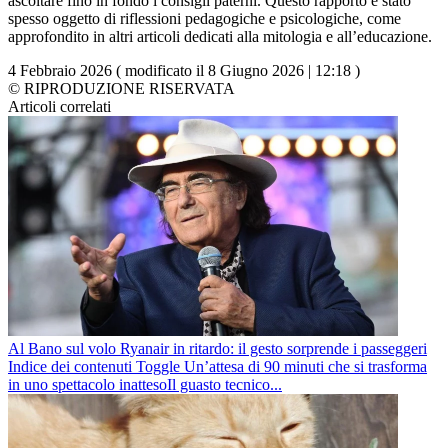
ascoltare fino in fondo i consigli paterni. Questo rapporto è stato
spesso oggetto di riflessioni pedagogiche e psicologiche, come
approfondito in altri articoli dedicati alla mitologia e all’educazione.
4 Febbraio 2026 ( modificato il 8 Giugno 2026 | 12:18 )
© RIPRODUZIONE RISERVATA
Articoli correlati
Al Bano sul volo Ryanair in ritardo: il gesto sorprende i passeggeri
Indice dei contenuti Toggle Un’attesa di 90 minuti che si trasforma
in uno spettacolo inattesoIl guasto tecnico...