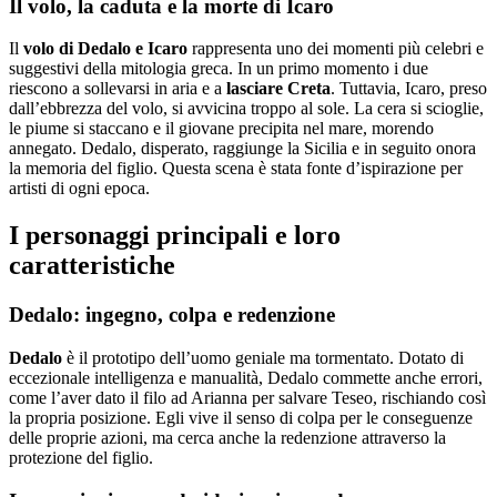
Il volo, la caduta e la morte di Icaro
Il
volo di Dedalo e Icaro
rappresenta uno dei momenti più celebri e
suggestivi della mitologia greca. In un primo momento i due
riescono a sollevarsi in aria e a
lasciare Creta
. Tuttavia, Icaro, preso
dall’ebbrezza del volo, si avvicina troppo al sole. La cera si scioglie,
le piume si staccano e il giovane precipita nel mare, morendo
annegato. Dedalo, disperato, raggiunge la Sicilia e in seguito onora
la memoria del figlio. Questa scena è stata fonte d’ispirazione per
artisti di ogni epoca.
I personaggi principali e loro
caratteristiche
Dedalo: ingegno, colpa e redenzione
Dedalo
è il prototipo dell’uomo geniale ma tormentato. Dotato di
eccezionale intelligenza e manualità, Dedalo commette anche errori,
come l’aver dato il filo ad Arianna per salvare Teseo, rischiando così
la propria posizione. Egli vive il senso di colpa per le conseguenze
delle proprie azioni, ma cerca anche la redenzione attraverso la
protezione del figlio.