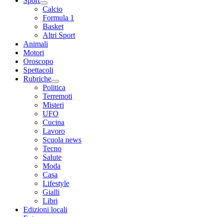
Sport
Calcio
Formula 1
Basket
Altri Sport
Animali
Motori
Oroscopo
Spettacoli
Rubriche
Politica
Terremoti
Misteri
UFO
Cucina
Lavoro
Scuola news
Tecno
Salute
Moda
Casa
Lifestyle
Gialli
Libri
Edizioni locali