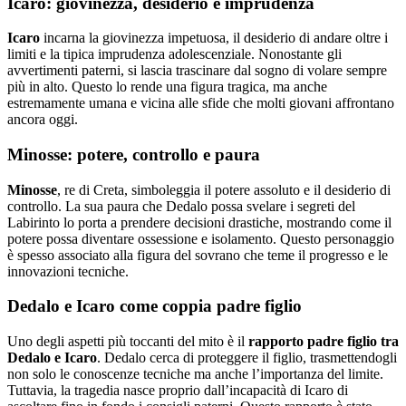
Icaro: giovinezza, desiderio e imprudenza
Icaro
incarna la giovinezza impetuosa, il desiderio di andare oltre i
limiti e la tipica imprudenza adolescenziale. Nonostante gli
avvertimenti paterni, si lascia trascinare dal sogno di volare sempre
più in alto. Questo lo rende una figura tragica, ma anche
estremamente umana e vicina alle sfide che molti giovani affrontano
ancora oggi.
Minosse: potere, controllo e paura
Minosse
, re di Creta, simboleggia il potere assoluto e il desiderio di
controllo. La sua paura che Dedalo possa svelare i segreti del
Labirinto lo porta a prendere decisioni drastiche, mostrando come il
potere possa diventare ossessione e isolamento. Questo personaggio
è spesso associato alla figura del sovrano che teme il progresso e le
innovazioni tecniche.
Dedalo e Icaro come coppia padre figlio
Uno degli aspetti più toccanti del mito è il
rapporto padre figlio tra
Dedalo e Icaro
. Dedalo cerca di proteggere il figlio, trasmettendogli
non solo le conoscenze tecniche ma anche l’importanza del limite.
Tuttavia, la tragedia nasce proprio dall’incapacità di Icaro di