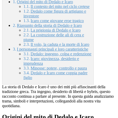
Origini del mito di Dedalo e Icaro
Il contesto del mito nel ciclo cretese
Dedalo come figura di artigiano e
inventore
Icaro come giovane eroe tragico
Riassunto della storia di Dedalo e Icaro
La prigionia di Dedalo e Icaro
La costruzione delle ali di cera e
piume
Il volo, la caduta e la morte di Icaro
I personaggi principali e loro caratteristiche
Dedalo: ingegno, colpa e redenzione
Icaro: giovinezza, desiderio e
imprudenza
Minosse: potere, controllo e paura
Dedalo e Icaro come coppia padre
figlio
La storia di Dedalo e Icaro è uno dei miti più affascinanti della
tradizione greca. Tra ingegno, desiderio di libertà e hybris, questo
racconto continua a parlare al presente. In questa guida analizziamo
trama, simboli e interpretazioni, collegandoli alla nostra vita
quotidiana.
Origini del mito di Dedalo e Icaro