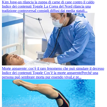
Kim Jong-un rilancia la zuppa di carne di cane contro il caldo
Indice dei contenuti Toggle La Corea del Nord rilancia una
tradizione controversaI consigli diffusi dai media statali...
Morte apparente: cos’è il raro fenomeno che può simulare il decesso
Indice dei contenuti Toggle Cos’è la morte apparentePerché una
persona può sembrare morta pur essendo vivaLe pr...