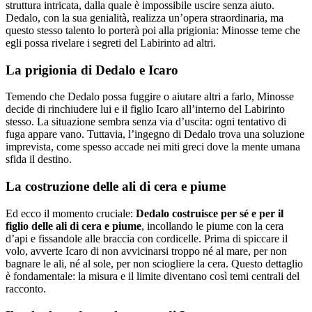
struttura intricata, dalla quale è impossibile uscire senza aiuto.
Dedalo, con la sua genialità, realizza un’opera straordinaria, ma
questo stesso talento lo porterà poi alla prigionia: Minosse teme che
egli possa rivelare i segreti del Labirinto ad altri.
La prigionia di Dedalo e Icaro
Temendo che Dedalo possa fuggire o aiutare altri a farlo, Minosse
decide di rinchiudere lui e il figlio Icaro all’interno del Labirinto
stesso. La situazione sembra senza via d’uscita: ogni tentativo di
fuga appare vano. Tuttavia, l’ingegno di Dedalo trova una soluzione
imprevista, come spesso accade nei miti greci dove la mente umana
sfida il destino.
La costruzione delle ali di cera e piume
Ed ecco il momento cruciale:
Dedalo costruisce per sé e per il
figlio delle ali di cera e piume
, incollando le piume con la cera
d’api e fissandole alle braccia con cordicelle. Prima di spiccare il
volo, avverte Icaro di non avvicinarsi troppo né al mare, per non
bagnare le ali, né al sole, per non sciogliere la cera. Questo dettaglio
è fondamentale: la misura e il limite diventano così temi centrali del
racconto.