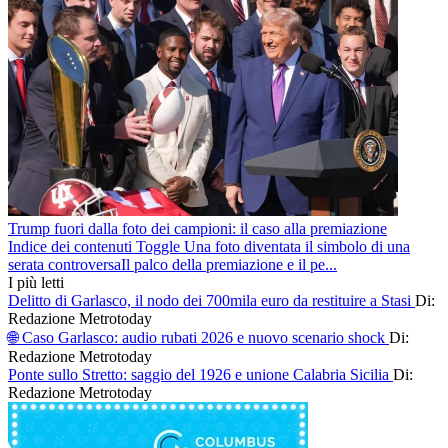
Trump fuori dalla foto dei campioni: il caso alla premiazione
Indice dei contenuti Toggle Una foto diventata il simbolo di una
serata controversaIl palco della premiazione e il pe...
I più letti
Delitto di Garlasco, il nodo dei 700mila euro da restituire a Stasi
Di:
Redazione Metrotoday
🌐 Caso Garlasco: audio rubati 2026 e nuovo scenario shock
Di:
Redazione Metrotoday
Ponte sullo Stretto: saggio del 1926 e unione Calabria Sicilia
Di:
Redazione Metrotoday