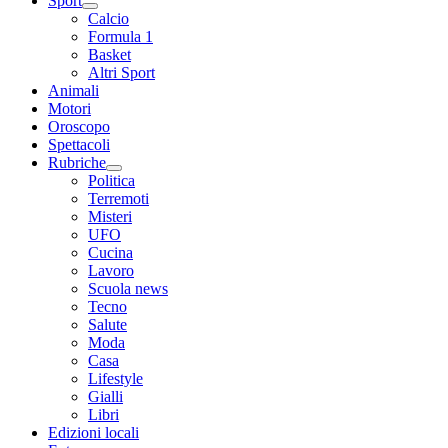
Sport
Calcio
Formula 1
Basket
Altri Sport
Animali
Motori
Oroscopo
Spettacoli
Rubriche
Politica
Terremoti
Misteri
UFO
Cucina
Lavoro
Scuola news
Tecno
Salute
Moda
Casa
Lifestyle
Gialli
Libri
Edizioni locali