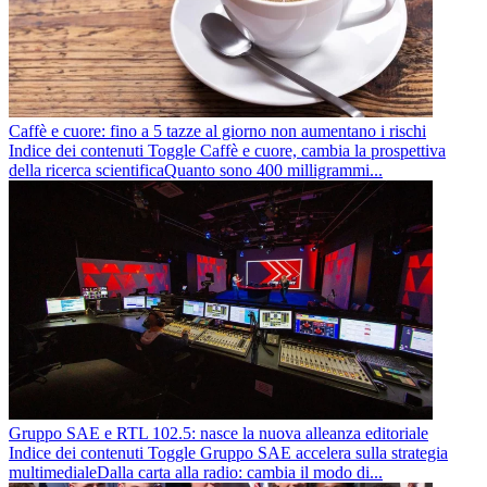
Caffè e cuore: fino a 5 tazze al giorno non aumentano i rischi
Indice dei contenuti Toggle Caffè e cuore, cambia la prospettiva
della ricerca scientificaQuanto sono 400 milligrammi...
Gruppo SAE e RTL 102.5: nasce la nuova alleanza editoriale
Indice dei contenuti Toggle Gruppo SAE accelera sulla strategia
multimedialeDalla carta alla radio: cambia il modo di...