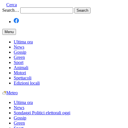
Cerca
Search…
Menu
Ultima ora
News
Gossip
Green
Sport
Animali
Motori
Spettacoli
Edizioni locali
Meteo
Ultima ora
News
Sondaggi Politici elettorali oggi
Gossip
Green