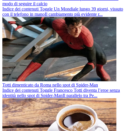
modo di seguire il calcio
Indice dei contenuti Toggle Un Mondiale lungo 39 giorni, vissuto
con il telefono in manoIl cambiamento più evidente r...
Totti dimenticato da Roma nello spot di Spider-Man
Indice dei contenuti Toggle Francesco Totti diventa l’eroe senza
identità nello spot di Spider-ManIl parallelo tra Pe...