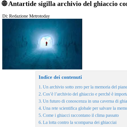
🌐 Antartide sigilla archivio del ghiaccio c
Di: Redazione Metrotoday
Indice dei contenuti
Un archivio sotto zero per la memoria del pian
Cos’è l’archivio del ghiaccio e perché è import
Un futuro di conoscenza in una caverna di ghi
Una rete scientifica globale per salvare la memo
Come i ghiacci raccontano il clima passato
La lotta contro la scomparsa dei ghiacciai