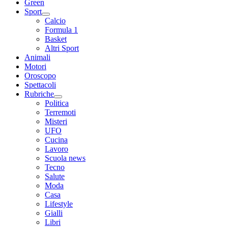
Green
Sport
Calcio
Formula 1
Basket
Altri Sport
Animali
Motori
Oroscopo
Spettacoli
Rubriche
Politica
Terremoti
Misteri
UFO
Cucina
Lavoro
Scuola news
Tecno
Salute
Moda
Casa
Lifestyle
Gialli
Libri