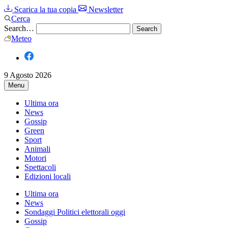
Scarica la tua copia
Newsletter
Cerca
Search…
Meteo
9 Agosto 2026
Menu
Ultima ora
News
Gossip
Green
Sport
Animali
Motori
Spettacoli
Edizioni locali
Ultima ora
News
Sondaggi Politici elettorali oggi
Gossip