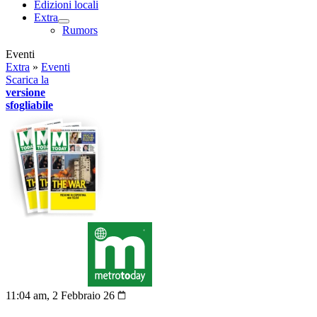
Edizioni locali
Extra
Rumors
Eventi
Extra
»
Eventi
Scarica la
versione
sfogliabile
11:04 am, 2 Febbraio 26