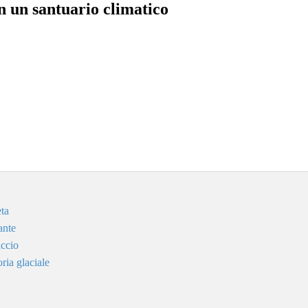
on un santuario climatico
eta
ante
accio
ria glaciale