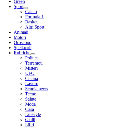
Green
Sport
Calcio
Formula 1
Basket
Altri Sport
Animali
Motori
Oroscopo
Spettacoli
Rubriche
Politica
Terremoti
Misteri
UFO
Cucina
Lavoro
Scuola news
Tecno
Salute
Moda
Casa
Lifestyle
Gialli
Libri