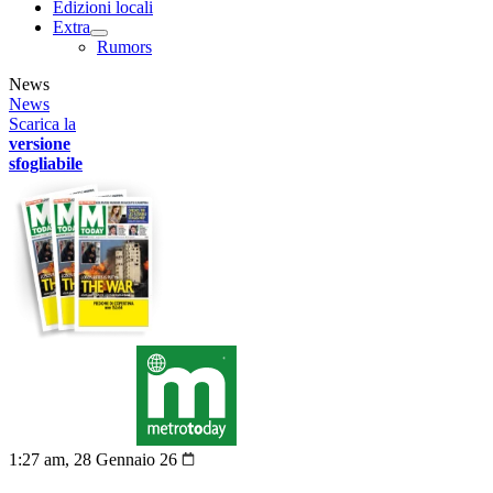
Edizioni locali
Extra
Rumors
News
News
Scarica la
versione
sfogliabile
1:27 am, 28 Gennaio 26