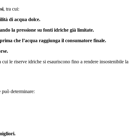
si
, tra cui:
lità di acqua dolce.
do la pressione su fonti idriche già limitate.
 % prima che l’acqua raggiunga il consumatore finale.
orse.
cui le riserve idriche si esauriscono fino a rendere insostenibile la
te può determinare:
igliori.