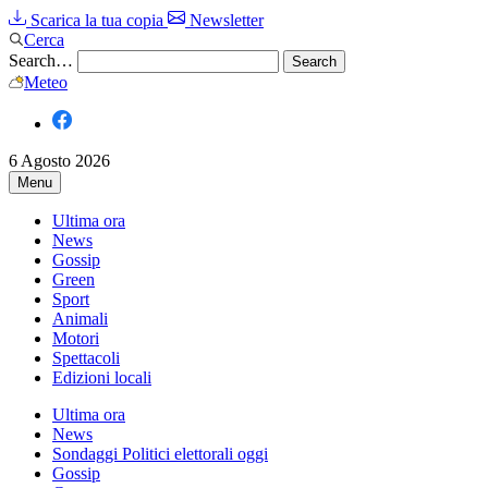
Scarica la tua copia
Newsletter
Cerca
Search…
Meteo
6 Agosto 2026
Menu
Ultima ora
News
Gossip
Green
Sport
Animali
Motori
Spettacoli
Edizioni locali
Ultima ora
News
Sondaggi Politici elettorali oggi
Gossip